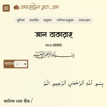
ভূমিকা
তাফসীর
অনুবাদ
শাব্দিক অনুবাদ
তেলাওয়াত
আল বাকারাহ
২৮৬ আয়াত
আয়াত
بِسْمِ ٱللَّهِ ٱلرَّحْمَـٰنِ ٱلرَّحِيمِ الٓمٓ
১
আলিফ লাম মীম।