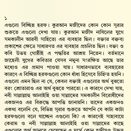
১
এগুলো বিচ্ছিন্ন হরফ। কুরআন মজীদের কোন কোন সূরার
শুরুতে এগুলো দেখা যায়। কুরআন মজীদ নাযিলের যুগে
সমকালীন আরবী সাহিত্যে এর ব্যবহার ছিল। বক্তার বক্তব্য
প্রকাশের ক্ষেত্রে সাধারণত এর ব্যবহার প্রচলিত ছিল। বক্তা ও
কবি উভয় গোষ্ঠীই এ পদ্ধতির আশ্রয় নিতেন। বর্তমানে
জাহেলী যুগের কবিতার যেসব নমুনা সংরক্ষিত আছে তার
মধ্যেও এর প্রমাণ পাওয়া যায়। সাধারণভাবে ব্যবহারের
কারণে এ বিচ্ছিন্ন হরফগুলো কোন ধাঁধা হিসেবে চিহ্নিত হয়নি।
এগুলো এমন ছিল না যে, কেবল বক্তাই এগুলোর অর্থ বুঝতো
বরং শ্রোতারাও এর অর্থ বুঝতে পারতো। এ কারণে দেখা যায়,
নবী সাল্লাল্লাহু আলাইহি ওয়া সাল্লামের সমকালীন বিরোধীদের
একজনও এর বিরুদ্ধে আপত্তি জানায়নি। তাদের একজনও
একথা বলেনি যে, বিভিন্ন সূরার শুরুতে আপনি যে কাটা কাটা
হরফগুলো বলে যাচ্ছেন এগুলো কি? এ কারণেই সাহাবায়ে
কেরাম ও নবী সাল্লাল্লাহ আলাইহি ওয়া সাল্লামের কাছে
এগুলোর অর্থ জানতে চেয়েছেন এ মর্মে কোন হাদীসও উদ্ধৃত