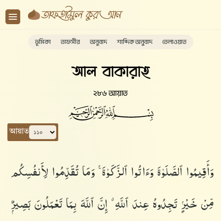
ভূমিকা
তাফসীর
অনুবাদ
শাব্দিক অনুবাদ
তেলাওয়াত
আল বাকারাহ
২৮৬ আয়াত
আয়াত
وَأَقِيمُوا۟ ٱلصَّلَوٰةَ وَءَاتُوا۟ ٱلزَّكَوٰةَ ۚ وَمَا تُقَدِّمُوا۟ لِأَنفُسِكُم
مِّنْ خَيْرٍۢ تَجِدُوهُ عِندَ ٱللَّهِ ۗ إِنَّ ٱللَّهَ بِمَا تَعْمَلُونَ بَصِيرٌۭ