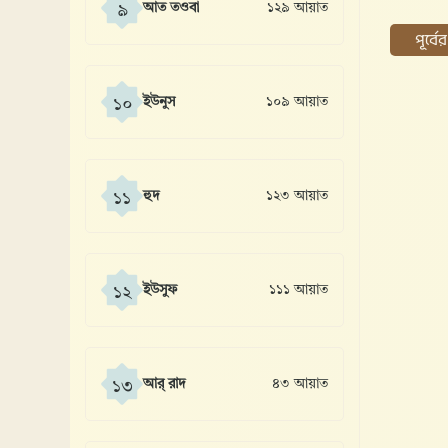
আত তওবা
১২৯ আয়াত
৯
পূর্ব
ইউনুস
১০৯ আয়াত
১০
হুদ
১২৩ আয়াত
১১
ইউসুফ
১১১ আয়াত
১২
আর্ রাদ
৪৩ আয়াত
১৩