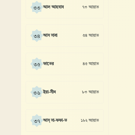
আল আহযাব
৭৩ আয়াত
৩৩
আস সাবা
৫৪ আয়াত
৩৪
ফাতের
৪৫ আয়াত
৩৫
ইয়া-সীন
৮৩ আয়াত
৩৬
আস্ সা-ফফা-ত
১৮২ আয়াত
৩৭