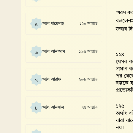
স্মরণ ক
বললেনঃ 
আল মায়েদাহ
১২০ আয়াত
৫
জবাব দি
আল আন'আম
১৬৫ আয়াত
৬
১২৪
যেসব কঠ
প্রমাণ 
পর থেকে 
আল আরাফ
২০৬ আয়াত
৭
বস্তুকে
প্রত্যে
১২৫
আল আনফাল
৭৫ আয়াত
৮
অর্থাৎ 
যারা যা
নয়।