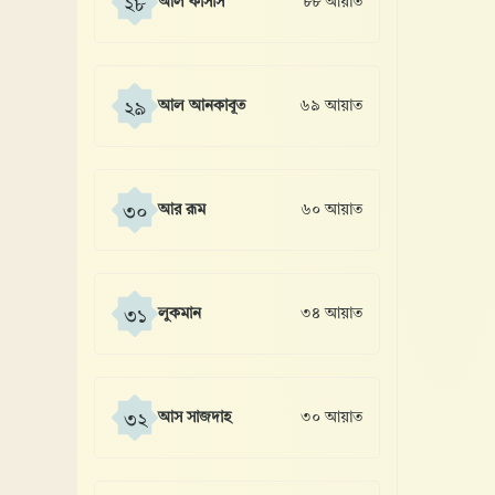
আল কাসাস
৮৮ আয়াত
২৮
আল আনকাবূত
৬৯ আয়াত
২৯
আর রূম
৬০ আয়াত
৩০
লুকমান
৩৪ আয়াত
৩১
আস সাজদাহ
৩০ আয়াত
৩২