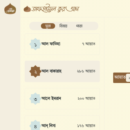
সূরা
বিষয়
পারা
আল ফাতিহা
৭ আয়াত
১
আল বাকারাহ
২৮৬ আয়াত
২
আয়াত
আলে ইমরান
২০০ আয়াত
৩
আন্ নিসা
১৭৬ আয়াত
৪