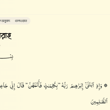
ক অনুবাদ
তেলাওয়াত
রাহ
ত
وَإِذِ ٱبْتَلَىٰٓ إِبْرَٰهِـۧمَ رَبُّهُۥ بِكَلِمَـٰتٍۢ فَأَتَمَّهُنَّ ۖ قَالَ إِنِّى 
ٱلظَّـٰلِمِينَ