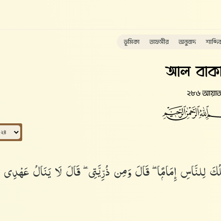
ভূমিকা
তাফসীর
অনুবাদ
শাব্দি
আল বাকা
২৮৬ আয়া
۞ جَاعِلُكَ لِلنَّاسِ إِمَامًۭا ۖ قَالَ وَمِن ذُرِّيَّتِى ۖ قَالَ لَا يَنَالُ عَهْدِى