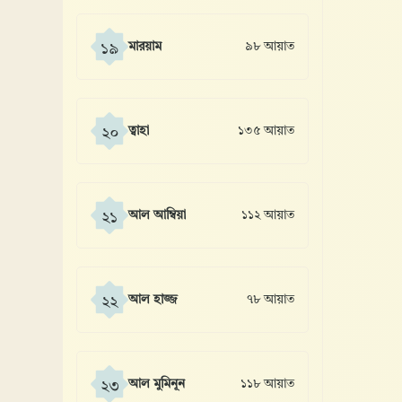
মারয়াম
৯৮ আয়াত
১৯
ত্বাহা
১৩৫ আয়াত
২০
আল আম্বিয়া
১১২ আয়াত
২১
আল হাজ্জ
৭৮ আয়াত
২২
আল মুমিনূন
১১৮ আয়াত
২৩