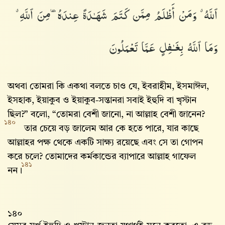
ٱللَّهُ ۗ وَمَنْ أَظْلَمُ مِمَّن كَتَمَ شَهَـٰدَةً عِندَهُۥ مِنَ ٱللَّهِ ۗ
وَمَا ٱللَّهُ بِغَـٰفِلٍ عَمَّا تَعْمَلُونَ
অথবা তোমরা কি একথা বলতে চাও যে, ইবরাহীম, ইসমাঈল,
ইসহাক, ইয়াকুব ও ইয়াকুব-সন্তানরা সবাই ইহুদি বা খৃস্টান
ছিল?” বলো, “তোমরা বেশী জানো, না আল্লাহ‌ বেশী জানেন?
১৪০
তার চেয়ে বড় জালেম আর কে হতে পারে, যার কাছে
আল্লাহর পক্ষ থেকে একটি সাক্ষ্য রয়েছে এবং সে তা গোপন
করে চলে? তোমাদের কর্মকান্ডের ব্যাপারে আল্লাহ‌ গাফেল
১৪১
নন।
১৪০