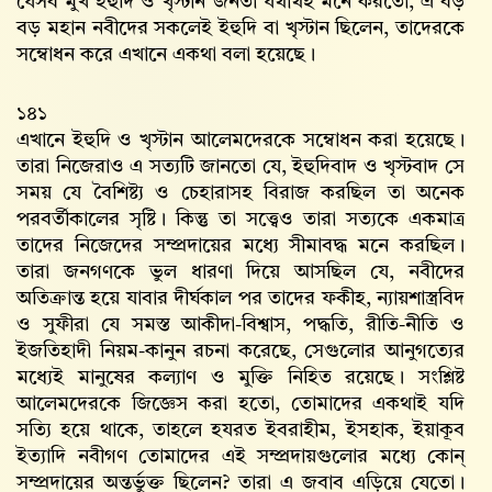
যেসব মুর্খ ইহুদি ও খৃস্টান জনতা যথার্থই মনে করতো, এ বড়
বড় মহান নবীদের সকলেই ইহুদি বা খৃস্টান ছিলেন, তাদেরকে
সম্বোধন করে এখানে একথা বলা হয়েছে।
১৪১
এখানে ইহুদি ও খৃস্টান আলেমদেরকে সম্বোধন করা হয়েছে।
তারা নিজেরাও এ সত্যটি জানতো যে, ইহুদিবাদ ও খৃস্টবাদ সে
সময় যে বৈশিষ্ট্য ও চেহারাসহ বিরাজ করছিল তা অনেক
পরবর্তীকালের সৃষ্টি। কিন্তু তা সত্ত্বেও তারা সত্যকে একমাত্র
তাদের নিজেদের সম্প্রদায়ের মধ্যে সীমাবদ্ধ মনে করছিল।
তারা জনগণকে ভুল ধারণা দিয়ে আসছিল যে, নবীদের
অতিক্রান্ত হয়ে যাবার দীর্ঘকাল পর তাদের ফকীহ, ন্যায়শাস্ত্রবিদ
ও সুফীরা যে সমস্ত আকীদা-বিশ্বাস, পদ্ধতি, রীতি-নীতি ও
ইজতিহাদী নিয়ম-কানুন রচনা করেছে, সেগুলোর আনুগত্যের
মধ্যেই মানুষের কল্যাণ ও মুক্তি নিহিত রয়েছে। সংশ্লিষ্ট
আলেমদেরকে জিজ্ঞেস করা হতো, তোমাদের একথাই যদি
সত্যি হয়ে থাকে, তাহলে হযরত ইবরাহীম, ইসহাক, ইয়াকূব
ইত্যাদি নবীগণ তোমাদের এই সম্প্রদায়গুলোর মধ্যে কোন্‌
সম্প্রদায়ের অন্তর্ভুক্ত ছিলেন? তারা এ জবাব এড়িয়ে যেতো।