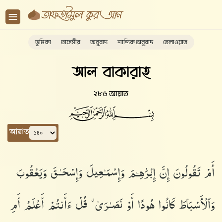
ভূমিকা
তাফসীর
অনুবাদ
শাব্দিক অনুবাদ
তেলাওয়াত
আল বাকারাহ
২৮৬ আয়াত
আয়াত
أَمْ تَقُولُونَ إِنَّ إِبْرَٰهِـۧمَ وَإِسْمَـٰعِيلَ وَإِسْحَـٰقَ وَيَعْقُوبَ
وَٱلْأَسْبَاطَ كَانُوا۟ هُودًا أَوْ نَصَـٰرَىٰ ۗ قُلْ ءَأَنتُمْ أَعْلَمُ أَمِ