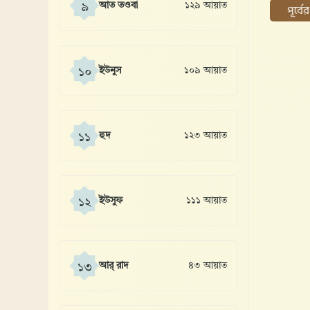
আত তওবা
১২৯ আয়াত
৯
পূর্ব
ইউনুস
১০৯ আয়াত
১০
হুদ
১২৩ আয়াত
১১
ইউসুফ
১১১ আয়াত
১২
আর্ রাদ
৪৩ আয়াত
১৩