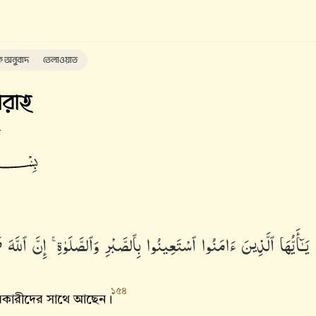
ক অনুবাদ
তেলাওয়াত
রাহ
ত
يَـٰٓأَيُّهَا ٱلَّذِينَ ءَامَنُوا۟ ٱسْتَعِينُوا۟ بِٱلصَّبْرِ وَٱلصَّلَوٰةِ ۚ إِنَّ ٱللَّه
১৫৪
 সবরকারীদের সাথে আছেন।