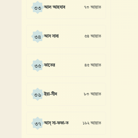
আল আহযাব
৭৩ আয়াত
৩৩
আস সাবা
৫৪ আয়াত
৩৪
ফাতের
৪৫ আয়াত
৩৫
ইয়া-সীন
৮৩ আয়াত
৩৬
আস্ সা-ফফা-ত
১৮২ আয়াত
৩৭