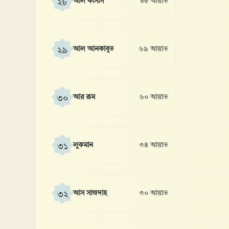
আল কাসাস
৮৮ আয়াত
২৮
আল আনকাবূত
৬৯ আয়াত
২৯
আর রূম
৬০ আয়াত
৩০
লুকমান
৩৪ আয়াত
৩১
আস সাজদাহ
৩০ আয়াত
৩২