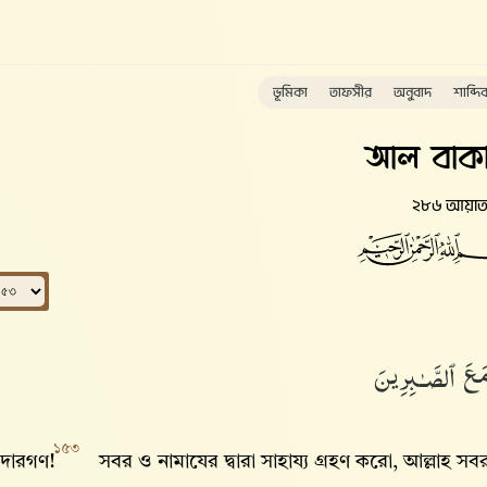
ভূমিকা
তাফসীর
অনুবাদ
শাব্দি
আল বাকা
২৮৬ আয়া
َ مَعَ ٱلصَّـٰبِرِينَ
১৫৩
নদারগণ!
সবর ও নামাযের দ্বারা সাহায্য গ্রহণ করো, আল্লাহ‌