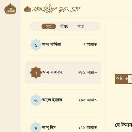
সূরা
বিষয়
পারা
আল ফাতিহা
৭ আয়াত
১
আল বাকারাহ
২৮৬ আয়াত
২
আয়াত
আলে ইমরান
২০০ আয়াত
৩
হে ঈমা
আন্ নিসা
১৭৬ আয়াত
৪