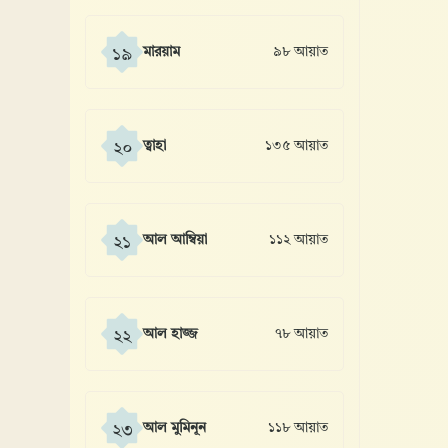
মারয়াম
৯৮ আয়াত
১৯
ত্বাহা
১৩৫ আয়াত
২০
আল আম্বিয়া
১১২ আয়াত
২১
আল হাজ্জ
৭৮ আয়াত
২২
আল মুমিনূন
১১৮ আয়াত
২৩