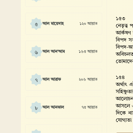
১৫৩
আল মায়েদাহ
১২০ আয়াত
৫
নেতৃত্ব
আর্কষণ 
বিপদ স
বিপদ-আপ
আল আন'আম
১৬৫ আয়াত
৬
অবিচলত
তোমাদের
১৫৪
আল আরাফ
২০৬ আয়াত
৭
অর্থাৎ 
সহিষ্ণু
আলোচনায়
আসলে এট
আল আনফাল
৭৫ আয়াত
৮
দিকে না
যোগ্যতা