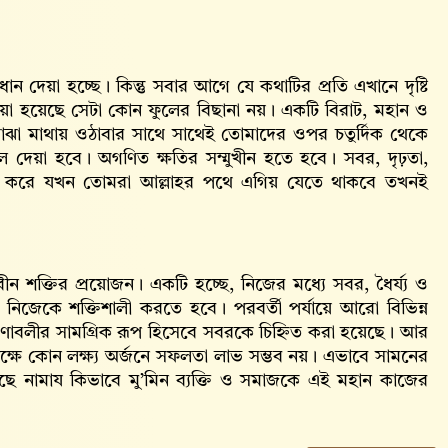
 দেয়া হচ্ছে। কিন্তু সবার আগে যে কথাটির প্রতি এখানে দৃষ্টি
দেয়া হয়েছে সেটা কোন ফুলের বিছানা নয়। একটি বিরাট, মহান ও
ঝা মাথায় ওঠাবার সাথে সাথেই তোমাদের ওপর চতুর্দিক থেকে
 দেয়া হবে। অগণিত ক্ষতির সম্মুখীন হতে হবে। সবর, দৃঢ়তা,
িলা করে যখন তোমরা আল্লাহর পথে এগিয় যেতে থাকবে তখনই
ীন শক্তির প্রয়োজন। একটি হচ্ছে, নিজের মধ্যে সবর, ধৈর্য্য ও
 নিজেকে শক্তিশালী করতে হবে। পরবর্তী পর্যায়ে আরো বিভিন্ন
ক গুণাবলীর সামগ্রিক রূপ হিসেবে সবরকে চিহ্নিত করা হয়েছে। আর
ক্ষে কোন লক্ষ্য অর্জনে সফলতা লাভ সম্ভব নয়। এভাবে সামনের
ছে নামায কিভাবে মু’মিন ব্যক্তি ও সমাজকে এই মহান কাজের