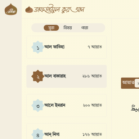
সূরা
বিষয়
পারা
আল ফাতিহা
৭ আয়াত
১
আল বাকারাহ
২৮৬ আয়াত
২
আয়াত
ِيطٌۢ
আলে ইমরান
২০০ আয়াত
৩
আন্ নিসা
১৭৬ আয়াত
৪