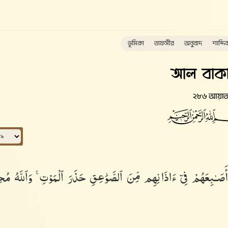
ভূমিকা
তাফসীর
অনুবাদ
শাব্দি
আল বাকা
২৮৬ আয়া
 أَصَـٰبِعَهُمْ فِىٓ ءَاذَانِهِم مِّنَ ٱلصَّوَٰعِقِ حَذَرَ ٱلْمَوْتِ ۚ وَٱللَّهُ مُح