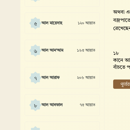
অথবা এদ
বজ্রপাত
আল মায়েদাহ
১২০ আয়াত
৫
রেখেছে
আল আন'আম
১৬৫ আয়াত
৬
১৮
কানে আঙ
বাঁচতে 
আল আরাফ
২০৬ আয়াত
৭
পূর্ব
আল আনফাল
৭৫ আয়াত
৮