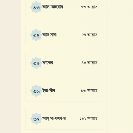
আল আহযাব
৭৩ আয়াত
৩৩
আস সাবা
৫৪ আয়াত
৩৪
ফাতের
৪৫ আয়াত
৩৫
ইয়া-সীন
৮৩ আয়াত
৩৬
আস্ সা-ফফা-ত
১৮২ আয়াত
৩৭