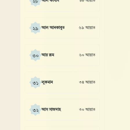
আল কাসাস
৮৮ আয়াত
২৮
আল আনকাবূত
৬৯ আয়াত
২৯
আর রূম
৬০ আয়াত
৩০
লুকমান
৩৪ আয়াত
৩১
আস সাজদাহ
৩০ আয়াত
৩২