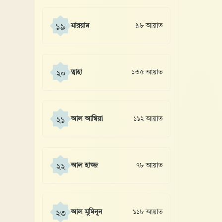
মারয়াম
৯৮ আয়াত
১৯
ত্বাহা
১৩৫ আয়াত
২০
আল আম্বিয়া
১১২ আয়াত
২১
আল হাজ্জ
৭৮ আয়াত
২২
আল মুমিনূন
১১৮ আয়াত
২৩