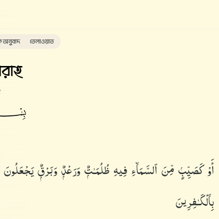
ক অনুবাদ
তেলাওয়াত
রাহ
ত
أَوْ كَصَيِّبٍۢ مِّنَ ٱلسَّمَآءِ فِيهِ ظُلُمَـٰتٌۭ وَرَعْدٌۭ وَبَرْقٌۭ يَجْعَلُونَ
بِٱلْكَـٰفِرِينَ