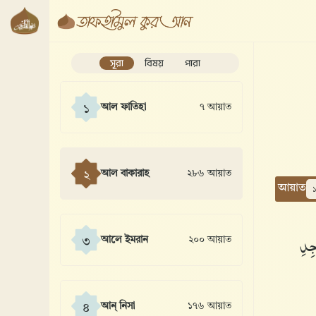
সূরা
বিষয়
পারা
আল ফাতিহা
৭ আয়াত
১
আল বাকারাহ
২৮৬ আয়াত
২
আয়াত
جِدِ
আলে ইমরান
২০০ আয়াত
৩
আন্ নিসা
১৭৬ আয়াত
৪