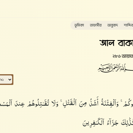
ভূমিকা
তাফসীর
অনুবাদ
শাব্দি
আল বাকা
২৮৬ আয়া
ْ ۚ وَٱلْفِتْنَةُ أَشَدُّ مِنَ ٱلْقَتْلِ ۚ وَلَا تُقَـٰتِلُوهُمْ عِندَ ٱلْمَسْ
ذَٰلِكَ جَزَآءُ ٱلْكَـٰفِرِينَ