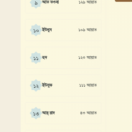
আত তওবা
১২৯ আয়াত
৯
ইউনুস
১০৯ আয়াত
১০
হুদ
১২৩ আয়াত
১১
ইউসুফ
১১১ আয়াত
১২
আর্ রাদ
৪৩ আয়াত
১৩