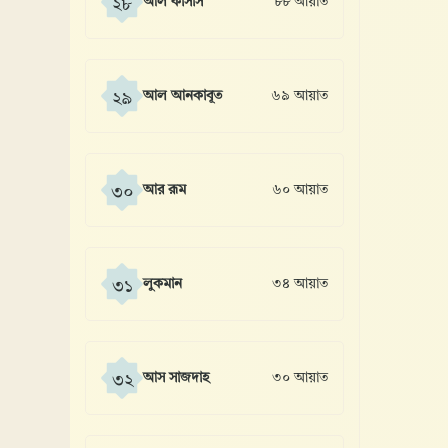
আল কাসাস
৮৮ আয়াত
২৮
আল আনকাবূত
৬৯ আয়াত
২৯
আর রূম
৬০ আয়াত
৩০
লুকমান
৩৪ আয়াত
৩১
আস সাজদাহ
৩০ আয়াত
৩২