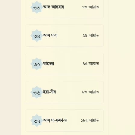
আল আহযাব
৭৩ আয়াত
৩৩
আস সাবা
৫৪ আয়াত
৩৪
ফাতের
৪৫ আয়াত
৩৫
ইয়া-সীন
৮৩ আয়াত
৩৬
আস্ সা-ফফা-ত
১৮২ আয়াত
৩৭