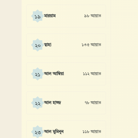
মারয়াম
৯৮ আয়াত
১৯
ত্বাহা
১৩৫ আয়াত
২০
আল আম্বিয়া
১১২ আয়াত
২১
আল হাজ্জ
৭৮ আয়াত
২২
আল মুমিনূন
১১৮ আয়াত
২৩