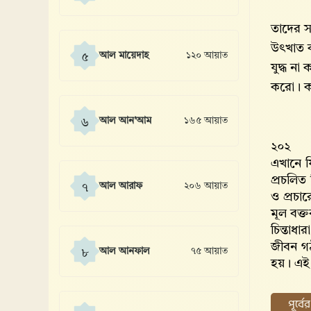
তাদের স
উৎখাত ক
আল মায়েদাহ
১২০ আয়াত
৫
যুদ্ধ ন
করো। কা
আল আন'আম
১৬৫ আয়াত
৬
২০২
এখানে ফ
প্রচলিত
আল আরাফ
২০৬ আয়াত
৭
ও প্রচা
মূল বক্ত
চিন্তাধ
জীবন গঠ
আল আনফাল
৭৫ আয়াত
৮
হয়। এই ধ
পূর্ব