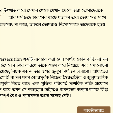
দের উৎখাত করো সেখান থেকে যেখান থেকে তারা তোমাদেরকে
২০২
।
আর মসজিদে হারামের কাছে যতক্ষণ তারা তোমাদের সাথে
তে সংকোচবোধ না করে, তাহলে তোমরাও নিঃসংকোচে তাদেরকে হত্যা
ersecution শব্দটি ব্যবহার করা হয়। অর্থাৎ কোন ব্যক্তি বা দল
্য হিসেবে জানার কারণে তাকে গ্রহণ করে নিয়েছে এবং সমালোচনা
 চালিয়েছে, নিছক এজন্য তার ওপর জুলুম-নির্যাতন চালানো। আয়াতের
ষ্ঠী বা দল যখন জোরপূর্বক নিজের স্বৈরতান্ত্রিক ও জুলুমতান্ত্রিক
র্বক বিরত রাখে এবং যুক্তির পরিবর্তে পাশবিক শক্তি প্রয়োগে
রু করে তখন সে নরহত্যার চাইতেও জঘন্যতম অন্যায় কাজে লিপ্ত
্পূর্ণ বৈধ ও ন্যায়সঙ্গত তাতে সন্দেহ নেই।
পরবর্তী আয়াত