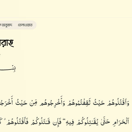
ক অনুবাদ
তেলাওয়াত
রাহ
ত
وَٱقْتُلُوهُمْ حَيْثُ ثَقِفْتُمُوهُمْ وَأَخْرِجُوهُم مِّنْ حَيْثُ أَخْرَجُوكُم
ٱلْحَرَامِ حَتَّىٰ يُقَـٰتِلُوكُمْ فِيهِ ۖ فَإِن قَـٰتَلُوكُمْ فَٱقْتُلُوهُمْ ۗ كَ