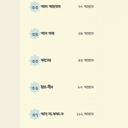
আল আহযাব
৭৩ আয়াত
৩৩
আস সাবা
৫৪ আয়াত
৩৪
ফাতের
৪৫ আয়াত
৩৫
ইয়া-সীন
৮৩ আয়াত
৩৬
আস্ সা-ফফা-ত
১৮২ আয়াত
৩৭