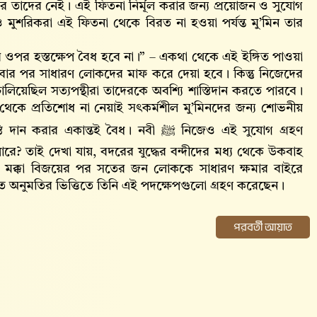
ার তাদের নেই। এই ফিতনা নির্মূল করার জন্য প্রয়োজন ও সুযোগ
মুশরিকরা এই ফিতনা থেকে বিরত না হওয়া পর্যন্ত মু’মিন তার
পর হস্তক্ষেপ বৈধ হবে না।” – একথা থেকে এই ইঙ্গিত পাওয়া
হয়ে যাবার পর সাধারণ লোকদের মাফ করে দেয়া হবে। কিন্তু নিজেদের
 চালিয়েছিল সত্যপন্থীরা তাদেরকে অবশ্যি শাস্তিদান করতে পারবে।
েকে প্রতিশোধ না নেয়াই সৎকর্মশীল মু’মিনদের জন্য শোভনীয়
্তই বৈধ। নবী ﷺ নিজেও এই সুযোগ গ্রহণ
ে? তাই দেখা যায়, বদরের যুদ্ধের বন্দীদের মধ্য থেকে উকবাহ
। মক্কা বিজয়ের পর সতের জন লোককে সাধারণ ক্ষমার বাইরে
িত অনুমতির ভিত্তিতে তিনি এই পদক্ষেপগুলো গ্রহণ করেছেন।
পরবর্তী আয়াত