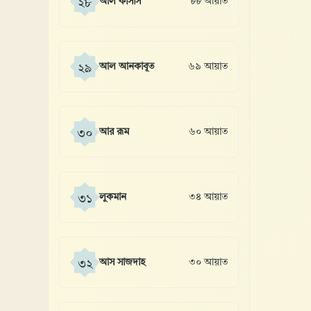
আল কাসাস
৮৮ আয়াত
২৮
আল আনকাবূত
৬৯ আয়াত
২৯
আর রূম
৬০ আয়াত
৩০
লুকমান
৩৪ আয়াত
৩১
আস সাজদাহ
৩০ আয়াত
৩২