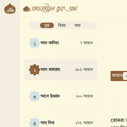
সূরা
বিষয়
পারা
আল ফাতিহা
৭ আয়াত
১
আল বাকারাহ
২৮৬ আয়াত
২
আয়াত
আলে ইমরান
২০০ আয়াত
৩
তোমরা তা
আন্ নিসা
১৭৬ আয়াত
৪