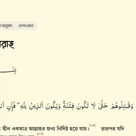
ক অনুবাদ
তেলাওয়াত
রাহ
ত
وَقَـٰتِلُوهُمْ حَتَّىٰ لَا تَكُونَ فِتْنَةٌۭ وَيَكُونَ ٱلدِّينُ لِلَّهِ ۖ فَإِنِ ٱنتَه
২০৪
ীন একমাত্র আল্লাহ‌র জন্য নির্দিষ্ট হয়ে যায়।
তারপর যদি
২০৫