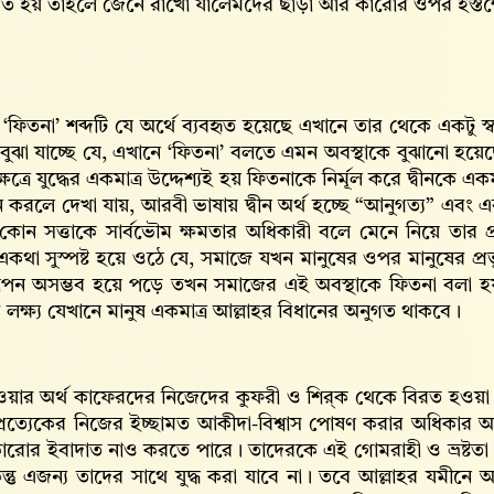
রত হয় তাহলে জেনে রাখো যালেমদের ছাড়া আর কারোর ওপর হস্তক
ে ‘ফিতনা’ শব্দটি যে অর্থে ব্যবহৃত হয়েছে এখানে তার থেকে একটু স্ব
 বুঝা যাচ্ছে যে, এখানে ‘ফিতনা’ বলতে এমন অবস্থাকে বুঝানো হয়েছে যখ
েত্রে যুদ্ধের একমাত্র উদ্দেশ্যই হয় ফিতনাকে নির্মূল করে দ্বীনকে একমা
ান করলে দেখা যায়, আরবী ভাষায় দ্বীন অর্থ হচ্ছে “আনুগত্য” এবং এর
কোন সত্তাকে সার্বভৌম ক্ষমতার অধিকারী বলে মেনে নিয়ে তার প্র
একথা সুস্পষ্ট হয়ে ওঠে যে, সমাজে যখন মানুষের ওপর মানুষের প্রভুত্
পন অসম্ভব হয়ে পড়ে তখন সমাজের এই অবস্থাকে ফিতনা বলা হয়। 
 লক্ষ্য যেখানে মানুষ একমাত্র আল্লাহর বিধানের অনুগত থাকবে।
য়ার অর্থ কাফেরদের নিজেদের কুফরী ও শির্‌ক থেকে বিরত হওয়া 
 প্রত্যেকের নিজের ইচ্ছামত আকীদা-বিশ্বাস পোষণ করার অধিকার
ারোর ইবাদাত নাও করতে পারে। তাদেরকে এই গোমরাহী ও ভ্রষ্ট
ন্তু এজন্য তাদের সাথে যুদ্ধ করা যাবে না। তবে আল্লাহর যমী