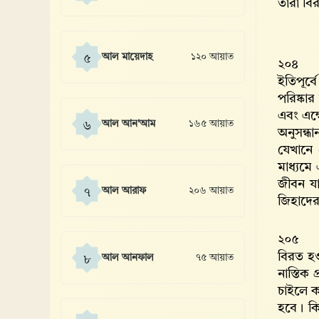
তারা বি
আল মায়েদাহ
১২০ আয়াত
৫
২০৪
ইতিপূর্ব
পরিষ্কার
এবং এক্ষ
আল আন'আম
১৬৫ আয়াত
৬
অনুসন্ধ
যেখানে 
মাধ্যমে 
জীবন যা
আল আরাফ
২০৬ আয়াত
৭
জিহাদের
২০৫
বিরত হও
আল আনফাল
৭৫ আয়াত
৮
নাস্তিক
চাইলে ক
হবে। কি