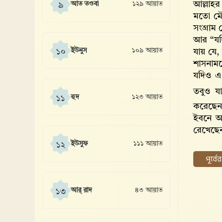
আল্লাহর
আত তওবা
১২৯ আয়াত
৯
মতো মৌখ
সংগ্রাম 
আর “যদি
ইউনুস
১০৯ আয়াত
১০
যায় যে,
শাসনামল
যদিও এ 
তবুও যাদ
হুদ
১২৩ আয়াত
১১
করেছেন।
ইবনে আ
রেখেছেন
ইউসুফ
১১১ আয়াত
১২
পূর্ব
আর্ রাদ
৪৩ আয়াত
১৩