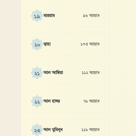
মারয়াম
৯৮ আয়াত
১৯
ত্বাহা
১৩৫ আয়াত
২০
আল আম্বিয়া
১১২ আয়াত
২১
আল হাজ্জ
৭৮ আয়াত
২২
আল মুমিনূন
১১৮ আয়াত
২৩