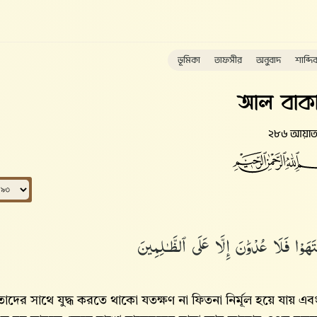
ভূমিকা
তাফসীর
অনুবাদ
শাব্দি
আল বাকা
২৮৬ আয়া
َوْا۟ فَلَا عُدْوَٰنَ إِلَّا عَلَى ٱلظَّـٰلِمِينَ
দের সাথে যুদ্ধ করতে থাকো যতক্ষণ না ফিতনা নির্মূল হয়ে যায় এবং দ্ব