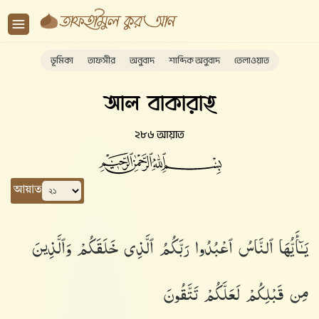
ভূমিকা
তাফসীর
অনুবাদ
শাব্দিক অনুবাদ
তেলাওয়াত
আল বাকারাহ
২৮৬ আয়াত
আয়াত
يَـٰٓأَيُّهَا ٱلنَّاسُ ٱعْبُدُوا۟ رَبَّكُمُ ٱلَّذِى خَلَقَكُمْ وَٱلَّذِينَ
مِن قَبْلِكُمْ لَعَلَّكُمْ تَتَّقُونَ