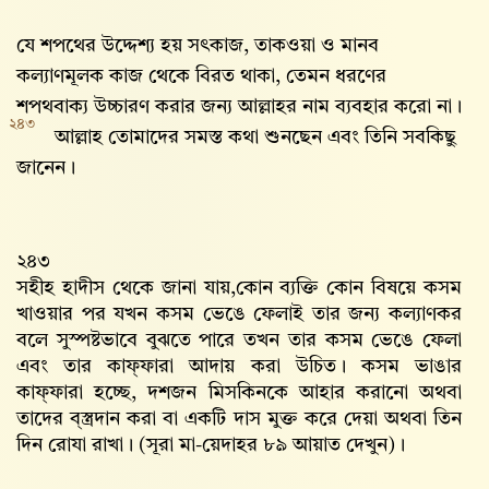
যে শপথের উদ্দেশ্য হয় সৎকাজ, তাকওয়া ও মানব
কল্যাণমূলক কাজ থেকে বিরত থাকা, তেমন ধরণের
শপথবাক্য উচ্চারণ করার জন্য আল্লাহর নাম ব্যবহার করো না।
২৪৩
আল্লাহ তোমাদের সমস্ত কথা শুনছেন এবং তিনি সবকিছু
জানেন।
২৪৩
সহীহ হাদীস থেকে জানা যায়,কোন ব্যক্তি কোন বিষয়ে কসম
খাওয়ার পর যখন কসম ভেঙে ফেলাই তার জন্য কল্যাণকর
বলে সুস্পষ্টভাবে বুঝতে পারে তখন তার কসম ভেঙে ফেলা
এবং তার কাফ্‌ফারা আদায় করা উচিত। কসম ভাঙার
কাফ্‌ফারা হচ্ছে, দশজন মিসকিনকে আহার করানো অথবা
তাদের ব্স্ত্রদান করা বা একটি দাস মুক্ত করে দেয়া অথবা তিন
দিন রোযা রাখা। (সূরা মা-য়েদাহর ৮৯ আয়াত দেখুন)।