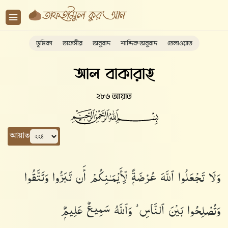
ভূমিকা
তাফসীর
অনুবাদ
শাব্দিক অনুবাদ
তেলাওয়াত
আল বাকারাহ
২৮৬ আয়াত
আয়াত
وَلَا تَجْعَلُوا۟ ٱللَّهَ عُرْضَةًۭ لِّأَيْمَـٰنِكُمْ أَن تَبَرُّوا۟ وَتَتَّقُوا۟
وَتُصْلِحُوا۟ بَيْنَ ٱلنَّاسِ ۗ وَٱللَّهُ سَمِيعٌ عَلِيمٌۭ