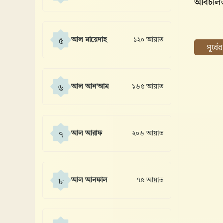
অবিচলি
আল মায়েদাহ
১২০ আয়াত
৫
পূর্ব
আল আন'আম
১৬৫ আয়াত
৬
আল আরাফ
২০৬ আয়াত
৭
আল আনফাল
৭৫ আয়াত
৮