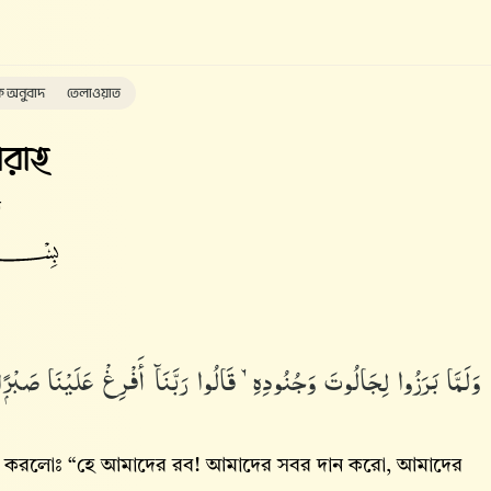
ক অনুবাদ
তেলাওয়াত
রাহ
ত
وَلَمَّا بَرَزُوا۟ لِجَالُوتَ وَجُنُودِهِۦ قَالُوا۟ رَبَّنَآ أَفْرِغْ عَلَيْنَا صَبْر
য়া করলোঃ “হে আমাদের রব! আমাদের সবর দান করো, আমাদের