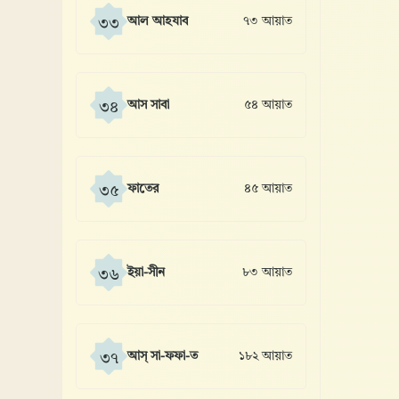
আল আহযাব
৭৩ আয়াত
৩৩
আস সাবা
৫৪ আয়াত
৩৪
ফাতের
৪৫ আয়াত
৩৫
ইয়া-সীন
৮৩ আয়াত
৩৬
আস্ সা-ফফা-ত
১৮২ আয়াত
৩৭