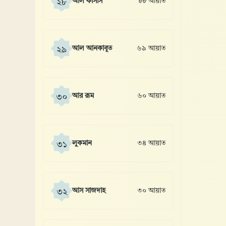
আল কাসাস
৮৮ আয়াত
২৮
আল আনকাবূত
৬৯ আয়াত
২৯
আর রূম
৬০ আয়াত
৩০
লুকমান
৩৪ আয়াত
৩১
আস সাজদাহ
৩০ আয়াত
৩২