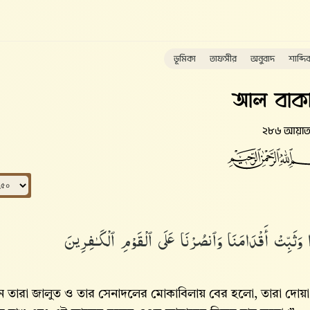
ভূমিকা
তাফসীর
অনুবাদ
শাব্দি
আল বাকা
২৮৬ আয়া
ًۭا وَثَبِّتْ أَقْدَامَنَا وَٱنصُرْنَا عَلَى ٱلْقَوْمِ ٱلْكَـٰفِرِينَ
 তারা জালুত ও তার সেনাদলের মোকাবিলায় বের হলো, তারা দো