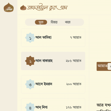
সূরা
বিষয়
পারা
আল ফাতিহা
৭ আয়াত
১
আল বাকারাহ
২৮৬ আয়াত
২
আয়াত
আলে ইমরান
২০০ আয়াত
৩
আর যখন
আন্ নিসা
১৭৬ আয়াত
৪