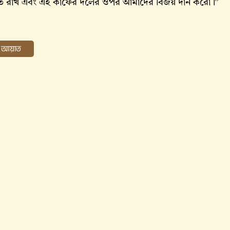
ত রাখ এবং এই কাফের দলের ওপর আমাদের বিজয় দান করো।”
ের আয়াত