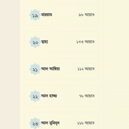
মারয়াম
৯৮ আয়াত
১৯
ত্বাহা
১৩৫ আয়াত
২০
আল আম্বিয়া
১১২ আয়াত
২১
আল হাজ্জ
৭৮ আয়াত
২২
আল মুমিনূন
১১৮ আয়াত
২৩