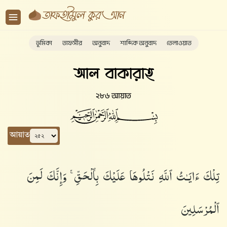
ভূমিকা
তাফসীর
অনুবাদ
শাব্দিক অনুবাদ
তেলাওয়াত
আল বাকারাহ
২৮৬ আয়াত
আয়াত
تِلْكَ ءَايَـٰتُ ٱللَّهِ نَتْلُوهَا عَلَيْكَ بِٱلْحَقِّ ۚ وَإِنَّكَ لَمِنَ
ٱلْمُرْسَلِينَ