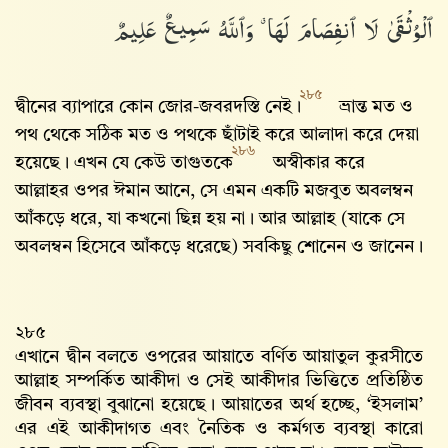
ٱلْوُثْقَىٰ لَا ٱنفِصَامَ لَهَا ۗ وَٱللَّهُ سَمِيعٌ عَلِيمٌ
২৮৫
দ্বীনের ব্যাপারে কোন জোর-জবরদস্তি নেই।
ভ্রান্ত মত ও
পথ থেকে সঠিক মত ও পথকে ছাঁটাই করে আলাদা করে দেয়া
২৮৬
হয়েছে। এখন যে কেউ তাগুতকে
অস্বীকার করে
আল্লাহর ওপর ঈমান আনে, সে এমন একটি মজবুত অবলম্বন
আঁকড়ে ধরে, যা কখনো ছিন্ন হয় না। আর আল্লাহ‌ (যাকে সে
অবলম্বন হিসেবে আঁকড়ে ধরেছে) সবকিছু শোনেন ও জানেন।
২৮৫
এখানে দ্বীন বলতে ওপরের আয়াতে বর্ণিত আয়াতুল কুরসীতে
আল্লাহ‌ সম্পর্কিত আকীদা ও সেই আকীদার ভিত্তিতে প্রতিষ্ঠিত
জীবন ব্যবস্থা বুঝানো হয়েছে। আয়াতের অর্থ হচ্ছে, ‘ইসলাম’
এর এই আকীদাগত এবং নৈতিক ও কর্মগত ব্যবস্থা কারো