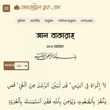
ভূমিকা
তাফসীর
অনুবাদ
শাব্দিক অনুবাদ
তেলাওয়াত
আল বাকারাহ
২৮৬ আয়াত
আয়াত
لَآ إِكْرَاهَ فِى ٱلدِّينِ ۖ قَد تَّبَيَّنَ ٱلرُّشْدُ مِنَ ٱلْغَىِّ ۚ فَمَن
يَكْفُرْ بِٱلطَّـٰغُوتِ وَيُؤْمِنۢ بِٱللَّهِ فَقَدِ ٱسْتَمْسَكَ بِٱلْعُرْوَةِ