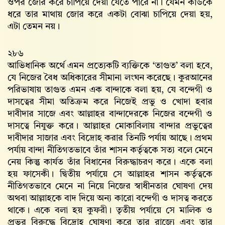
ওপর জোর করে চাপিয়ে দেয়া যেতে পারে না। যেমন কাউকে
ধরে তার মাথায় জোর করে একটা বোঝা চাপিয়ে দেয়া হয়,
এটা তেমন নয়।
২৮৬
আভিধানিক অর্থে এমন প্রত্যেকটি ব্যক্তিকে ‘তাগুত’ বলা হবে,
যে নিজের বৈধ অধিকারের সীমানা লংঘন করেছে। কুরআনের
পরিভাষায় তাগুত এমন এক বান্দাকে বলা হয়, যে বন্দেগী ও
দাসত্বের সীমা অতিক্রম করে নিজেই প্রভু ও খোদা হবার
দাবীদার সাজে এবং আল্লাহর বান্দাদেরকে নিজের বন্দেগী ও
দাসত্বে নিযুক্ত করে। আল্লাহর মোকাবিলায় বান্দার প্রভুত্বের
দাবীদার সাজার এবং বিদ্রোহ করার তিনটি পর্যায় আছে। প্রথম
পর্যায় বান্দা নীতিগতভাবে তাঁর শাসন কর্তৃত্বকে সত্য বলে মেনে
নেয় কিন্তু কার্যত তাঁর বিধানের বিরুদ্ধাচরণ করে। একে বলা
হয় ফাসেকী। দ্বিতীয় পর্যায়ে সে আল্লাহর শাসন কর্তৃত্বকে
নীতিগতভাবে মেনে না নিয়ে নিজের স্বাধীনতার ঘোষণা দেয়
অথবা আল্লাহকে বাদ দিয়ে অন্য কারো বন্দেগী ও দাসত্ব করতে
থাকে। একে বলা হয় কুফরী। তৃতীয় পর্যায়ে সে মালিক ও
প্রভুর বিরুদ্ধে বিদ্রোহ ঘোষণা করে তার রাজ্যে এবং তার