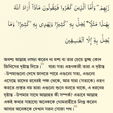
رَّبِّهِمْ ۖ وَأَمَّا ٱلَّذِينَ كَفَرُوا۟ فَيَقُولُونَ مَاذَآ أَرَادَ ٱللَّهُ
بِهَـٰذَا مَثَلًۭا ۘ يُضِلُّ بِهِۦ كَثِيرًۭا وَيَهْدِى بِهِۦ كَثِيرًۭا ۚ وَمَا
يُضِلُّ بِهِۦٓ إِلَّا ٱلْفَـٰسِقِينَ
অবশ্য আল্লাহ‌ লজ্জা করেন না মশা বা তার চেয়ে তুচ্ছ কোন
২৮
জিনিসের দৃষ্টান্ত দিতে।
যারা সত্য গ্রহণকারী তারা এ দৃষ্টান্ত
–উপমাগুলো দেখে জানতে পারে এগুলো সত্য, এগুলো
এসেছে তাদের রবেরই পক্ষ থেকে, আর যারা (সত্যকে) গ্রহণ
করতে প্রস্তুত নয় তারা এগুলো শুনে বলতে থাকে, এ ধরনের
দৃষ্টান্ত –উপমার সাথে আল্লাহর কী সম্পর্ক? এভাবে আল্লাহ‌
একই কথার সাহায্যে অনেককে গোমরাহীতে লিপ্ত করেন
২৯
আবার অনেককে দেখান সরল সোজা পথ।