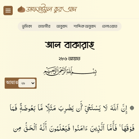
ভূমিকা
তাফসীর
অনুবাদ
শাব্দিক অনুবাদ
তেলাওয়াত
আল বাকারাহ
২৮৬ আয়াত
আয়াত
۞ إِنَّ ٱللَّهَ لَا يَسْتَحْىِۦٓ أَن يَضْرِبَ مَثَلًۭا مَّا بَعُوضَةًۭ فَمَا
فَوْقَهَا ۚ فَأَمَّا ٱلَّذِينَ ءَامَنُوا۟ فَيَعْلَمُونَ أَنَّهُ ٱلْحَقُّ مِن