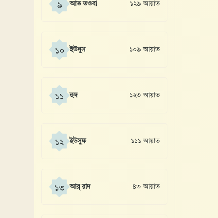
আত তওবা
১২৯ আয়াত
৯
ইউনুস
১০৯ আয়াত
১০
হুদ
১২৩ আয়াত
১১
ইউসুফ
১১১ আয়াত
১২
আর্ রাদ
৪৩ আয়াত
১৩