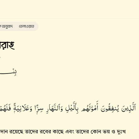
ক অনুবাদ
তেলাওয়াত
রাহ
ত
ٱلَّذِينَ يُنفِقُونَ أَمْوَٰلَهُم بِٱلَّيْلِ وَٱلنَّهَارِ سِرًّۭا وَعَلَانِيَةًۭ فَ
্রতিদান রয়েছে তাদের রবের কাছে এবং তাদের কোন ভয় ও দুঃখ