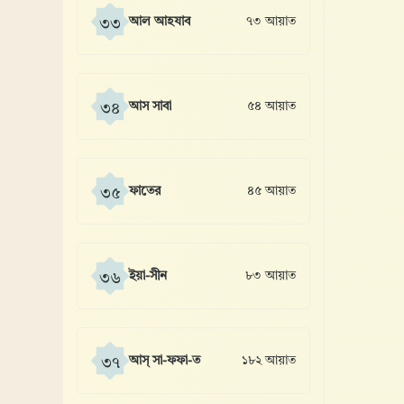
আল আহযাব
৭৩ আয়াত
৩৩
আস সাবা
৫৪ আয়াত
৩৪
ফাতের
৪৫ আয়াত
৩৫
ইয়া-সীন
৮৩ আয়াত
৩৬
আস্ সা-ফফা-ত
১৮২ আয়াত
৩৭