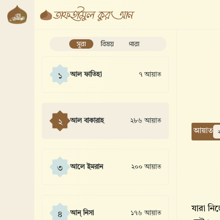
সূরা
বিষয়
পারা
আল ফাতিহা
৭ আয়াত
১
আল বাকারাহ
২৮৬ আয়াত
২
আয়াত
আলে ইমরান
২০০ আয়াত
৩
যারা নি
আন্ নিসা
১৭৬ আয়াত
৪