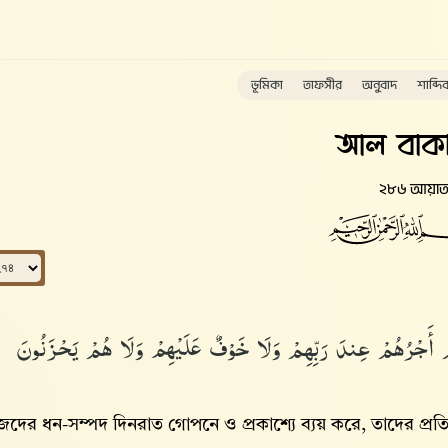
ভূমিকা
তাফসীর
অনুবাদ
শাব্দি
আল বাকা
২৮৬ আয়া
لَهُمْ أَجْرُهُمْ عِندَ رَبِّهِمْ وَلَا خَوْفٌ عَلَيْهِمْ وَلَا هُمْ يَحْزَنُونَ
জেদের ধন-সম্পদ দিনরাত গোপনে ও প্রকাশ্যে ব্যয় করে, তাদের প