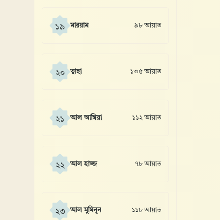
মারয়াম
৯৮ আয়াত
১৯
ত্বাহা
১৩৫ আয়াত
২০
আল আম্বিয়া
১১২ আয়াত
২১
আল হাজ্জ
৭৮ আয়াত
২২
আল মুমিনূন
১১৮ আয়াত
২৩