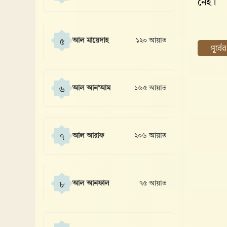
নেই।
আল মায়েদাহ
১২০ আয়াত
৫
পূর্ব
আল আন'আম
১৬৫ আয়াত
৬
আল আরাফ
২০৬ আয়াত
৭
আল আনফাল
৭৫ আয়াত
৮