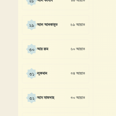
আল কাসাস
৮৮ আয়াত
২৮
আল আনকাবূত
৬৯ আয়াত
২৯
আর রূম
৬০ আয়াত
৩০
লুকমান
৩৪ আয়াত
৩১
আস সাজদাহ
৩০ আয়াত
৩২