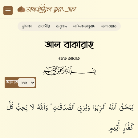
ভূমিকা
তাফসীর
অনুবাদ
শাব্দিক অনুবাদ
তেলাওয়াত
আল বাকারাহ
২৮৬ আয়াত
আয়াত
يَمْحَقُ ٱللَّهُ ٱلرِّبَوٰا۟ وَيُرْبِى ٱلصَّدَقَـٰتِ ۗ وَٱللَّهُ لَا يُحِبُّ كُلَّ
كَفَّارٍ أَثِيمٍ