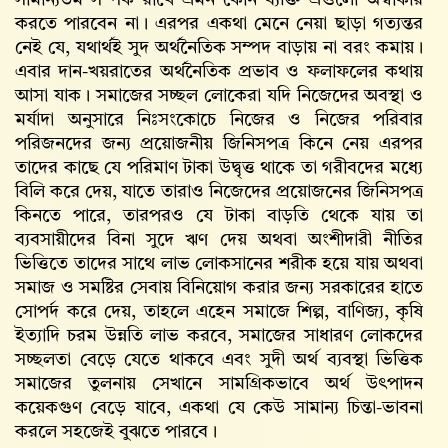
সামান্যতম সম্পর্ক রাখে এমন কোন ব্যক্তি এগুলো অস্বীকার
করতে পারবেন না। এরপর একথা মেনে নেয়া ছাড়া গত্যন্তর
নেই যে, যথার্থই সুদ অর্থনৈতিক সম্পদ বাড়ায় না বরং কমায়।
এবার দান-খয়রাতের অর্থনৈতিক প্রভাব ও ফলাফলের কথায়
আসা যাক। সমাজের সচ্ছল লোকেরা যদি নিজেদের অবস্থা ও
মর্যাদা অনুসারে নিঃসংকোচে নিজের ও নিজের পরিবার
পরিজনদের জন্য প্রয়োজনীয় জিনিসপত্র কিনে নেয় এরপর
তাদের কাছে যে পরিমাণ টাকা উদ্বৃত্ত থাকে তা গরীবদের মধ্যে
বিলি করে দেয়, যাতে তারাও নিজেদের প্রয়োজনের জিনিসপত্র
কিনতে পারে, তারপরও যে টাকা বাড়তি থেকে যায় তা
ব্যবসায়ীদের বিনা সুদে ঋণ দেয় অথবা অংশীদারী নীতির
ভিত্তিতে তাদের সাথে লাভ লোকসানের শরীক হয়ে যায় অথবা
সমাজ ও সমষ্টির সেবায় বিনিয়োগ করার জন্য সরকারের হাতে
সোপর্দ করে দেয়, তাহলে এহেন সমাজে শিল্প, বাণিজ্য, কৃষি
ইত্যাদি চরম উন্নতি লাভ করবে, সমাজের সাধারণ লোকদের
সচ্ছলতা বেড়ে যেতে থাকবে এবং সুদী অর্থ ব্যবস্থা ভিত্তিক
সমাজের তুলনায় সেখানে সামগ্রিকভাবে অর্থ উৎপাদন
কয়েকগুণ বেড়ে যাবে, একথা যে কেউ সামান্য চিন্তা-ভাবনা
করলে সহজেই বুঝতে পারবে।