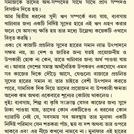
সমাজকে তাদের অর্থ-সম্পদের সাথে সাথে প্রাণ সম্পদও
বিসর্জন দিতে হয়।
আর দ্বিতীয় ধরনের সুদী ঋণ সম্পর্কে বলা যায়, ব্যবসায়
খাটাবার জন্য একটি নির্দিষ্ট সুদের হারে এই ঋণ গ্রহণ করার
ফলে যে অসংখ্য ক্ষতি হয় তার মধ্যে উল্লেখ্য কয়েকটি এখানে
বিবৃত করছি।
একঃ যে কাজটি প্রচলিত সুদের হারের সমান লাভ উৎপাদনে
সক্ষম নয়, তা দেশ ও জাতির জন্য যতই প্রয়োজনীয় ও
উপকারী হোক না কেন, তাতে খাটাবার জন্য অর্থ পাওয়া যায়
না। আবার দেশের সমস্ত অর্থনৈতিক উপকরণ একযোগে এমন
সব কাজের দিকে দৌঁড়ে আসে, যেগুলো বাজারে প্রচলিত
সুদের হারের সমান বা তার চাইতে বেশী উৎপাদন করতে
পারে, সামগ্রিক দিক দিয়ে তাদের প্রয়োজন বা উপকারী ক্ষমতা
অনেক কম অথবা একেবারে শূন্যের কোটায় থাকলেও।
দুইঃ ব্যবসায়, শিল্প বা কৃষি সংক্রান্ত যেসব কাজের জন্য সুদে
টাকা পাওয়া যায়, তাদের কোন একটিতেও এ ধরনের কোন
গ্যারান্টি নেই যে, সবসময় সব অবস্থায় তার মুনাফা একটি
নির্দিষ্ট পরিমাণ যেন শতকরা পাঁচ, ছয় বা দশ অথবা তার ওপরে
থাকবে এবং এর নীচে কখনো নামবে না। মুনাফার এই হারের