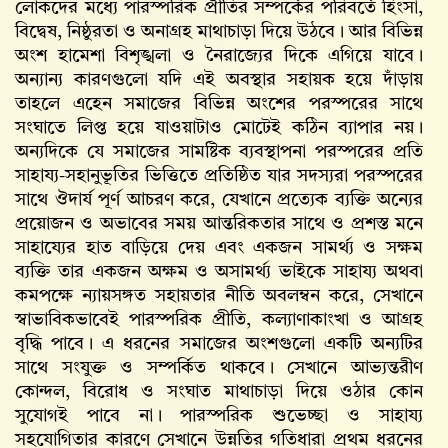
লোকদের মধ্যে পারস্পরিক প্রীতির সম্পর্কের পরিবর্তে হিংসা,
বিদ্বেষ, নিষ্ঠুরতা ও অনাগ্রহ মাথাচাড়া দিয়ে উঠবে। আর বিভিন্ন
অংশ হামেশা বিশৃঙ্খলা ও নৈরাজ্যের দিকে এগিয়ে যাবে।
অন্যান্য কারণগুলো যদি এই অবস্থার সহায়ক হয়ে দাঁড়ায়
তাহলে এহেন সমাজের বিভিন্ন অংশের পরস্পরের সাথে
সংঘাতে লিপ্ত হয়ে যাওয়াটাও মোটেই কঠিন ব্যাপার নয়।
অন্যদিকে যে সমাজের সামষ্টিক ব্যবস্থাপনা পরস্পরের প্রতি
সাহায্য-সহানুভূতির ভিত্তিতে প্রতিষ্ঠিত যার সদস্যরা পরস্পরের
সাথে ঔদার্য পূর্ণ আচরণ করে, যেখানে প্রত্যেক ব্যক্তি অন্যের
প্রয়োজন ও অভাবের সময় আন্তরিকতার সাথে ও প্রশস্ত মনে
সাহায্যের হাত বাড়িয়ে দেয় এবং একজন সামর্থ্য ও সক্ষম
ব্যক্তি তার একজন অক্ষম ও অসামর্থ্য ভাইকে সাহায্য অথবা
কমপক্ষে ন্যায়সঙ্গত সহায়তার নীতি অবলম্বন করে, সেখানে
স্বাভাবিকভাবেই পারস্পরিক প্রীতি, কল্যাণাকাংখা ও আগ্রহ
বৃদ্ধি পাবে। এ ধরনের সমাজের অংশগুলো একটি অন্যটির
সাথে সংযুক্ত ও সম্পর্কিত থাকবে। সেখানে আভ্যন্তরীণ
কোন্দল, বিরোধ ও সংঘাত মাথাচাড়া দিয়ে ওঠার কোন
সুযোগই পাবে না। পারস্পরিক শুভেচ্ছা ও সাহায্য
সহযোগিতার কারণে সেখানে উন্নতির গতিধারা প্রথম ধরনের