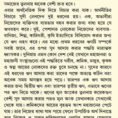
সমাজের তুলনায় অনেক বেশী দ্রুত হবে।
এবার অর্থনৈতিক দিক দিয়ে বিচার করা যাক। অর্থনীতির
বিচারে সুদী লেনদেন দুই ধরনের হয়। এক, অভাবীরা
নিজেদের ব্যক্তিগত ব্যয়ভার বহন করার জন্য বাধ্য হয়ে যে
ঋণগ্রহণ করে। দুই, পেশাদার লোকেরা নিজেদের ব্যবসায়–
বাণিজ্য, শিল্প, কারিগরী, কৃষি ইত্যাদিতে বিনিয়োগ করার জন্য
যে ঋণ গ্রহণ করে। এর মধ্যে প্রথম ধরনের ঋণটি সম্পর্কে
সবাই জানে, এর ওপর সুদ আদায় করার পদ্ধতি মারাত্মক
ধ্বংসকর। দুনিয়ায় এমন কোন দেশ নেই যেখানে মহাজনরা ও
মহাজনী সংস্থাগুলো এই পদ্ধতিতে গরীব, শ্রমিক, মজুর, কৃষক
ও স্বল্প আয়ের লোকদের রক্ত চুষে চলছে না। সুদের কারণে
এই ধরণের ঋণ আদায় করা তাদের পক্ষে অত্যন্ত কঠিন বরং
অনেক সময় অসম্ভব হয়ে পড়ে। তারপর এক ঋণ আদায়
করার জন্য দ্বিতীয় ঋণ এবং তারপর তৃতীয় ঋণ, এভাবে ঋণের
পর ঋণ নিতে থাকে। ঋণের মূল অংকের তুলনায় কয়েকগুণ
বেশী সুদ আদায় করার পরও মূল অংক যেখানকার সেখানেই
থেকে যায়। শ্রমিকদের আয়ের বৃহত্তম অংশ মহাজনের পেটে
যায়। তার নিজের মাথা ঘাম পায়ে ফেলে উপার্জিত অর্থ দিনান্তে