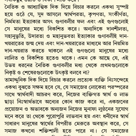
সবকিছুই উন্নতি ও বিকাশ লাভ করে।
নৈতিক ও আধ্যাত্মিক দিক দিয়ে বিচার করলে একথা সুস্পষ্ট
হয়ে ওঠে যে, সুদ আসলে স্বার্থপরতা, কৃপণতা, সংকীর্ণতা,
নির্মমতা ইত্যাকার অসৎ গুণাবলীর ফল এবং এই গুণগুলোই
সে মানুষের মধ্যে বিকশিত করে। অন্যদিকে দানশীলতা,
সহানুভূতি, উদারতা ও মহানুভবতা ইত্যাকার গুণাবলীই দান-
খয়রাতের জন্ম দেয় এবং দান-খয়রাতের মাধ্যমে আর নিয়মিত
দান-খয়রাত করতে থাকলে এই গুণগুলো মানুষের মধ্যে
লালিত ও বিকশিত হতেও থাকে। এমন কে আছে যে, এই
উভয় ধরনের নৈতিক গুণাবলীর মধ্য থেকে প্রথমগুলোকে
নিকৃষ্ট ও শেষেরগুলোকে উৎকৃষ্ট বলবে না?
তামাদ্দুনিক দিক দিয়ে বিচার করলে প্রত্যেক ব্যক্তি নিঃসন্দেহে
একথা বুঝতে সক্ষম হবে যে, যে সমাজের লোকেরা পরস্পরের
সাথে স্বার্থবাদী আচরণ করে, নিজের ব্যক্তিগত স্বার্থ ও লাভ
ছাড়া নিঃস্বার্থভাবে অন্যের কোন কাজ করে না, একজনের
প্রয়োজন ও অভাবকে অন্যজন নিজের মুনাফা লুন্ঠনের সুযোগ
মনে করে তা থেকে পুরোপুরি লাভবান হয় এবং ধনীদের স্বার্থ
সাধারণ মানুষের স্বার্থের বিপরীত মেরুতে অবস্থান করে, সে
সমাজ কখনো শক্তিশালী হতে পারে না। সে সমাজের