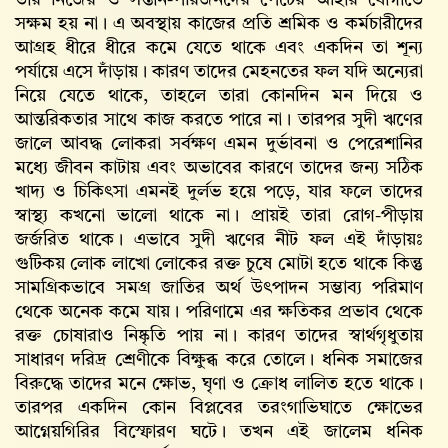
তার নিজের ও সন্তান-পরিজনদের পেটের আহার যোগাতে
সক্ষম হয় না। এ অবস্থায় কাজের প্রতি শ্রমিক ও কর্মচারীদের
আগ্রহ ধীরে ধীরে কমে যেতে থাকে এবং একদিন তা শূন্য
পর্যায়ে এসে দাঁড়ায়। কারণ তাদের মেহনতের ফল যদি অন্যেরা
নিয়ে যেতে থাকে, তাহলে তারা কোনদিন মন দিয়ে ও
আন্তরিকতার সাথে কাজ করতে পারে না। তারপর সুদী ঋণের
জালে আবদ্ধ লোকরা সর্বক্ষণ এমন দুর্ভাবনা ও পেরেশানির
মধ্যে জীবন কাটায় এবং অভাবের কারণে তাদের জন্য সঠিক
খাদ্য ও চিকিৎসা এমনই দুর্লভ হয়ে পড়ে, যার ফলে তাদের
স্বাস্থ্য কখনো ভালো থাকে না। প্রায়ই তারা রোগ-পীড়ায়
জর্জরিত থাকে। এভাবে সুদী ঋণের নীট ফল এই দাঁড়ায়ঃ
গুটিকয় লোক লাখো লোকের রক্ত চুষে মোটা হতে থাকে কিন্তু
সামগ্রিকভাবে সমগ্র জাতির অর্থ উৎপাদন সম্ভাব্য পরিমাণ
থেকে অনেক কমে যায়। পরিণামে এর ক্ষতিকর প্রভাব থেকে
রক্ত চোষারাও নিষ্কৃতি পায় না। কারণ তাদের স্বার্থগৃধুতায়
সাধারণ দরিদ্র শ্রেণীকে বিক্ষুব্ধ করে তোলে। ধনিক সমাজের
বিরুদ্ধে তাদের মনে ক্ষোভ, ঘৃণা ও ক্রোধ লালিত হতে থাকে।
তারপর একদিন কোন বিপ্লবের তরংগাভিঘাতে ক্ষোভের
আগ্নেয়গিরির বিস্ফোরণ ঘটে। তখন এই জালেম ধনিক