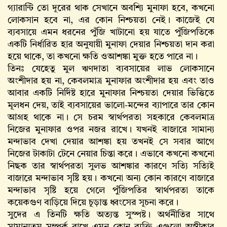
গ্যারান্টি তো দূরের থাক সেখানে অবশ্যি মুনাফা হবে, কখনো
লোকসান হবে না, এর কোন নিশ্চয়তা নেই। কাজেই যে
ব্যবসায়ে এমন ধরনের পুঁজি খাটানো হয় যাতে পুঁজিপতিকে
একটি নির্ধারিত হার অনুযায়ী মুনাফা দেয়ার নিশ্চয়তা দান করা
হয়ে থাকে, তা কখনো ক্ষতি ওআশঙ্কা মুক্ত হতে পারে না।
তিনঃ যেহেতু মুল ঋণদাতা ব্যবসায়ের লাভ লোকসানে
অংশীদার হয় না, কেবলমাত্র মুনাফার অংশীদার হয় এবং তাও
আবার একটি নির্দিষ্ট হারে মুনাফার নিশ্চয়তা দেয়ার ভিত্তিতে
মূলধন দেয়, তাই ব্যবসায়ের ভালো-মন্দের ব্যাপারে তার কোন
আগ্রহ থাকে না। সে চরম স্বার্থপরতা সহকারে কেবলমাত্র
নিজের মুনাফার ওপর নজর রাখে। যখনই বাজারে সামান্য
মন্দাভাব দেখা দেয়ার আশঙ্কা হয় তখনই সে সবার আগে
নিজের টাকাটা টেনে নেয়ার চিন্তা করে। এভাবে কখনো কখনো
নিছক তার স্বার্থপরতা সুলভ আশঙ্কার কারণে সত্যি সত্যিই
বাজারে মন্দাভাব সৃষ্টি হয়। কখনো অন্য কোন কারণে বাজারে
মন্দাভাব সৃষ্টি হয়ে গেলে পুঁজিপতির স্বার্থপরতা তাকে
কয়েকগুণ বাড়িয়ে দিয়ে চূড়ান্ত ধ্বংসের সূচনা করে।
সুদের এ তিনটি ক্ষতি অত্যন্ত সুস্পষ্ট। অর্থনীতির সাথে