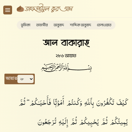
ভূমিকা
তাফসীর
অনুবাদ
শাব্দিক অনুবাদ
তেলাওয়াত
আল বাকারাহ
২৮৬ আয়াত
আয়াত
كَيْفَ تَكْفُرُونَ بِٱللَّهِ وَكُنتُمْ أَمْوَٰتًۭا فَأَحْيَـٰكُمْ ۖ ثُمَّ
يُمِيتُكُمْ ثُمَّ يُحْيِيكُمْ ثُمَّ إِلَيْهِ تُرْجَعُونَ