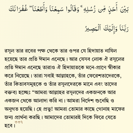
بَيْنَ أَحَدٍۢ مِّن رُّسُلِهِۦ ۚ وَقَالُوا۟ سَمِعْنَا وَأَطَعْنَا ۖ غُفْرَانَكَ
رَبَّنَا وَإِلَيْكَ ٱلْمَصِيرُ
রসূল তার রবের পক্ষ থেকে তার ওপর যে হিদায়াত নাযিল
হয়েছে তার প্রতি ঈমান এনেছে। আর যেসব লোক ঐ রসূলের
প্রতি ঈমান এনেছে তারাও ঐ হিদায়াতকে মনে-প্রাণে স্বীকার
করে নিয়েছে। তারা সবাই আল্লাহ‌কে, তাঁর ফেরেশতাদেরকে,
তাঁর কিতাবসমূহকে ও তাঁর রসূলদেরকে মানে এবং তাদের
বক্তব্য হচ্ছেঃ “আমরা আল্লাহ‌র রসূলদের একজনকে আর
একজন থেকে আলাদা করি না। আমরা নির্দেশ শুনেছি ও
অনুগত হয়েছি। হে প্রভু! আমরা তোমার কাছে গোনাহ মাফের
জন্য প্রার্থনা করছি। আমাদের তোমারই দিকে ফিরে যেতে
৩৩৭
হবে।