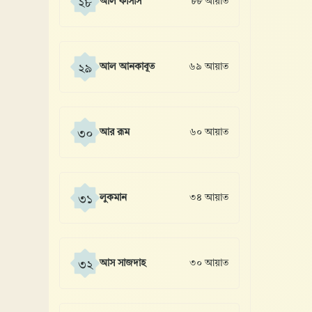
আল কাসাস
৮৮ আয়াত
২৮
আল আনকাবূত
৬৯ আয়াত
২৯
আর রূম
৬০ আয়াত
৩০
লুকমান
৩৪ আয়াত
৩১
আস সাজদাহ
৩০ আয়াত
৩২