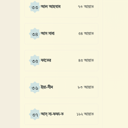
আল আহযাব
৭৩ আয়াত
৩৩
আস সাবা
৫৪ আয়াত
৩৪
ফাতের
৪৫ আয়াত
৩৫
ইয়া-সীন
৮৩ আয়াত
৩৬
আস্ সা-ফফা-ত
১৮২ আয়াত
৩৭