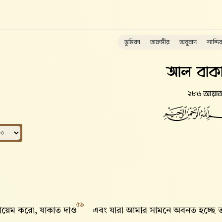
ভূমিকা
তাফসীর
অনুবাদ
শাব্দি
আল বাকা
২৮৬ আয়া
৫৯
কায়েম করো, যাকাত দাও
এবং যারা আমার সামনে অবনত হচ্ছে