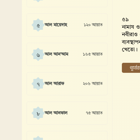
৫৯
আল মায়েদাহ
১২০ আয়াত
৫
নামায ও 
নবীরাও 
ব্যবস্থ
খেতো।
আল আন'আম
১৬৫ আয়াত
৬
পূর্ব
আল আরাফ
২০৬ আয়াত
৭
আল আনফাল
৭৫ আয়াত
৮