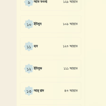
আত তওবা
১২৯ আয়াত
৯
ইউনুস
১০৯ আয়াত
১০
হুদ
১২৩ আয়াত
১১
ইউসুফ
১১১ আয়াত
১২
আর্ রাদ
৪৩ আয়াত
১৩