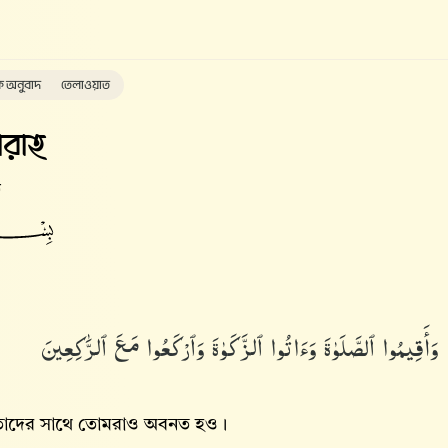
ক অনুবাদ
তেলাওয়াত
রাহ
ত
وَأَقِيمُوا۟ ٱلصَّلَوٰةَ وَءَاتُوا۟ ٱلزَّكَوٰةَ وَٱرْكَعُوا۟ مَعَ ٱلرَّٰكِعِينَ
 তাদের সাথে তোমরাও অবনত হও।