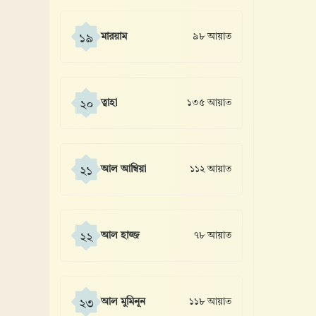
মারয়াম
৯৮ আয়াত
১৯
ত্বাহা
১৩৫ আয়াত
২০
আল আম্বিয়া
১১২ আয়াত
২১
আল হাজ্জ
৭৮ আয়াত
২২
আল মুমিনূন
১১৮ আয়াত
২৩