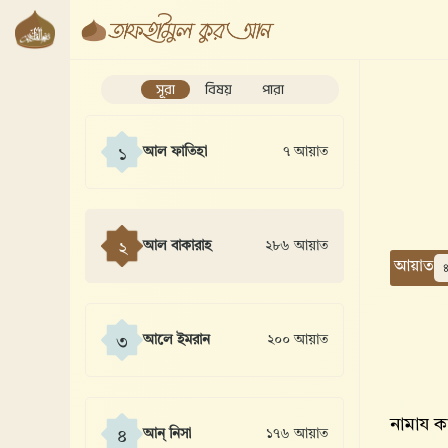
সূরা
বিষয়
পারা
আল ফাতিহা
৭ আয়াত
১
আল বাকারাহ
২৮৬ আয়াত
২
আয়াত
আলে ইমরান
২০০ আয়াত
৩
নামায 
আন্ নিসা
১৭৬ আয়াত
৪