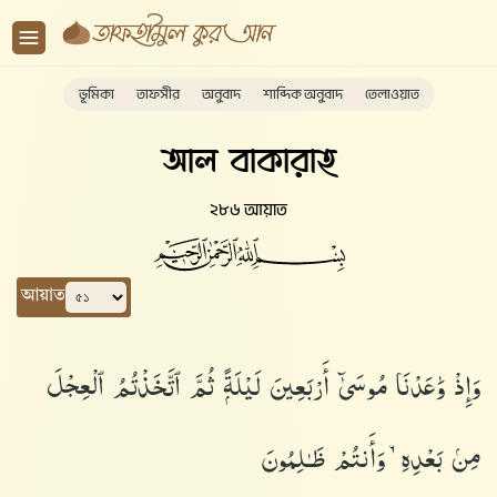
ভূমিকা
তাফসীর
অনুবাদ
শাব্দিক অনুবাদ
তেলাওয়াত
আল বাকারাহ
২৮৬ আয়াত
আয়াত
وَإِذْ وَٰعَدْنَا مُوسَىٰٓ أَرْبَعِينَ لَيْلَةًۭ ثُمَّ ٱتَّخَذْتُمُ ٱلْعِجْلَ
مِنۢ بَعْدِهِۦ وَأَنتُمْ ظَـٰلِمُونَ