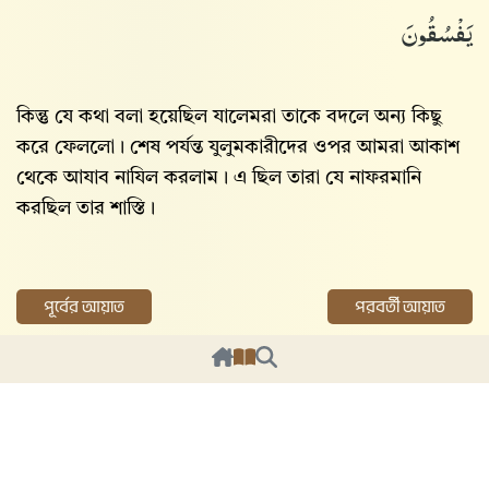
يَفْسُقُونَ
কিন্তু যে কথা বলা হয়েছিল যালেমরা তাকে বদলে অন্য কিছু
করে ফেললো। শেষ পর্যন্ত যুলুমকারীদের ওপর আমরা আকাশ
থেকে আযাব নাযিল করলাম। এ ছিল তারা যে নাফরমানি
করছিল তার শাস্তি।
পূর্বের আয়াত
পরবর্তী আয়াত