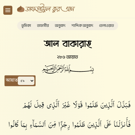
ভূমিকা
তাফসীর
অনুবাদ
শাব্দিক অনুবাদ
তেলাওয়াত
আল বাকারাহ
২৮৬ আয়াত
আয়াত
فَبَدَّلَ ٱلَّذِينَ ظَلَمُوا۟ قَوْلًا غَيْرَ ٱلَّذِى قِيلَ لَهُمْ
فَأَنزَلْنَا عَلَى ٱلَّذِينَ ظَلَمُوا۟ رِجْزًۭا مِّنَ ٱلسَّمَآءِ بِمَا كَانُوا۟