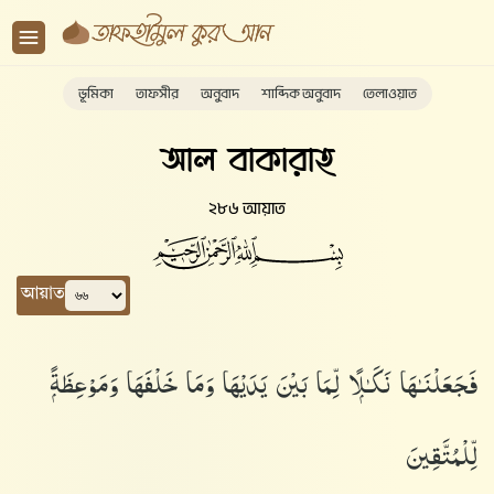
ভূমিকা
তাফসীর
অনুবাদ
শাব্দিক অনুবাদ
তেলাওয়াত
আল বাকারাহ
২৮৬ আয়াত
আয়াত
فَجَعَلْنَـٰهَا نَكَـٰلًۭا لِّمَا بَيْنَ يَدَيْهَا وَمَا خَلْفَهَا وَمَوْعِظَةًۭ
لِّلْمُتَّقِينَ