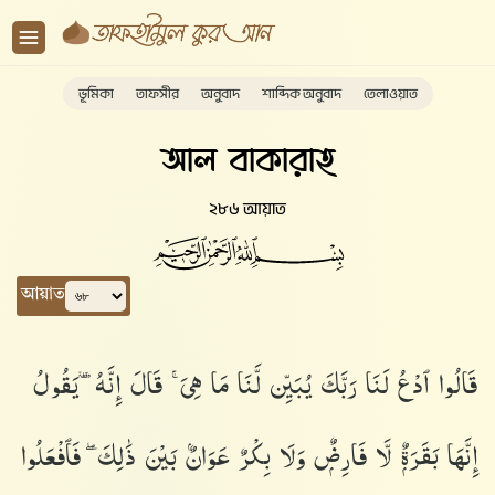
ভূমিকা
তাফসীর
অনুবাদ
শাব্দিক অনুবাদ
তেলাওয়াত
আল বাকারাহ
২৮৬ আয়াত
আয়াত
قَالُوا۟ ٱدْعُ لَنَا رَبَّكَ يُبَيِّن لَّنَا مَا هِىَ ۚ قَالَ إِنَّهُۥ يَقُولُ
إِنَّهَا بَقَرَةٌۭ لَّا فَارِضٌۭ وَلَا بِكْرٌ عَوَانٌۢ بَيْنَ ذَٰلِكَ ۖ فَٱفْعَلُوا۟