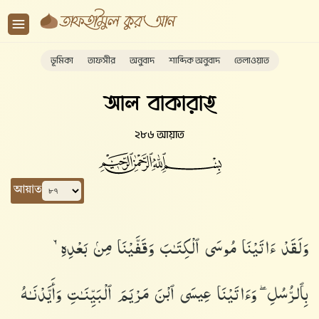
ভূমিকা
তাফসীর
অনুবাদ
শাব্দিক অনুবাদ
তেলাওয়াত
আল বাকারাহ
২৮৬ আয়াত
আয়াত
وَلَقَدْ ءَاتَيْنَا مُوسَى ٱلْكِتَـٰبَ وَقَفَّيْنَا مِنۢ بَعْدِهِۦ
بِٱلرُّسُلِ ۖ وَءَاتَيْنَا عِيسَى ٱبْنَ مَرْيَمَ ٱلْبَيِّنَـٰتِ وَأَيَّدْنَـٰهُ