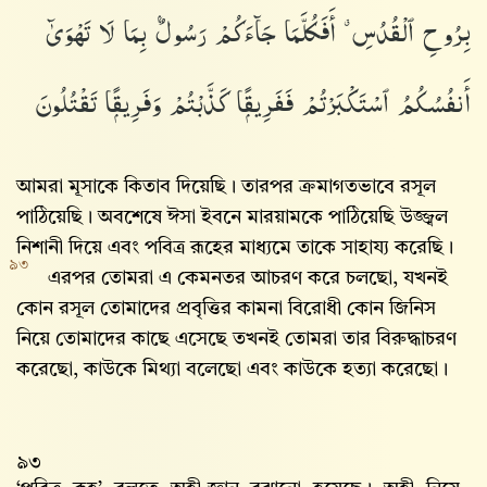
بِرُوحِ ٱلْقُدُسِ ۗ أَفَكُلَّمَا جَآءَكُمْ رَسُولٌۢ بِمَا لَا تَهْوَىٰٓ
أَنفُسُكُمُ ٱسْتَكْبَرْتُمْ فَفَرِيقًۭا كَذَّبْتُمْ وَفَرِيقًۭا تَقْتُلُونَ
আমরা মূসাকে কিতাব দিয়েছি। তারপর ক্রমাগতভাবে রসূল
পাঠিয়েছি। অবশেষে ঈসা ইবনে মারয়ামকে পাঠিয়েছি উজ্জ্বল
নিশানী দিয়ে এবং পবিত্র রূহের মাধ্যমে তাকে সাহায্য করেছি।
৯৩
এরপর তোমরা এ কেমনতর আচরণ করে চলছো, যখনই
কোন রসূল তোমাদের প্রবৃত্তির কামনা বিরোধী কোন জিনিস
নিয়ে তোমাদের কাছে এসেছে তখনই তোমরা তার বিরুদ্ধাচরণ
করেছো, কাউকে মিথ্যা বলেছো এবং কাউকে হত্যা করেছো।
৯৩