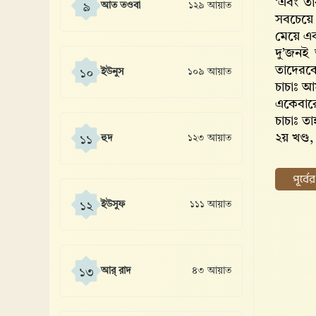
‘এবং তা
আত তওবা
১২৯ আয়াত
৯
সবচেয়ে
মেয়ে এ
দু’জনই 
তাদেরক
ইউনুস
১০৯ আয়াত
১০
চাচাঃ আ
একেবারে 
চাচাঃ ত
২য় খণ্ড
হুদ
১২৩ আয়াত
১১
পূর্ব
ইউসুফ
১১১ আয়াত
১২
আর্ রাদ
৪৩ আয়াত
১৩