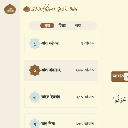
সূরা
বিষয়
পারা
আল ফাতিহা
৭ আয়াত
১
আল বাকারাহ
২৮৬ আয়াত
২
আয়াত
عَرَفُوا۟
আলে ইমরান
২০০ আয়াত
৩
আন্ নিসা
১৭৬ আয়াত
৪