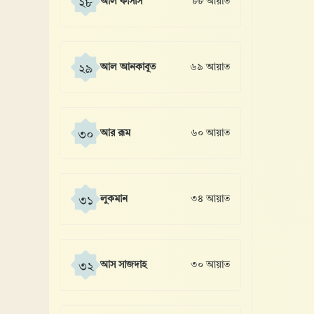
আল কাসাস
৮৮ আয়াত
২৮
আল আনকাবূত
৬৯ আয়াত
২৯
আর রূম
৬০ আয়াত
৩০
লুকমান
৩৪ আয়াত
৩১
আস সাজদাহ
৩০ আয়াত
৩২