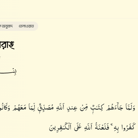
ক অনুবাদ
তেলাওয়াত
রাহ
ত
وَلَمَّا جَآءَهُمْ كِتَـٰبٌۭ مِّنْ عِندِ ٱللَّهِ مُصَدِّقٌۭ لِّمَا مَعَهُمْ وَكَا
كَفَرُوا۟ بِهِۦ ۚ فَلَعْنَةُ ٱللَّهِ عَلَى ٱلْكَـٰفِرِينَ