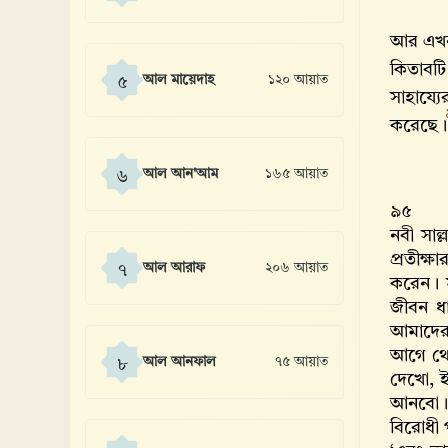
আর এখন 
কিতাবটি
আল মায়েদাহ
১২০ আয়াত
৫
সাহায্য
করেছে
আল আন'আম
১৬৫ আয়াত
৬
৯৫
নবী সাল্
প্রতীক্
আল আরাফ
২০৬ আয়াত
৭
করেন। মু
জীবন ধা
আমাদের
আগে থেক
আল আনফাল
৭৫ আয়াত
৮
দেখো, ই
আনবো। ক
বিরোধী 