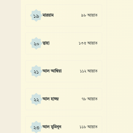
মারয়াম
৯৮ আয়াত
১৯
ত্বাহা
১৩৫ আয়াত
২০
আল আম্বিয়া
১১২ আয়াত
২১
আল হাজ্জ
৭৮ আয়াত
২২
আল মুমিনূন
১১৮ আয়াত
২৩