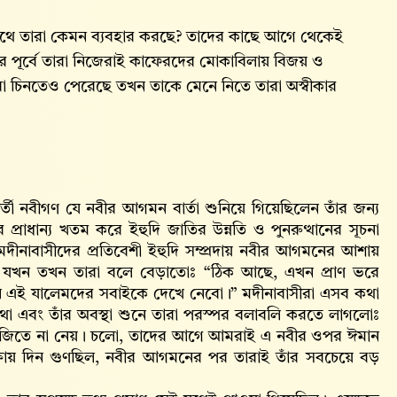
াথে তারা কেমন ব্যবহার করছে? তাদের কাছে আগে থেকেই
পূর্বে তারা নিজেরাই কাফেরদের মোকাবিলায় বিজয় ও
রা চিনতেও পেরেছে তখন তাকে মেনে নিতে তারা অস্বীকার
ববর্তী নবীগণ যে নবীর আগমন বার্তা শুনিয়ে গিয়েছিলেন তাঁর জন্য
্রাধান্য খতম করে ইহুদি জাতির উন্নতি ও পুনরুত্থানের সূচনা
বে মদীনাবাসীদের প্রতিবেশী ইহুদি সম্প্রদায় নবীর আগমনের আশায়
ত্র যখন তখন তারা বলে বেড়াতোঃ “ঠিক আছে, এখন প্রাণ ভরে
 এই যালেমদের সবাইকে দেখে নেবো।” মদীনাবাসীরা এসব কথা
কথা এবং তাঁর অবস্থা শুনে তারা পরস্পর বলাবলি করতে লাগলোঃ
বাজী জিতে না নেয়। চলো, তাদের আগে আমরাই এ নবীর ওপর ঈমান
ষায় দিন গুণছিল, নবীর আগমনের পর তারাই তাঁর সবচেয়ে বড়