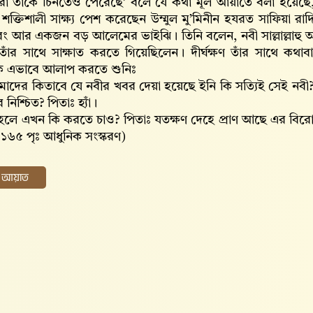
রা তাকে চিনতেও পেরেছে’ বলে যে কথা মূল আয়াতে বলা হয়েছে, তার
 শক্তিশালী সাক্ষ্য পেশ করেছেন উম্মুল মু’মিনীন হযরত সাফিয়া 
বং আর একজন বড় আলেমের ভাইঝি। তিনি বলেন, নবী সাল্লাল্লাহু 
তাঁর সাথে সাক্ষাত করতে গিয়েছিলেন। দীর্ঘক্ষণ তাঁর সাথে ক
ে এভাবে আলাপ করতে শুনিঃ
মাদের কিতাবে যে নবীর খবর দেয়া হয়েছে ইনি কি সত্যিই সেই নবী?
নিশ্চিত? পিতাঃ হ্যাঁ।
াহলে এখন কি করতে চাও? পিতাঃ যতক্ষণ দেহে প্রাণ আছে এর বি
, ১৬৫ পৃঃ আধুনিক সংস্করণ)
ের আয়াত