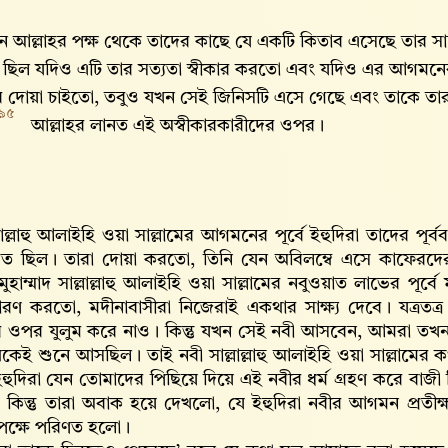
আল্লাহর পক্ষ থেকে তাদের কাছে যে একটি কিতাব এসেছে তার স
 ছিল যদিও এটি তার সত্যতা স্বীকার করতো এবং যদিও এর আগমনের 
ের দোয়া চাইতো, তবুও যখন সেই জিনিসটি এসে গেছে এবং তাকে তা
৯৫
।
আল্লাহর লানত এই অস্বীকারকারীদের ওপর।
লাল্লাহু আলাইহি ওয়া সাল্লামের আগমনের পূর্বে ইহুদিরা তাদের পূর্
ষারত ছিল। তারা দোয়া করতো, তিনি যেন অবিলম্বে এসে কাফেরদের প
হাম্মাদ সাল্লাল্লাহু আলাইহি ওয়া সাল্লামের নবুওয়াত লাভের পূর্
রণ করতো, মদীনাবাসীরা নিজেরাই একথার সাক্ষ্য দেবে। যত্রত
 ওপর যুলুম করে নাও। কিন্তু যখন সেই নবী আসবেন, আমরা তখন
েই শুনে আসছিল। তাই নবী সাল্লাল্লাহু আলাইহি ওয়া সাল্লামের 
হুদিরা যেন তোমাদের পিছিয়ে দিয়ে এই নবীর ধর্ম গ্রহণ করে 
িন্তু তারা অবাক হয়ে দেখলো, যে ইহুদিরা নবীর আগমন প্রতীক্
পক্ষে পরিণত হলো।