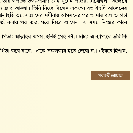
 স্বপক্ষে তথ্য-প্রমাণ সেই যুগেই পাওয়া গিয়েছিল। এক্ষেত্রে
রাদিয়াল্লাহু আনহা। তিনি নিজে ছিলেন একজন বড় ইহুদি আলেমের
আলাইহি ওয়া সাল্লামের মদীনায় আগমনের পর আমার বাপ ও চাচা
থাবার্তা বলার পর তারা ঘরে ফিরে আসেন। এ সময় নিজের কানে
 পিতাঃ আল্লাহর কসম, ইনিই সেই নবী। চাচাঃ এ ব্যাপারে তুমি কি
রোধিতা করে যাবো। একে সফলকাম হতে দেবো না। (ইবনে হিশাম,
পরবর্তী আয়াত