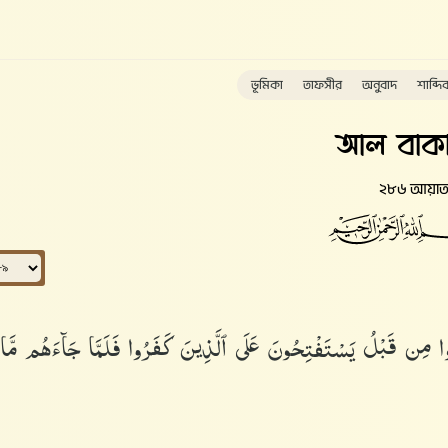
ভূমিকা
তাফসীর
অনুবাদ
শাব্দি
আল বাকা
২৮৬ আয়া
نُوا۟ مِن قَبْلُ يَسْتَفْتِحُونَ عَلَى ٱلَّذِينَ كَفَرُوا۟ فَلَمَّا جَآءَهُم مَّا 