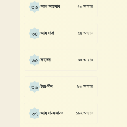
আল আহযাব
৭৩ আয়াত
৩৩
আস সাবা
৫৪ আয়াত
৩৪
ফাতের
৪৫ আয়াত
৩৫
ইয়া-সীন
৮৩ আয়াত
৩৬
আস্ সা-ফফা-ত
১৮২ আয়াত
৩৭