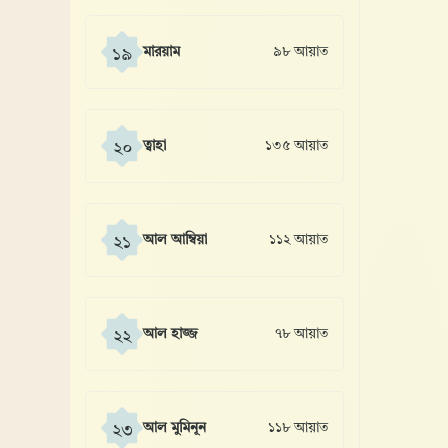
মারয়াম
৯৮ আয়াত
১৯
ত্বাহা
১৩৫ আয়াত
২০
আল আম্বিয়া
১১২ আয়াত
২১
আল হাজ্জ
৭৮ আয়াত
২২
আল মুমিনূন
১১৮ আয়াত
২৩