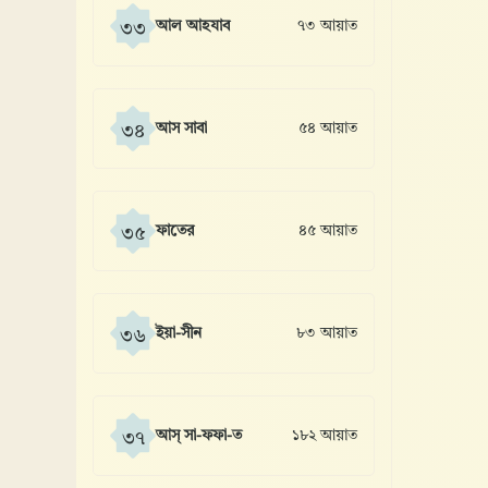
আল আহযাব
৭৩ আয়াত
৩৩
আস সাবা
৫৪ আয়াত
৩৪
ফাতের
৪৫ আয়াত
৩৫
ইয়া-সীন
৮৩ আয়াত
৩৬
আস্ সা-ফফা-ত
১৮২ আয়াত
৩৭