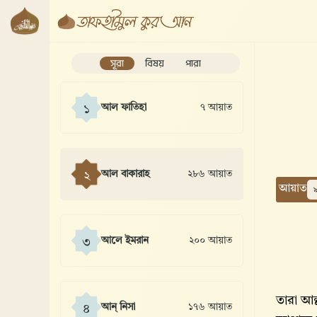
সূরা
বিষয়
পারা
আল ফাতিহা
৭ আয়াত
১
আল বাকারাহ
২৮৬ আয়াত
২
আয়াত
আলে ইমরান
২০০ আয়াত
৩
তারা আল
আন্ নিসা
১৭৬ আয়াত
৪