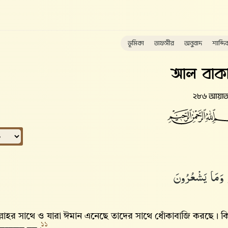
ভূমিকা
তাফসীর
অনুবাদ
শাব্দি
আল বাকা
২৮৬ আয়া
ْ وَمَا يَشْعُرُونَ
্লাহর সাথে ও যারা ঈমান এনেছে তাদের সাথে ধোঁকাবাজি করছে। কি
১১