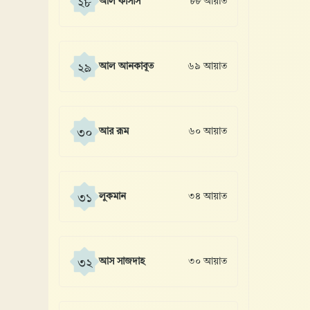
আল কাসাস
৮৮ আয়াত
২৮
আল আনকাবূত
৬৯ আয়াত
২৯
আর রূম
৬০ আয়াত
৩০
লুকমান
৩৪ আয়াত
৩১
আস সাজদাহ
৩০ আয়াত
৩২