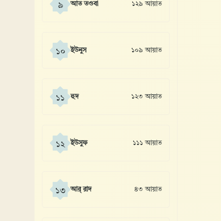
আত তওবা
১২৯ আয়াত
৯
ইউনুস
১০৯ আয়াত
১০
হুদ
১২৩ আয়াত
১১
ইউসুফ
১১১ আয়াত
১২
আর্ রাদ
৪৩ আয়াত
১৩