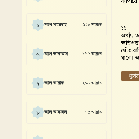
ব্যাপার
আল মায়েদাহ
১২০ আয়াত
৫
১১
অর্থাৎ 
ক্ষতিগ্
ধোঁকাবা
আল আন'আম
১৬৫ আয়াত
৬
যাবে। আ
পূর্ব
আল আরাফ
২০৬ আয়াত
৭
আল আনফাল
৭৫ আয়াত
৮