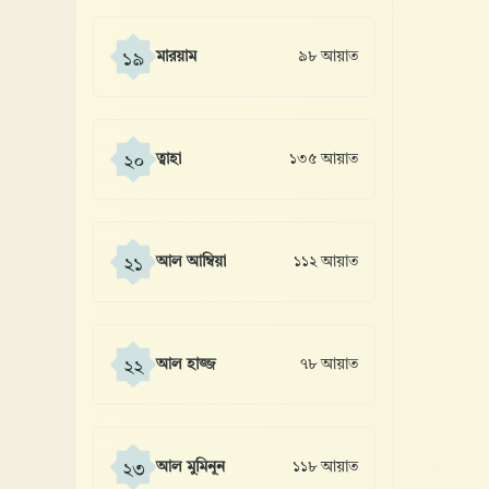
মারয়াম
৯৮ আয়াত
১৯
ত্বাহা
১৩৫ আয়াত
২০
আল আম্বিয়া
১১২ আয়াত
২১
আল হাজ্জ
৭৮ আয়াত
২২
আল মুমিনূন
১১৮ আয়াত
২৩