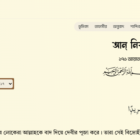
ভূমিকা
তাফসীর
অনুবাদ
শাব্দি
আন্ নি
১৭৬ আয়াত
رِيدًۭا
 লোকেরা আল্লাহকে বাদ দিয়ে দেবীর পূজা করে। তারা সেই বিদ্রো