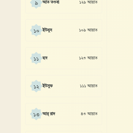
আত তওবা
১২৯ আয়াত
৯
ইউনুস
১০৯ আয়াত
১০
হুদ
১২৩ আয়াত
১১
ইউসুফ
১১১ আয়াত
১২
আর্ রাদ
৪৩ আয়াত
১৩