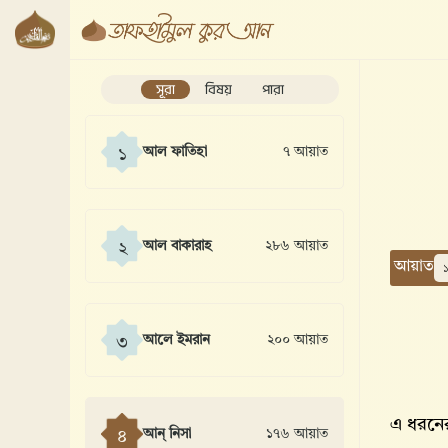
সূরা
বিষয়
পারা
আল ফাতিহা
৭ আয়াত
১
আল বাকারাহ
২৮৬ আয়াত
২
আয়াত
আলে ইমরান
২০০ আয়াত
৩
এ ধরনের
আন্ নিসা
১৭৬ আয়াত
৪