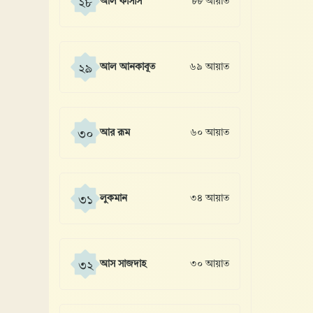
আল কাসাস
৮৮ আয়াত
২৮
আল আনকাবূত
৬৯ আয়াত
২৯
আর রূম
৬০ আয়াত
৩০
লুকমান
৩৪ আয়াত
৩১
আস সাজদাহ
৩০ আয়াত
৩২