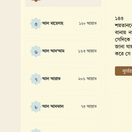
১৪৫
আল মায়েদাহ
১২০ আয়াত
৫
শয়তানকে
বানায় ন
সেদিকে 
জানা যায়
আল আন'আম
১৬৫ আয়াত
৬
করে সে
পূর্ব
আল আরাফ
২০৬ আয়াত
৭
আল আনফাল
৭৫ আয়াত
৮