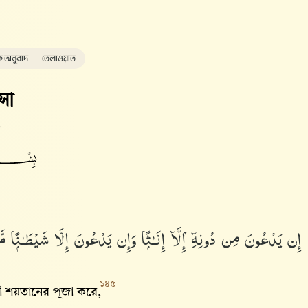
ক অনুবাদ
তেলাওয়াত
সা
إِن يَدْعُونَ مِن دُونِهِۦٓ إِلَّآ إِنَـٰثًۭا وَإِن يَدْعُونَ إِلَّا شَيْطَـٰنًۭا مَّ
১৪৫
হী শয়তানের পূজা করে,