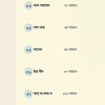
আল আহযাব
৭৩ আয়াত
৩৩
আস সাবা
৫৪ আয়াত
৩৪
ফাতের
৪৫ আয়াত
৩৫
ইয়া-সীন
৮৩ আয়াত
৩৬
আস্ সা-ফফা-ত
১৮২ আয়াত
৩৭