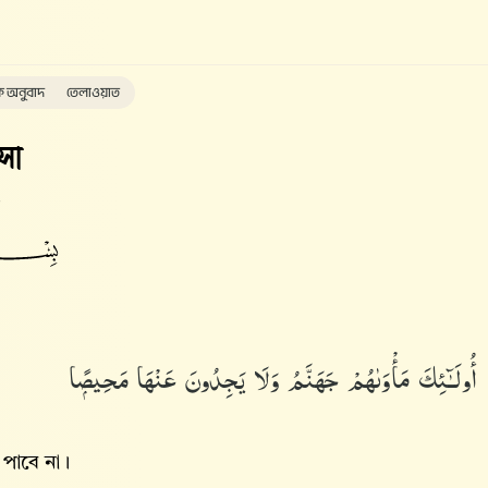
ক অনুবাদ
তেলাওয়াত
সা
أُو۟لَـٰٓئِكَ مَأْوَىٰهُمْ جَهَنَّمُ وَلَا يَجِدُونَ عَنْهَا مَحِيصًۭا
 পাবে না।