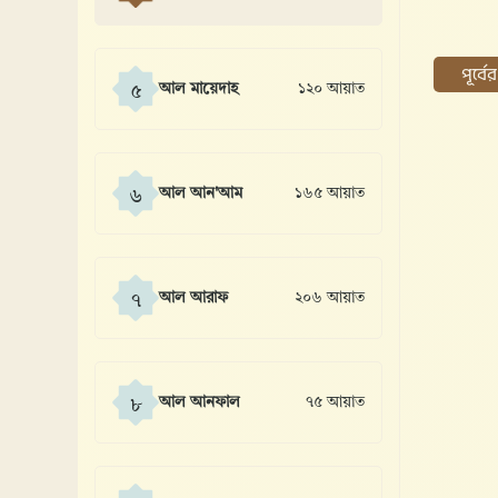
পূর্ব
আল মায়েদাহ
১২০ আয়াত
৫
আল আন'আম
১৬৫ আয়াত
৬
আল আরাফ
২০৬ আয়াত
৭
আল আনফাল
৭৫ আয়াত
৮