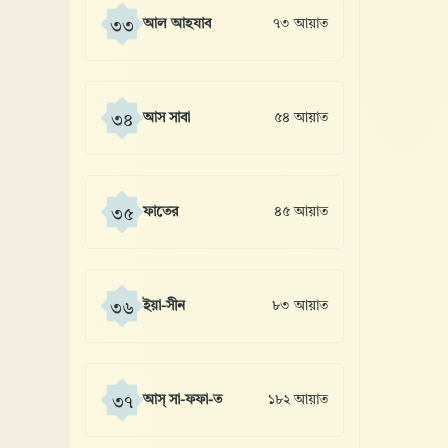
আল আহযাব
৭৩ আয়াত
৩৩
আস সাবা
৫৪ আয়াত
৩৪
ফাতের
৪৫ আয়াত
৩৫
ইয়া-সীন
৮৩ আয়াত
৩৬
আস্ সা-ফফা-ত
১৮২ আয়াত
৩৭