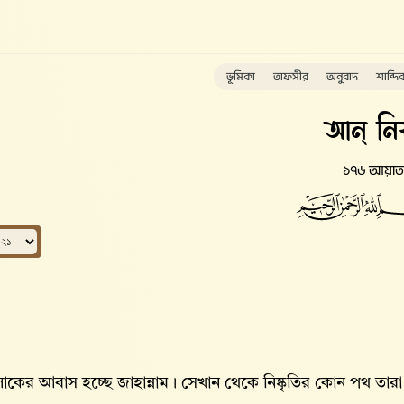
ভূমিকা
তাফসীর
অনুবাদ
শাব্দি
আন্ নি
১৭৬ আয়াত
কের আবাস হচ্ছে জাহান্নাম। সেখান থেকে নিষ্কৃতির কোন পথ তারা