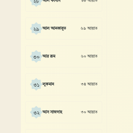
আল কাসাস
৮৮ আয়াত
২৮
আল আনকাবূত
৬৯ আয়াত
২৯
আর রূম
৬০ আয়াত
৩০
লুকমান
৩৪ আয়াত
৩১
আস সাজদাহ
৩০ আয়াত
৩২