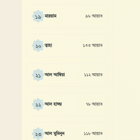
মারয়াম
৯৮ আয়াত
১৯
ত্বাহা
১৩৫ আয়াত
২০
আল আম্বিয়া
১১২ আয়াত
২১
আল হাজ্জ
৭৮ আয়াত
২২
আল মুমিনূন
১১৮ আয়াত
২৩