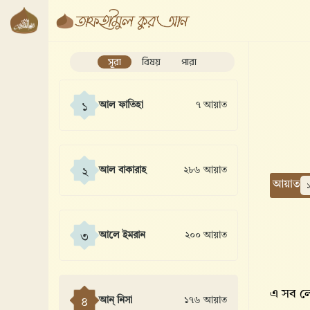
সূরা
বিষয়
পারা
আল ফাতিহা
৭ আয়াত
১
আল বাকারাহ
২৮৬ আয়াত
২
আয়াত
আলে ইমরান
২০০ আয়াত
৩
এ সব লো
আন্ নিসা
১৭৬ আয়াত
৪