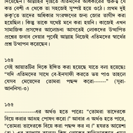
দিয়েছেন। আল্লাহর দৃষ্টিতে এতিমদের অধিকারের গুরুত্ব যে
কত বেশী এ থেকে তা সহজেই সুস্পষ্ট হয়ে ওঠে। প্রথম দুই
রুকূ’তে তাদের অধিকার সংরক্ষণের জন্য জোর তাগীদ করা
হয়েছিল। কিন্তু তাকে যথেষ্ট মনে করা হয়নি। কাজেই এখন
সামাজিক প্রসঙ্গের আলোচনা আসতেই লোকদের উত্থাপিত
প্রশ্নের জবাব দেয়ার পূর্বেই আল্লাহ‌ নিজেই এতিমদের স্বার্থের
প্রশ্ন উত্থাপন করেছেন।
১৫৪
সেই আয়াতটির দিকে ইঙ্গিত করা হয়েছে যাতে বলা হয়েছেঃ
‌‌“যদি এতিমদের সাথে বে-ইনসাফী করতে ভয় পাও তাহলে
যেসব মেয়েদের তোমরা পছন্দ করো-------” (সূরা-
আননিসা-৩)
১৫৫
-----------------এর অর্থও হতে পারেঃ “তোমরা তাদেরকে
বিয়ে করার আগ্রহ পোষণ করো।” আবার এ অর্থও হতে পারে,
“তোমরা তাদেরকে বিয়ে করা পছন্দ কর না।” হযরত আয়েশা