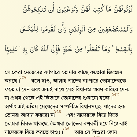
تُؤْتُونَهُنَّ مَا كُتِبَ لَهُنَّ وَتَرْغَبُونَ أَن تَنكِحُوهُنَّ
وَٱلْمُسْتَضْعَفِينَ مِنَ ٱلْوِلْدَٰنِ وَأَن تَقُومُوا۟ لِلْيَتَـٰمَىٰ
بِٱلْقِسْطِ ۚ وَمَا تَفْعَلُوا۟ مِنْ خَيْرٍۢ فَإِنَّ ٱللَّهَ كَانَ بِهِۦ عَلِيمًۭا
লোকেরা মেয়েদের ব্যাপারে তোমার কাছে ফতোয়া জিজ্ঞেস
১৫২
করছে।
বলে দাও, আল্লাহ‌ তাদের ব্যাপারে তোমাদেরকে
ফতোয়া দেন এবং একই সাথে সেই বিধানও স্মরণ করিয়ে দেন,
১৫৩
যা প্রথম থেকে এই কিতাবে তোমাদের শুনানো হচ্ছে।
অর্থাৎ এই এতিম মেয়েদের সম্পর্কিত বিধানসমূহ, যাদের হক
১৫৪
তোমরা আদায় করছো না
এবং যাদেরকে বিয়ে দিতে
তোমরা বিরত থাকছো (অথবা লোভের বশবর্তী হয়ে নিজেরাই
১৫৫
যাদেরকে বিয়ে করতে চাও) ।
আর যে শিশুরা কোন