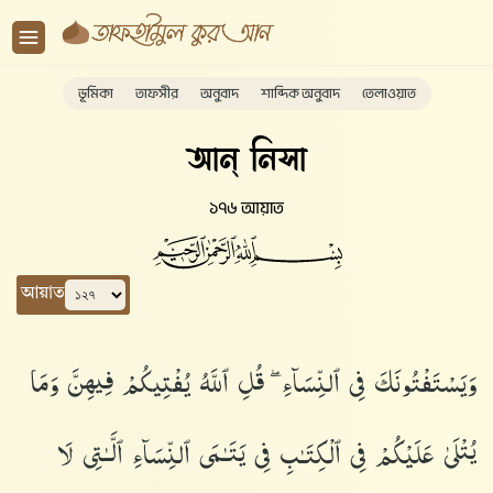
ভূমিকা
তাফসীর
অনুবাদ
শাব্দিক অনুবাদ
তেলাওয়াত
আন্ নিসা
১৭৬ আয়াত
আয়াত
وَيَسْتَفْتُونَكَ فِى ٱلنِّسَآءِ ۖ قُلِ ٱللَّهُ يُفْتِيكُمْ فِيهِنَّ وَمَا
يُتْلَىٰ عَلَيْكُمْ فِى ٱلْكِتَـٰبِ فِى يَتَـٰمَى ٱلنِّسَآءِ ٱلَّـٰتِى لَا