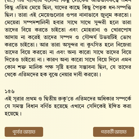
(রা.) এর ব্যাখ্যায় বলেনঃ কিছু লোকের অভিভাবকত্বে এমন
কিছু এতিম মেয়ে ছিল, যাদের কাছে কিছু পৈতৃক ধন-সম্পত্তি
ছিল। তারা এই মেয়েগুলোর ওপর নানাভাবে জুলুম করতো।
মেয়েরা সম্পদশালিনী হবার সাথে সাথে সুন্দরী হলে তারা
তাদের বিয়ে করতে চাইতো এবং মোহরানা ও খোরপোষ
আদায় না করেই তাদের সম্পদ ও সৌন্দর্য উভয়টিই ভোগ
করতে চাইতো। আর তারা অসুন্দর বা কুৎসিত হলে নিজেরা
তাদের বিয়ে করতো না এবং অন্য কারো সাথে তাদের বিয়ে
দিতেও চাইতো না। কারণ অন্য কারো সাথে বিয়ে দিলে এমন
কোন শক্ত মালিক পক্ষ সৃষ্টি হবার সম্ভাবনা ছিল, যে তাদের
থেকে এতিমদের হক বুঝে নেয়ার দাবী করতো।
১৫৬
এই সূরার প্রথম ও দ্বিতীয় রুকূ’তে এতিমদের অধিকার সম্পর্কে
যে সমস্ত বিধান বর্ণিত হয়েছে এখানে সেদিকেই ইঙ্গিত করা
হয়েছে।
পূর্বের আয়াত
পরবর্তী আয়াত