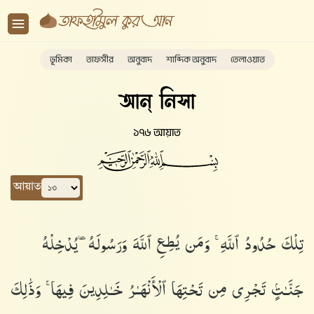
ভূমিকা
তাফসীর
অনুবাদ
শাব্দিক অনুবাদ
তেলাওয়াত
আন্ নিসা
১৭৬ আয়াত
আয়াত
تِلْكَ حُدُودُ ٱللَّهِ ۚ وَمَن يُطِعِ ٱللَّهَ وَرَسُولَهُۥ يُدْخِلْهُ
جَنَّـٰتٍۢ تَجْرِى مِن تَحْتِهَا ٱلْأَنْهَـٰرُ خَـٰلِدِينَ فِيهَا ۚ وَذَٰلِكَ