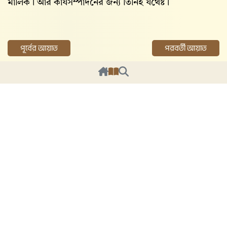
মালিক। আর কার্যসম্পাদনের জন্য তিনিই যথেষ্ট।
পূর্বের আয়াত
পরবর্তী আয়াত