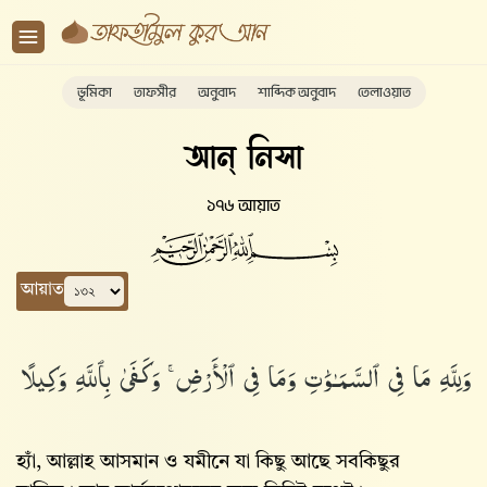
ভূমিকা
তাফসীর
অনুবাদ
শাব্দিক অনুবাদ
তেলাওয়াত
আন্ নিসা
১৭৬ আয়াত
আয়াত
وَلِلَّهِ مَا فِى ٱلسَّمَـٰوَٰتِ وَمَا فِى ٱلْأَرْضِ ۚ وَكَفَىٰ بِٱللَّهِ وَكِيلًا
হ্যাঁ, আল্লাহ‌ আসমান ও যমীনে যা কিছু আছে সবকিছুর