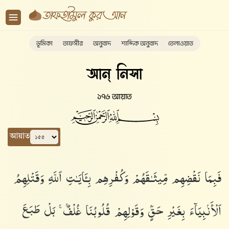
ভূমিকা
তাফসীর
অনুবাদ
শাব্দিক অনুবাদ
তেলাওয়াত
আন্ নিসা
১৭৬ আয়াত
আয়াত
فَبِمَا نَقْضِهِم مِّيثَـٰقَهُمْ وَكُفْرِهِم بِـَٔايَـٰتِ ٱللَّهِ وَقَتْلِهِمُ
ٱلْأَنۢبِيَآءَ بِغَيْرِ حَقٍّۢ وَقَوْلِهِمْ قُلُوبُنَا غُلْفٌۢ ۚ بَلْ طَبَعَ