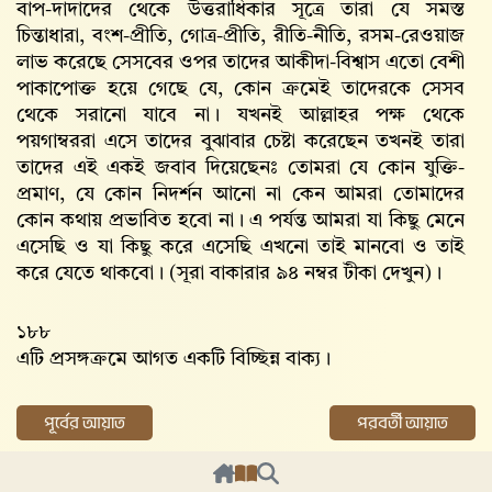
বাপ-দাদাদের থেকে উত্তরাধিকার সূত্রে তারা যে সমস্ত
চিন্তাধারা, বংশ-প্রীতি, গোত্র-প্রীতি, রীতি-নীতি, রসম-রেওয়াজ
লাভ করেছে সেসবের ওপর তাদের আকীদা-বিশ্বাস এতো বেশী
পাকাপোক্ত হয়ে গেছে যে, কোন ক্রমেই তাদেরকে সেসব
থেকে সরানো যাবে না। যখনই আল্লাহর পক্ষ থেকে
পয়গাম্বররা এসে তাদের বুঝাবার চেষ্টা করেছেন তখনই তারা
তাদের এই একই জবাব দিয়েছেনঃ তোমরা যে কোন যুক্তি-
প্রমাণ, যে কোন নিদর্শন আনো না কেন আমরা তোমাদের
কোন কথায় প্রভাবিত হবো না। এ পর্যন্ত আমরা যা কিছু মেনে
এসেছি ও যা কিছু করে এসেছি এখনো তাই মানবো ও তাই
করে যেতে থাকবো। (সূরা বাকারার ৯৪ নম্বর টীকা দেখুন)।
১৮৮
এটি প্রসঙ্গক্রমে আগত একটি বিচ্ছিন্ন বাক্য।
পূর্বের আয়াত
পরবর্তী আয়াত