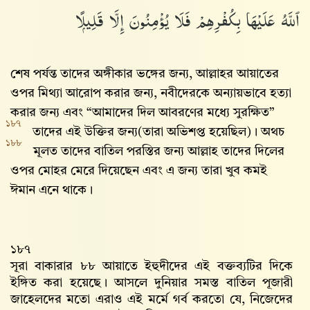
ٱللَّهُ عَلَيْهَا بِكُفْرِهِمْ فَلَا يُؤْمِنُونَ إِلَّا قَلِيلًۭا
শেষ পর্যন্ত তাদের অঙ্গীকার ভঙ্গের জন্য, আল্লাহর আয়াতের
ওপর মিথ্যা আরোপ করার জন্য, নবীদেরকে অন্যায়ভাবে হত্যা
করার জন্য এবং “আমাদের দিল আবরণের মধ্যে সুরক্ষিত”
১৮৭
তাদের এই উক্তির জন্য(তারা অভিশপ্ত হয়েছিল) । অথচ
১৮৮
মূলত তাদের বাতিল পরস্তির জন্য আল্লাহ‌ তাদের দিলের
ওপর মোহর মেরে দিয়েছেন এবং এ জন্য তারা খুব কমই
ঈমান এনে থাকে।
১৮৭
সূরা বাকারার ৮৮ আয়াতে ইহুদীদের এই বক্তব্যটির দিকে
ইঙ্গিত করা হয়েছে। আসলে দুনিয়ার সমস্ত বাতিল পূজারী
জাহেলদের মতো এরাও এই মর্মে গর্ব করতো যে, নিজেদের