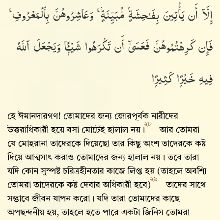
إِلَّآ أَن يَأْتِينَ بِفَـٰحِشَةٍۢ مُّبَيِّنَةٍۢ ۚ وَعَاشِرُوهُنَّ بِٱلْمَعْرُوفِ ۚ
فَإِن كَرِهْتُمُوهُنَّ فَعَسَىٰٓ أَن تَكْرَهُوا۟ شَيْـًۭٔا وَيَجْعَلَ ٱللَّهُ
فِيهِ خَيْرًۭا كَثِيرًۭا
হে ঈমানদারগণ! তোমাদের জন্য জোরপূর্বক নারীদের
২৮
উত্তরাধিকারী হয়ে বসা মোটেই হালাল নয়।
আর তোমরা
যে মোহরানা তাদেরকে দিয়েছো তার কিছু অংশ তাদেরকে কষ্ট
দিয়ে আত্মসাৎ করাও তোমাদের জন্য হালাল নয়। তবে তারা
যদি কোন সুস্পষ্ট চরিত্রহীনতার কাজে লিপ্ত হয় (তাহলে অবশ্যি
২৯
তোমরা তাদেরকে কষ্ট দেবার অধিকারী হবে)
তাদের সাথে
সদ্ভাবে জীবন যাপন করো। যদি তারা তোমাদের কাছে
অপছন্দনীয় হয়, তাহলে হতে পারে একটা জিনিস তোমরা