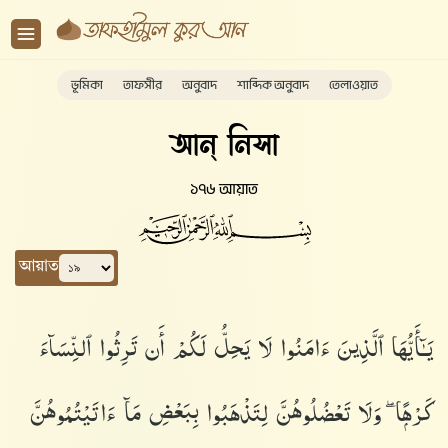
ভূমিকা
তাফসীর
অনুবাদ
শাব্দিক অনুবাদ
তেলাওয়াত
আন্ নিসা
১৭৬ আয়াত
আয়াত
يَـٰٓأَيُّهَا ٱلَّذِينَ ءَامَنُوا۟ لَا يَحِلُّ لَكُمْ أَن تَرِثُوا۟ ٱلنِّسَآءَ
كَرْهًۭا ۖ وَلَا تَعْضُلُوهُنَّ لِتَذْهَبُوا۟ بِبَعْضِ مَآ ءَاتَيْتُمُوهُنَّ