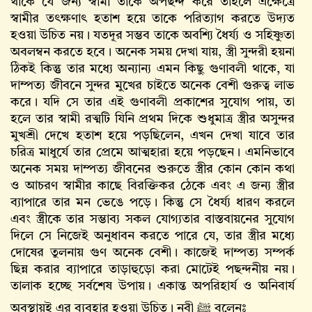
থাকে যে জন্য স্বামী তাকে অপছন্দ করে তাহলে এক্ষেত্রে
স্বামীর তৎক্ষণাৎ হতাশ হয়ে তাকে পরিত্যাগ করতে উদ্যত
হওয়া উচিত নয়। যতদূর সম্ভব তাকে অবশ্যি ধৈর্য্য ও সহিষ্ণুতা
অবলম্বন করতে হবে। অনেক সময় দেখা যায়, স্ত্রী সুন্দরী হয়না
ঠিকই কিন্তু তার মধ্যে অন্যান্য এমন কিছু গুণাবলী থাকে, যা
দাম্পত্য জীবনে সুন্দর মুখের চাইতে অনেক বেশী গুরুত্ব লাভ
করে। যদি সে তার এই গুণাবলী প্রকাশের সুযোগ পায়, তা
হলে তার স্বামী রত্মটি যিনি প্রথম দিকে শুধুমাত্র স্ত্রীর অসুন্দর
মুখশ্রী দেখে হতাশ হয়ে পড়ছিলেন, এখন দেখা যাবে তার
চরিত্র মাধুর্যে তার প্রেমে আত্মহারা হয়ে পড়ছেন। এমনিভাবে
অনেক সময় দাম্পত্য জীবনের শুরুতে স্ত্রীর কোন কোন কথা
ও আচরণ স্বামীর কাছে বিরক্তিকর ঠেকে এবং এ জন্য স্ত্রীর
ব্যাপারে তার মন ভেঙে পড়ে। কিন্তু সে ধৈর্য্য ধারণ করলে
এবং স্ত্রীকে তার সম্ভাব্য সকল যোগ্যতার বাস্তবায়নের সুযোগ
দিলে সে নিজেই অনুধাবন করতে পারে যে, তার স্ত্রীর মধ্যে
দোষের তুলনায় গুণ অনেক বেশী। কাজেই দাম্পত্য সম্পর্ক
ছিন্ন করার ব্যাপারে তাড়াহুড়ো করা মোটেই পছন্দনীয় নয়।
তালাক হচ্ছে সর্বশেষ উপায়। একান্ত অপরিহার্য ও অনিবার্য
অবস্থায়ই এর ব্যবহার হওয়া উচিত। নবী ﷺ বলেনঃ