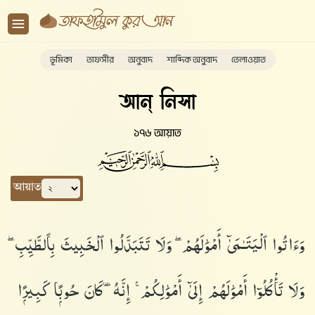
ভূমিকা
তাফসীর
অনুবাদ
শাব্দিক অনুবাদ
তেলাওয়াত
আন্ নিসা
১৭৬ আয়াত
আয়াত
وَءَاتُوا۟ ٱلْيَتَـٰمَىٰٓ أَمْوَٰلَهُمْ ۖ وَلَا تَتَبَدَّلُوا۟ ٱلْخَبِيثَ بِٱلطَّيِّبِ ۖ
وَلَا تَأْكُلُوٓا۟ أَمْوَٰلَهُمْ إِلَىٰٓ أَمْوَٰلِكُمْ ۚ إِنَّهُۥ كَانَ حُوبًۭا كَبِيرًۭا