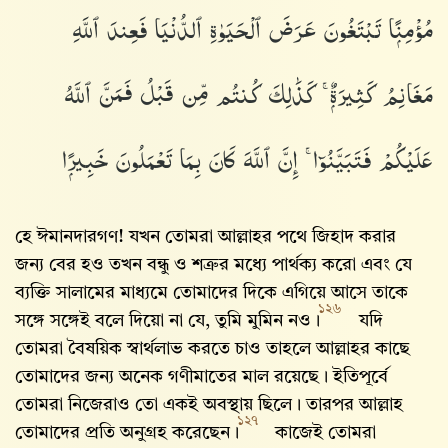
مُؤْمِنًۭا تَبْتَغُونَ عَرَضَ ٱلْحَيَوٰةِ ٱلدُّنْيَا فَعِندَ ٱللَّهِ
مَغَانِمُ كَثِيرَةٌۭ ۚ كَذَٰلِكَ كُنتُم مِّن قَبْلُ فَمَنَّ ٱللَّهُ
عَلَيْكُمْ فَتَبَيَّنُوٓا۟ ۚ إِنَّ ٱللَّهَ كَانَ بِمَا تَعْمَلُونَ خَبِيرًۭا
হে ঈমানদারগণ! যখন তোমরা আল্লাহর পথে জিহাদ করার
জন্য বের হও তখন বন্ধু ও শত্রুর মধ্যে পার্থক্য করো এবং যে
ব্যক্তি সালামের মাধ্যমে তোমাদের দিকে এগিয়ে আসে তাকে
১২৬
সঙ্গে সঙ্গেই বলে দিয়ো না যে, তুমি মুমিন নও।
যদি
তোমরা বৈষয়িক স্বার্থলাভ করতে চাও তাহলে আল্লাহর কাছে
তোমাদের জন্য অনেক গণীমাতের মাল রয়েছে। ইতিপূর্বে
তোমরা নিজেরাও তো একই অবস্থায় ছিলে। তারপর আল্লাহ‌
১২৭
তোমাদের প্রতি অনুগ্রহ করেছেন।
কাজেই তোমরা