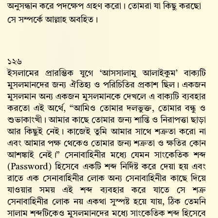
অনুসন্ধান করে পদক্ষেপ গ্রহণ করো। তোমরা যা কিছু করছো
সে সম্পর্কে আল্লাহ‌ অবহিত।
১২৬
ইসলামের প্রারম্ভিক যুগে ‘আসসালামু আলাইকুম’ বাক্যটি
মুসলমানদের জন্য ঐতিহ্য ও পরিচিতির প্রকাশ ছিল। একজন
মুসলমান অন্য একজন মুসলমানকে দেখলে এ বাক্যটি ব্যবহার
করতো এই অর্থে, “আমিও তোমার দলভুক্ত, তোমার বন্ধু ও
শুভাকাংখী। আমার কাছে তোমার জন্য শান্তি ও নিরাপত্তা ছাড়া
আর কিছুই নেই। কাজেই তুমি আমার সাথে শত্রুতা করো না
এবং আমার পক্ষ থেকেও তোমার জন্য শত্রুতা ও ক্ষতির কোন
আশঙ্কাই নেই।” সেনাবাহিনীর মধ্যে যেমন সাংকেতিক শব্দ
(Password) হিসেবে একটি শব্দ নির্দিষ্ট করে দেয়া হয় এবং
রাতে এক সেনাবাহিনীর লোক অন্য সেনাবাহিনীর কাছে দিয়ে
যাওয়ার সময় এই শব্দ ব্যবহার করে যাতে সে শত্রু
সেনাবাহিনীর লোক নয় একথা সুস্পষ্ট হয়ে যায়, ঠিক তেমনি
সালাম শব্দটিকেও মুসলমানদের মধ্যে সাংকেতিক শব্দ হিসেবে