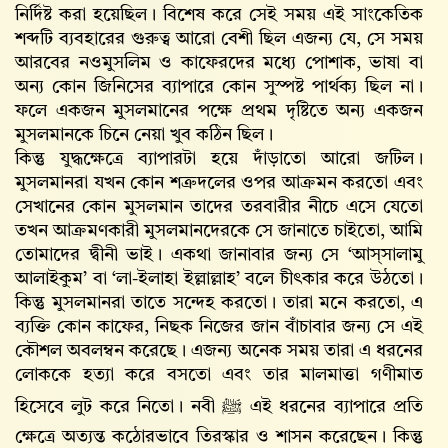
নির্দিষ্ট করা হয়েছিল। বিশেষ করে সেই সময় এই সাংকেতিক
শব্দটি ব্যবহারের গুরুত্ব আরো বেশী ছিল এজন্য যে, সে সময়
আরবের নওমুসলিম ও কাফেরদের মধ্যে পোশাক, ভাষা বা
অন্য কোন জিনিসের ব্যাপারে কোন সুস্পষ্ট পার্থক্য ছিল না।
ফলে একজন মুসলমানের পক্ষে প্রথম দৃষ্টিতে অন্য একজন
মুসলমানকে চিনে নেয়া খুব কঠিন ছিল।
কিন্তু যুদ্ধক্ষেত্রে ব্যাপারটা হয়ে দাঁড়াতো আরো জটিল।
মুসলমানরা যখন কোন শত্রুদলের ওপর আক্রমন করতো এবং
সেখানের কোন মুসলমান তাদের তরবারীর নীচে এসে যেতো
তখন আক্রমণকারী মুসলমানদেরকে সে জানাতে চাইতো, আমি
তোমাদের দ্বীনী ভাই। একথা জানাবার জন্য সে ‘আস্‌সালামু
আলাইকুম’ বা ‘লা-ইলাহা ইল্লাল্লাহ’ বলে চীৎকার করে উঠতো।
কিন্তু মুসলমানরা তাতে সন্দেহ করতো। তারা মনে করতো, এ
ব্যক্তি কোন কাফের, নিছক নিজের জান বাঁচাবার জন্য সে এই
কৌশল অবলম্বন করেছে। এজন্য অনেক সময় তারা এ ধরনের
লোককে হত্যা করে বসতো এবং তার মালমাত্তা গণীমাত
হিসেবে লুট করে নিতো। নবী ﷺ এই ধরনের ব্যাপারে প্রতি
ক্ষেত্রে অত্যন্ত কঠোরভাবে তিরস্কার ও শাসন করেছেন। কিন্তু