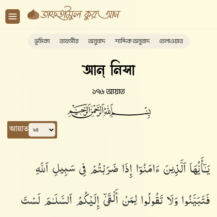
ভূমিকা
তাফসীর
অনুবাদ
শাব্দিক অনুবাদ
তেলাওয়াত
আন্ নিসা
১৭৬ আয়াত
আয়াত
يَـٰٓأَيُّهَا ٱلَّذِينَ ءَامَنُوٓا۟ إِذَا ضَرَبْتُمْ فِى سَبِيلِ ٱللَّهِ
فَتَبَيَّنُوا۟ وَلَا تَقُولُوا۟ لِمَنْ أَلْقَىٰٓ إِلَيْكُمُ ٱلسَّلَـٰمَ لَسْتَ