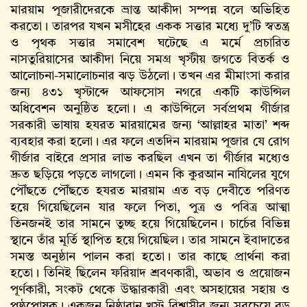
মারয়াম পূজারীদেরকে ভ্রান্ত আকীদা সম্পন্ন বলে অভিহিত
করতো। তারপর যখন মসীহের একক সত্তার মধ্যে দু’টি স্বতন্ত্র
ও পৃথক সত্তার সমাবেশ ঘটেছে এ মর্মে প্রচারিত
নাসতুরিয়াসের আকীদা নিয়ে সমগ্র খৃস্টীয় জগতে বিতর্ক ও
আলোচনা-সমালোচনার ঝড় উঠলো। তখন এর মীমাংসা করার
জন্য ৪৩১ খৃস্টাব্দে আফসোস নগরে একটি কাউন্সিল
অধিবেশন অনুষ্ঠিত হলো। এ কাউন্সিলে সর্বপ্রথম গীর্জার
সরকারী ভাষায় হযরত মারয়ামের জন্য ‘আল্লাহর মাতা’ শব্দ
ব্যবহার করা হলো। এর ফলে এতদিন মারয়াম পূজার যে রোগ
গীর্জার বাইরে প্রসার লাভ করছিল এখন তা গীর্জার মধ্যেও
দ্রুত ছড়িয়ে পড়তে লাগলো। এমন কি কুরআন নাযিলের যুগে
পৌঁছতে পৌঁছতে হযরত মারয়াম এত বড় দেবীতে পরিণত
হয়ে গিয়েছিলেন যার ফলে পিতা, পুত্র ও পবিত্র আত্মা
তিনজনই তার সামনে তুচ্ছ হয়ে গিয়েছিলেন। চার্চের বিভিন্ন
স্থানে তাঁর মূর্তি স্থাপিত হয়ে গিয়েছিল। তার সামনে ইবাদাতের
সমস্ত অনুষ্ঠান পালন করা হতো। তার কাছে প্রার্থনা করা
হতো। তিনিই ছিলেন ফরিয়াদ শ্রবণকারী, অভাব ও প্রয়োজন
পূর্ণকারী, সংকট থেকে উদ্ধারকারী এবং অসহায়ের সহায় ও
পৃষ্ঠপোষক। একজন নিষ্ঠাবান খৃস্ট বিশ্বাসীর জন্য সবচেয়ে বড়