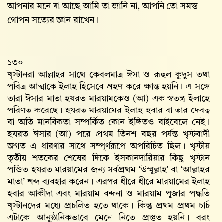
আপনার মনে যা আছে আমি তা জানি না, আপনি তো সমস্ত
গোপন সত্যের জ্ঞান রাখেন।
১৩০
খৃস্টানরা আল্লাহর সাথে কেবলমাত্র ঈসা ও রূহুল কুদুস তথা
পবিত্র আত্মাকে ইলাহ হিসেবে গ্রহণ করে ক্ষান্ত হয়নি। এ সঙ্গে
তারা ঈসার মাতা হযরত মারয়ামকেও (আ) এক স্বতন্ত্র ইলাহে
পরিণত করেছে। হযরত মারয়ামের ইলাহ হবার বা তার দেবত্ব
বা অতি মানবিকতা সম্পর্কিত কোন ইঙ্গিতও বাইবেলে নেই।
হযরত ঈসার (আ) পরে প্রথম তিনশ বছর পর্যন্ত খৃস্টবাদী
জগত এ ধারণার সাথে সম্পূর্ণরূপে অপরিচিত ছিল। খৃস্টীয়
তৃতীয় শতকের শেষের দিকে ইসকানদারিয়ার কিছু খৃস্টান
পণ্ডিত হযরত মারয়ামের জন্য সর্বপ্রথম ‘উম্মুল্লাহ’ বা ‘আল্লাহর
মাতা’ শব্দ ব্যবহার করেন। এরপর ধীরে ধীরে মারয়ামের ইলাহ
হবার আকীদা এবং মারয়াম বন্দনা ও মারয়াম পূজার পদ্ধতি
খৃস্টানদের মধ্যে প্রচলিত হতে থাকে। কিন্তু প্রথম প্রথম চার্চ
এটাকে আনুষ্ঠানিকভাবে মেনে নিতে প্রস্তুত হয়নি। বরং