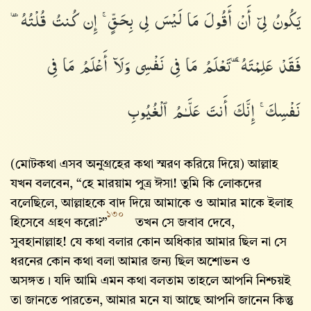
يَكُونُ لِىٓ أَنْ أَقُولَ مَا لَيْسَ لِى بِحَقٍّ ۚ إِن كُنتُ قُلْتُهُۥ
فَقَدْ عَلِمْتَهُۥ ۚ تَعْلَمُ مَا فِى نَفْسِى وَلَآ أَعْلَمُ مَا فِى
نَفْسِكَ ۚ إِنَّكَ أَنتَ عَلَّـٰمُ ٱلْغُيُوبِ
(মোটকথা এসব অনুগ্রহের কথা স্মরণ করিয়ে দিয়ে) আল্লাহ
যখন বলবেন, “হে মারয়াম পুত্র ঈসা! তুমি কি লোকদের
বলেছিলে, আল্লাহকে বাদ দিয়ে আমাকে ও আমার মাকে ইলাহ
১৩০
হিসেবে গ্রহণ করো?”
তখন সে জবাব দেবে,
সুবহানাল্লাহ! যে কথা বলার কোন অধিকার আমার ছিল না সে
ধরনের কোন কথা বলা আমার জন্য ছিল অশোভন ও
অসঙ্গত। যদি আমি এমন কথা বলতাম তাহলে আপনি নিশ্চয়ই
তা জানতে পারতেন, আমার মনে যা আছে আপনি জানেন কিন্তু