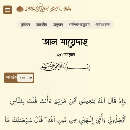
ভূমিকা
তাফসীর
অনুবাদ
শাব্দিক অনুবাদ
তেলাওয়াত
আল মায়েদাহ
১২০ আয়াত
আয়াত
وَإِذْ قَالَ ٱللَّهُ يَـٰعِيسَى ٱبْنَ مَرْيَمَ ءَأَنتَ قُلْتَ لِلنَّاسِ
ٱتَّخِذُونِى وَأُمِّىَ إِلَـٰهَيْنِ مِن دُونِ ٱللَّهِ ۖ قَالَ سُبْحَـٰنَكَ مَا