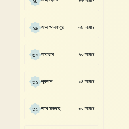
আল কাসাস
৮৮ আয়াত
২৮
আল আনকাবূত
৬৯ আয়াত
২৯
আর রূম
৬০ আয়াত
৩০
লুকমান
৩৪ আয়াত
৩১
আস সাজদাহ
৩০ আয়াত
৩২