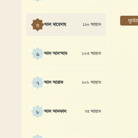
পূর্ব
আল মায়েদাহ
১২০ আয়াত
৫
আল আন'আম
১৬৫ আয়াত
৬
আল আরাফ
২০৬ আয়াত
৭
আল আনফাল
৭৫ আয়াত
৮