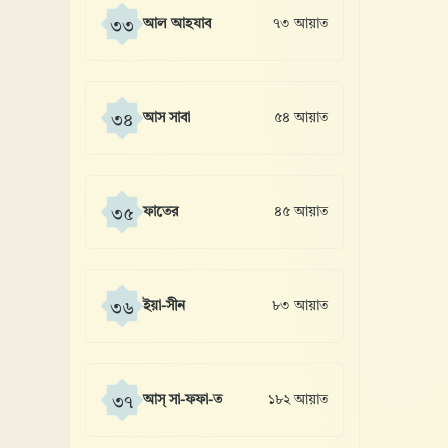
আল আহযাব
৭৩ আয়াত
৩৩
আস সাবা
৫৪ আয়াত
৩৪
ফাতের
৪৫ আয়াত
৩৫
ইয়া-সীন
৮৩ আয়াত
৩৬
আস্ সা-ফফা-ত
১৮২ আয়াত
৩৭