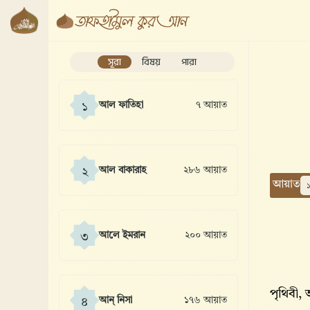
সূরা
বিষয়
পারা
আল ফাতিহা
৭ আয়াত
১
আল বাকারাহ
২৮৬ আয়াত
২
আয়াত
আলে ইমরান
২০০ আয়াত
৩
পৃথিবী,
আন্ নিসা
১৭৬ আয়াত
৪