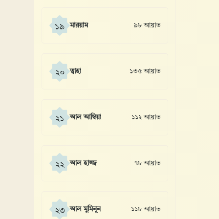
মারয়াম
৯৮ আয়াত
১৯
ত্বাহা
১৩৫ আয়াত
২০
আল আম্বিয়া
১১২ আয়াত
২১
আল হাজ্জ
৭৮ আয়াত
২২
আল মুমিনূন
১১৮ আয়াত
২৩