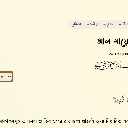
ভূমিকা
তাফসীর
অনুবাদ
শাব্দি
আল মায়ে
১২০ আয়াত
 قَدِيرٌۢ
 আকাশসমূহ ও সমগ্র জাতির ওপর রাজত্ব আল্লাহরই জন্য নির্ধারিত এ