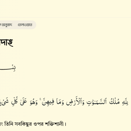
ক অনুবাদ
তেলাওয়াত
দাহ
لِلَّهِ مُلْكُ ٱلسَّمَـٰوَٰتِ وَٱلْأَرْضِ وَمَا فِيهِنَّ ۚ وَهُوَ عَلَىٰ كُلِّ شَىْءٍۢ
বং তিনি সবকিছুর ওপর শক্তিশালী।