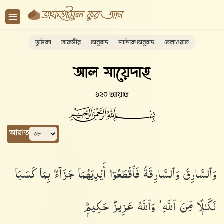
ভূমিকা
তাফসীর
অনুবাদ
শাব্দিক অনুবাদ
তেলাওয়াত
আল মায়েদাহ
১২০ আয়াত
আয়াত
وَٱلسَّارِقُ وَٱلسَّارِقَةُ فَٱقْطَعُوٓا۟ أَيْدِيَهُمَا جَزَآءًۢ بِمَا كَسَبَا
نَكَـٰلًۭا مِّنَ ٱللَّهِ ۗ وَٱللَّهُ عَزِيزٌ حَكِيمٌۭ