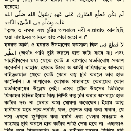
আয়েশা (রা.) একটি হাদীস বর্ণনা করেছেন। তাতে বলা
হয়েছেঃ
لَم يَكُن قَطْعِ السَّارِقِ عَلى عَهدِ رَسُولُ الله صَلَّى الله
عَلَيه وسَلَّم فِى الشَّىْءِ التَّافِهِ
“তুচ্ছ ও নগণ্য বস্তু চুরির অপরাধে নবী সাল্লাল্লাহু আলাইহি
ওয়া সাল্লামের আমলে হাত কাটা হতো না।”
হযরত আলী ও হযরত উসমানের ফয়সালা ছিল
لاَ قَطْعَ فِى
الطَّير
(অর্থাৎ পাখি চুরি করলে হাত কাটা যাবে না) এবং
সাহাবীগণের মধ্য থেকে কেউ এ ব্যাপারে মতবিরোধ প্রকাশ
করেননি। তাছাড়া হযরত উমর ও আলী রাদ্বিয়াল্লাহু আনহুমা
বাইতুলমাল থেকে কেউ কোন বস্তু চুরি করলে তার হাত
কাটেননি। এ বাপারেও কোথাও সাহাবায়ে কেরামের কোন
মতবিরোধের উল্লেখ নেই। এসব মৌল উৎসের ভিত্তিতে
ফিকাহর বিভিন্ন ইমাম কিছু নির্দিষ্ট বস্তু চুরি করার অপরাধে হাত
কাটার দণ্ড না দেবার কথা ঘোষণা করেছেন। ইমাম আবু
হানীফার মতে শাক-শবজি, ফল, গোশত রান্না করা খাবার, যে
শস্য এখনো স্তূপীকৃত করা হয়নি এবং খেলার সরঞ্জাম ও
বাদ্যযন্ত্র চুরি করলে হাত কাটার শাস্তি দেয়া হবে না। এছাড়াও