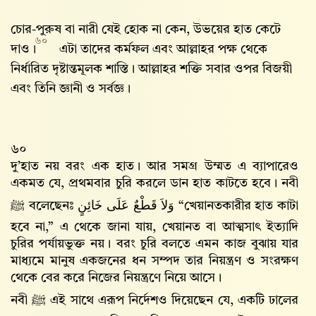
চোর-পুরুষ বা নারী যেই হোক না কেন, উভয়ের হাত কেটে
৬০
দাও।
এটা তাদের কর্মফল এবং আল্লাহর পক্ষ থেকে
নির্ধারিত দৃষ্টান্তমূলক শাস্তি। আল্লাহর শক্তি সবার ওপর বিজয়ী
এবং তিনি জ্ঞানী ও সর্বজ্ঞ।
৬০
দু’হাত নয় বরং এক হাত। আর সমগ্র উম্মত এ ব্যাপারেও
একমত যে, প্রথমবার চুরি করলে ডান হাত কাটতে হবে। নবী
ﷺ বলেছেনঃ
وَلاَ قَطْعٌ عَلَى خَائِنٍ
“খেয়ানতকারীর হাত কাটা
হবে না,” এ থেকে জানা যায়, খেয়ানত বা আত্মসাৎ ইত্যাদি
চুরির পর্যায়ভুক্ত নয়। বরং চুরি বলতে এমন কাজ বুঝায় যার
মাধ্যমে মানুষ একজনের ধন সম্পদ তার নিয়ন্ত্রণ ও সংরক্ষণ
থেকে বের করে নিজের নিয়ন্ত্রণে নিয়ে আসে।
নবী ﷺ এই সাথে এরূপ নির্দেশও দিয়েছেন যে, একটি ঢালের