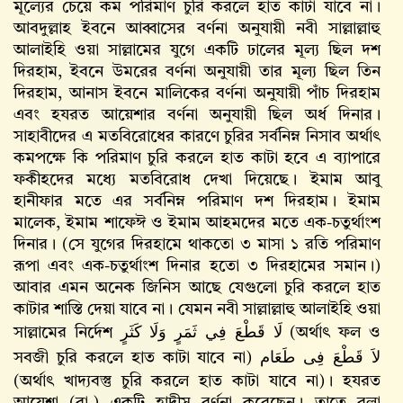
মূল্যের চেয়ে কম পরিমাণ চুরি করলে হাত কাটা যাবে না।
আবদুল্লাহ ইবনে আব্বাসের বর্ণনা অনুযায়ী নবী সাল্লাল্লাহু
আলাইহি ওয়া সাল্লামের যুগে একটি ঢালের মূল্য ছিল দশ
দিরহাম, ইবনে উমরের বর্ণনা অনুযায়ী তার মূল্য ছিল তিন
দিরহাম, আনাস ইবনে মালিকের বর্ণনা অনুযায়ী পাঁচ দিরহাম
এবং হযরত আয়েশার বর্ণনা অনুযায়ী ছিল অর্ধ দিনার।
সাহাবীদের এ মতবিরোধের কারণে চুরির সর্বনিম্ন নিসাব অর্থাৎ
কমপক্ষে কি পরিমাণ চুরি করলে হাত কাটা হবে এ ব্যাপারে
ফকীহদের মধ্যে মতবিরোধ দেখা দিয়েছে। ইমাম আবু
হানীফার মতে এর সর্বনিম্ন পরিমাণ দশ দিরহাম। ইমাম
মালেক, ইমাম শাফেঈ ও ইমাম আহমদের মতে এক-চতুর্থাংশ
দিনার। (সে যুগের দিরহামে থাকতো ৩ মাসা ১ রতি পরিমাণ
রূপা এবং এক-চতুর্থাংশ দিনার হতো ৩ দিরহামের সমান।)
আবার এমন অনেক জিনিস আছে যেগুলো চুরি করলে হাত
কাটার শাস্তি দেয়া যাবে না। যেমন নবী সাল্লাল্লাহু আলাইহি ওয়া
সাল্লামের নির্দেশ
لَا قَطْعَ فِي ثَمَرٍ وَلَا كَثَرٍ
(অর্থাৎ ফল ও
সবজী চুরি করলে হাত কাটা যাবে না)
لاَ قَطْعَ فِى طَعَام
(অর্থাৎ খাদ্যবস্তু চুরি করলে হাত কাটা যাবে না)। হযরত