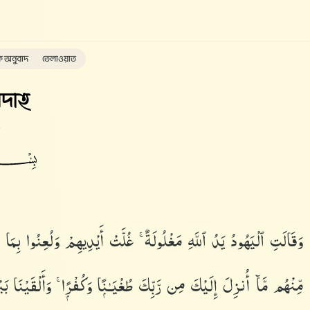
ক অনুবাদ
তেলাওয়াত
দাহ
وَقَالَتِ ٱلْيَهُودُ يَدُ ٱللَّهِ مَغْلُولَةٌ ۚ غُلَّتْ أَيْدِيهِمْ وَلُعِنُوا۟ بِمَ
مِّنْهُم مَّآ أُنزِلَ إِلَيْكَ مِن رَّبِّكَ طُغْيَـٰنًۭا وَكُفْرًۭا ۚ وَأَلْقَيْنَا بَيْنَه