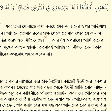
لِّلْحَرْبِ أَطْفَأَهَا ٱللَّهُ ۚ وَيَسْعَوْنَ فِى ٱلْأَرْضِ فَسَادًۭا ۚ وَٱللَّهُ 
৩
এবং তারা যে বাজে কথা বলছে সেজন্য তাদের ওপর অভিশাপ
 যান। আসলে তোমার রবের পক্ষ থেকে তোমার ওপর যে কালাম
৯৫
দ্ধির কারণ হয়ে দাঁড়িয়েছে।
আর (এ অপরাধে) আমি তাদের
তারা যুদ্ধের আগুন জ্বালায় ততবারই আল্লাহ তা নিভিয়ে দেন। তারা
ষ্টিকারীদের কখনোই পছন্দ করেন না।
য়রাত করার ব্যাপারে তার হাত নিষ্ক্রীয়। কাজেই ইহুদীদের একথার
লাহ‌ কৃপণ। যেহেতু শত শত বছর থেকে ইহুদী জাতি ঘোর লাঞ্ছনা-
 নিছক পুরাতন কাহিনীতে পরিণত হয়েছিল এবং সে গৌরবের যুগ
 অব্যাহত জাতীয় দুর্যোগ ও দৈন্যদশার জন্য আক্ষেপ ও হাহুতাশ
ে গেছেন, তার ধনাগারের মুখ বন্ধ এবং আমাদের দেবার জন্য তাঁর