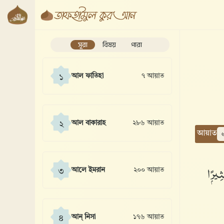
সূরা
বিষয়
পারা
আল ফাতিহা
৭ আয়াত
১
আল বাকারাহ
২৮৬ আয়াত
২
আয়াত
ِيرًۭا
আলে ইমরান
২০০ আয়াত
৩
আন্ নিসা
১৭৬ আয়াত
৪