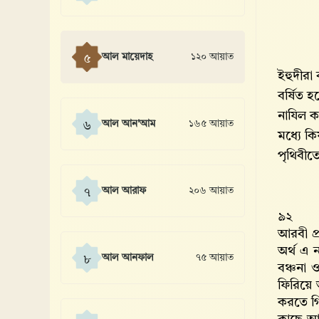
আল মায়েদাহ
১২০ আয়াত
৫
ইহুদীরা 
বর্ষিত 
নাযিল ক
আল আন'আম
১৬৫ আয়াত
৬
মধ্যে কি
পৃথিবীতে
আল আরাফ
২০৬ আয়াত
৭
৯২
আরবী প্
অর্থ এ 
আল আনফাল
৭৫ আয়াত
৮
বঞ্চনা 
ফিরিয়ে 
করতে গি