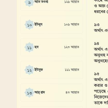
কাছে আপ
আত তওবা
১২৯ আয়াত
৯
ও অজ্ঞ 
ধরনের 
৯৩
ইউনুস
১০৯ আয়াত
১০
অর্থাৎ 
৯৪
হুদ
১২৩ আয়াত
১১
অর্থাৎ 
অনুগ্রহ
অনুগ্রহ
ইউসুফ
১১১ আয়াত
১২
৯৫
অর্থাৎ 
করার ও 
পড়েছে য
আর্ রাদ
৪৩ আয়াত
১৩
নিজেদের
তাকে দাব