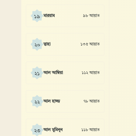
মারয়াম
৯৮ আয়াত
১৯
ত্বাহা
১৩৫ আয়াত
২০
আল আম্বিয়া
১১২ আয়াত
২১
আল হাজ্জ
৭৮ আয়াত
২২
আল মুমিনূন
১১৮ আয়াত
২৩