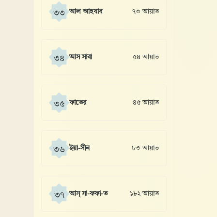
আল আহযাব
৭৩ আয়াত
৩৩
আস সাবা
৫৪ আয়াত
৩৪
ফাতের
৪৫ আয়াত
৩৫
ইয়া-সীন
৮৩ আয়াত
৩৬
আস্ সা-ফফা-ত
১৮২ আয়াত
৩৭