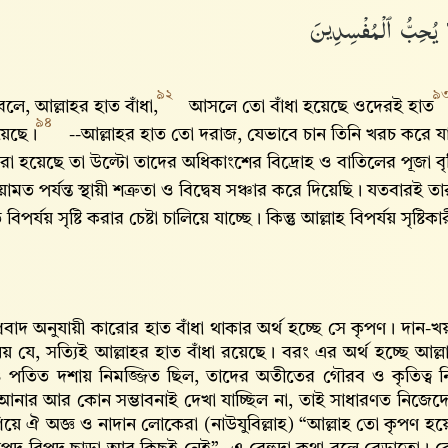
لَا يُحِبُّ ٱلْمُفْسِدِينَ
৯২
৯
বলে, আল্লাহর হাত বাঁধা,
আসলে তো বাঁধা হয়েছে ওদেরই হাত
৯৪
হয়েছে।
--আল্লাহর হাত তো দরাজ, যেভাবে চান তিনি খরচ করে
রা হয়েছে তা উল্টো তাদের অধিকাংশের বিদ্রোহ ও বাতিলের পূজা বৃ
য়ামত পর্যন্ত স্থায়ী শত্রুতা ও বিদ্বেষ সঞ্চার করে দিয়েছি। যতবারই 
 বিপর্যয় সৃষ্টি করার চেষ্টা চালিয়ে যাচ্ছে। কিন্তু আল্লাহ বিপর্যয় সৃ
রবাদ অনুযায়ী কারোর হাত বাঁধা থাকার অর্থ হচ্ছে সে কৃপণ। দান-খ
নয় যে, সত্যিই আল্লাহর হাত বাঁধা রয়েছে। বরং এর অর্থ হচ্ছে আল্
ও পতিত দশায় নিমজ্জিত ছিল, তাদের অতীতের গৌরব ও কৃতিত্ব
আনার আর কোন সম্ভাবনাই দেখা যাচ্ছিল না, তাই সাধারণত নিজেদের
য়ে ঐ অজ্ঞ ও নাদান লোকেরা (নাউযুবিল্লাহ) “আল্লাহ তো কৃপণ হয়