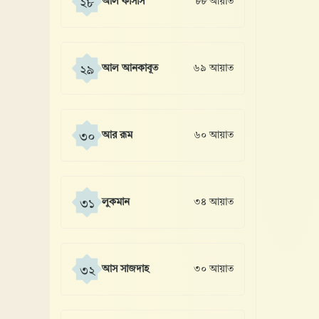
আল কাসাস
৮৮ আয়াত
২৮
আল আনকাবূত
৬৯ আয়াত
২৯
আর রূম
৬০ আয়াত
৩০
লুকমান
৩৪ আয়াত
৩১
আস সাজদাহ
৩০ আয়াত
৩২