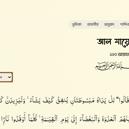
ভূমিকা
তাফসীর
অনুবাদ
শাব্দি
আল মায়ে
১২০ আয়াত
ا قَالُوا۟ ۘ بَلْ يَدَاهُ مَبْسُوطَتَانِ يُنفِقُ كَيْفَ يَشَآءُ ۚ وَلَيَزِيدَنَّ كَث
ُمُ ٱلْعَدَٰوَةَ وَٱلْبَغْضَآءَ إِلَىٰ يَوْمِ ٱلْقِيَـٰمَةِ ۚ كُلَّمَآ أَوْقَدُوا۟ نَارًۭا