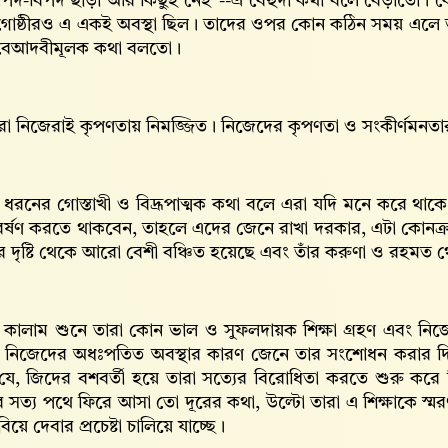
দ-বিপদ ছাড়া আর কিছুই নেই”--এ বেহুদা কথা বলে বেড়াতো। কেবল
গোষ্ঠীরও এ একই অবস্থা ছিল। তাদের ওপর কোন কঠিন সময় এলে তার
বেআদবীমূলক কথা বলতো।
এরা নিজেরাই কৃপণতায় নিমজ্জিত। নিজেদের কৃপণতা ও সংকীর্ণমনতার 
এ ধরনের গোস্তাখী ও বিদ্রূপাত্মক কথা বলে এরা যদি মনে করে থা
 বর্ষণ করতে থাকবেন, তাহলে এদের জেনে রাখা দরকার, এটা কোন
ের দৃষ্টি থেকে আরো বেশী বঞ্চিত হয়েছে এবং তাঁর করুণা ও রহমত
এ কালাম শুনে তারা কোন ভাল ও সুফলদায়ক শিক্ষা গ্রহণ এবং নিজেদে
নিজেদের অধঃপতিত অবস্থার কারণ জেনে তার সংশোধন করার দিক
ে, জিদের বশবর্তী হয়ে তারা সত্যের বিরোধিতা করতে শুরু করে দি
 সত্য পথে ফিরে আসা তো দূরের কথা, উল্টো তারা এ শিক্ষাকে স্
িয়ে দেবার প্রচেষ্টা চালিয়ে যাচ্ছে।