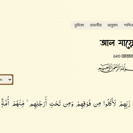
ভূমিকা
তাফসীর
অনুবাদ
শাব্দি
আল মায়ে
১২০ আয়াত
ن رَّبِّهِمْ لَأَكَلُوا۟ مِن فَوْقِهِمْ وَمِن تَحْتِ أَرْجُلِهِم ۚ مِّنْهُمْ أُمَّةٌۭ