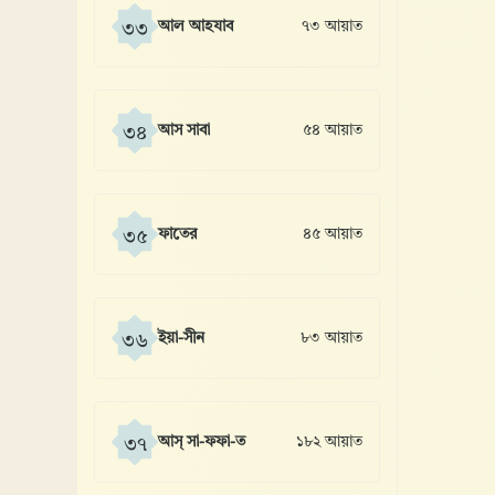
আল আহযাব
৭৩ আয়াত
৩৩
আস সাবা
৫৪ আয়াত
৩৪
ফাতের
৪৫ আয়াত
৩৫
ইয়া-সীন
৮৩ আয়াত
৩৬
আস্ সা-ফফা-ত
১৮২ আয়াত
৩৭