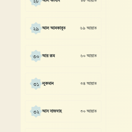
আল কাসাস
৮৮ আয়াত
২৮
আল আনকাবূত
৬৯ আয়াত
২৯
আর রূম
৬০ আয়াত
৩০
লুকমান
৩৪ আয়াত
৩১
আস সাজদাহ
৩০ আয়াত
৩২