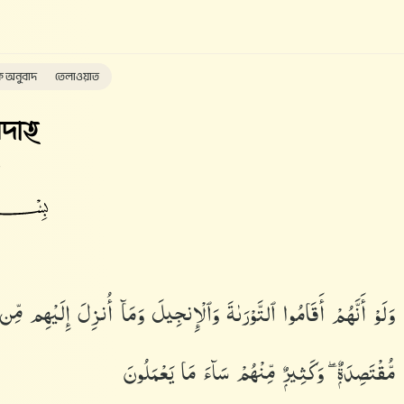
ক অনুবাদ
তেলাওয়াত
দাহ
وَلَوْ أَنَّهُمْ أَقَامُوا۟ ٱلتَّوْرَىٰةَ وَٱلْإِنجِيلَ وَمَآ أُنزِلَ إِلَيْهِم مِّ
مُّقْتَصِدَةٌۭ ۖ وَكَثِيرٌۭ مِّنْهُمْ سَآءَ مَا يَعْمَلُونَ