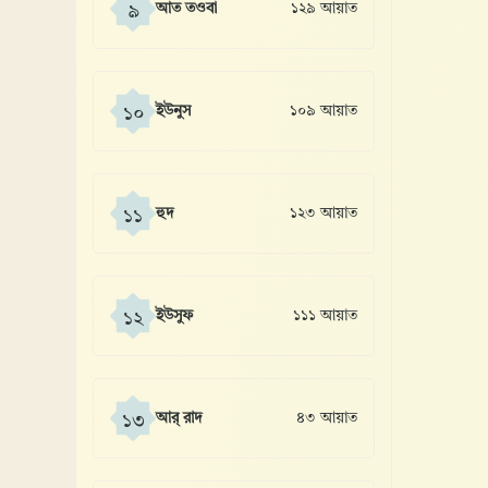
আত তওবা
১২৯ আয়াত
৯
ইউনুস
১০৯ আয়াত
১০
হুদ
১২৩ আয়াত
১১
ইউসুফ
১১১ আয়াত
১২
আর্ রাদ
৪৩ আয়াত
১৩