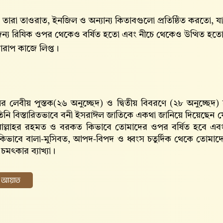
ি তারা তাওরাত, ইনজিল ও অন্যান্য কিতাবগুলো প্রতিষ্ঠিত করতো,
ন্য রিযিক ওপর থেকেও বর্ষিত হতো এবং নীচে থেকেও উত্থিত হত
খারাপ কাজে লিপ্ত।
র লেবীয় পুস্তক(২৬ অনুচ্ছেদ) ও দ্বিতীয় বিবরণে (২৮ অনুচ্ছে
িনি বিস্তারিতভাবে বনী ইসরাঈল জাতিকে একথা জানিয়ে দিয়েছেন যে
ল্লাহর রহমত ও বরকত কিভাবে তোমাদের ওপর বর্ষিত হবে এবং
িভাবে বালা-মুসিবত, আপদ-বিপদ ও ধ্বংস চতুর্দিক থেকে তোমাদ
 চমৎকার ব্যাখ্যা।
ের আয়াত