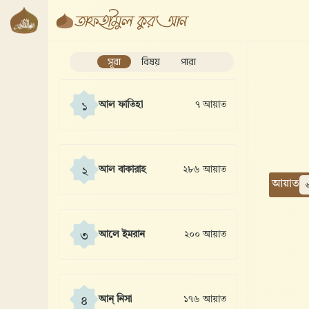
সূরা
বিষয়
পারা
আল ফাতিহা
৭ আয়াত
১
আল বাকারাহ
২৮৬ আয়াত
২
আয়াত
আলে ইমরান
২০০ আয়াত
৩
আন্ নিসা
১৭৬ আয়াত
৪