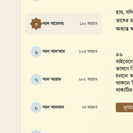
হায়, যদ
তাদের জ
আল মায়েদাহ
১২০ আয়াত
৫
অত্যন্ত 
আল আন'আম
১৬৫ আয়াত
৬
৯৬
বাইবেলে
ভাষণে ত
চললে আ
আল আরাফ
২০৬ আয়াত
৭
থাকলে ক
বাক্যটির
পূর্ব
আল আনফাল
৭৫ আয়াত
৮