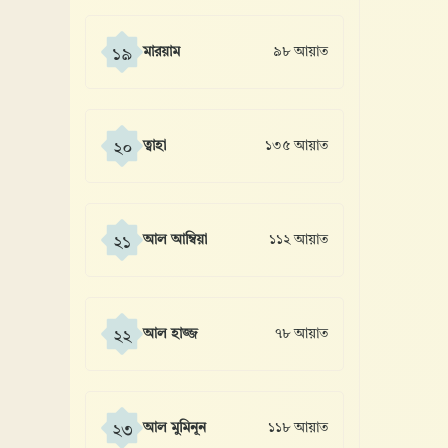
মারয়াম
৯৮ আয়াত
১৯
ত্বাহা
১৩৫ আয়াত
২০
আল আম্বিয়া
১১২ আয়াত
২১
আল হাজ্জ
৭৮ আয়াত
২২
আল মুমিনূন
১১৮ আয়াত
২৩