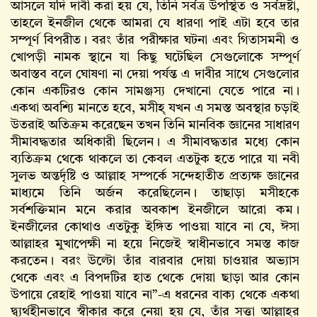
আসলে যদি দাবী করা হয় যে, তিনি সর্বত্র উপস্থিত ও সর্বদ্রষ্টা,
তাহলে ইনজীল থেকে আমরা যে ধারণা পাই এটা হবে তার
সম্পূর্ণ বিপরীত। বরং তাঁর পরীক্ষার ঘটনা এবং গিতাসমনী ও
খোপড়ী নামক স্থানে যা কিছু ঘটেছিল সেগুলোকে সম্পূর্ণ
অবাস্তব বলে ঘোষণা না দেয়া পর্যন্ত এ দাবীর সাথে সেগুলোর
কোন একটিরও কোন সামঞ্জস্য দেখানো যেতে পারে না।
একথা অবশ্যি মানতে হবে, মসীহ্ যখন এ সমস্ত অবস্থার চড়াই
উতরাই অতিক্রম করেছেন তখন তিনি মানবিক জ্ঞানের সাধারণ
সীমাবদ্ধতার অধিকারী ছিলেন। এ সীমাবদ্ধতার মধ্যে কোন
ব্যতিক্রম থেকে থাকলে তা কেবল এতটুক হতে পারে যা নবী
সুলভ অন্তর্দৃষ্টি ও আল্লাহ সম্পর্কে সন্দেহাতীত প্রত্যক্ষ জ্ঞানের
মাধ্যমে তিনি অর্জন করেছিলেন। তাছাড়া মসীহকে
সর্বশক্তিমান মনে করার অবকাশ ইনজীলে আরো কম।
ইনজীলের কোথাও এতটুকু ইঙ্গিত পাওয়া যাবে না যে, ঈসা
আল্লাহর মুখাপেক্ষী না হয়ে নিজেই স্বাধীনভাবে সমস্ত কাজ
করতেন। বরং উল্টো তাঁর বারবার দোয়া চাওয়ার অভ্যাস
থেকে এবং এ বিপদটির হাত থেকে দোয়া ছাড়া আর কোন
উপায়ে রেহাই পাওয়া যাবে না”-এ ধরনের বাক্য থেকে একথা
দ্ব্যর্থহীনভাবে স্বীকার করে নেয়া হয় যে, তাঁর সত্তা আল্লাহর