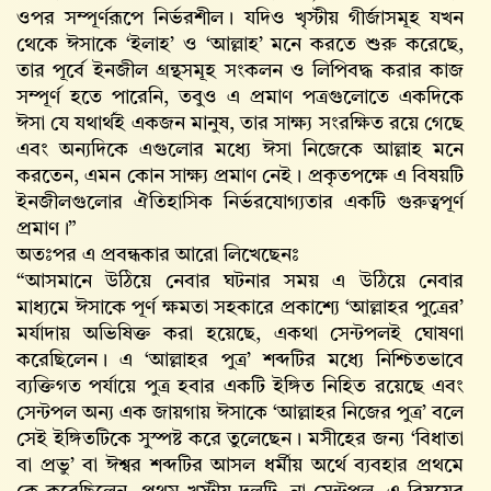
ওপর সম্পূর্ণরূপে নির্ভরশীল। যদিও খৃস্টীয় গীর্জাসমূহ যখন
থেকে ঈসাকে ‘ইলাহ’ ও ‘আল্লাহ’ মনে করতে শুরু করেছে,
তার পূর্বে ইনজীল গ্রন্থসমূহ সংকলন ও লিপিবদ্ধ করার কাজ
সম্পূর্ণ হতে পারেনি, তবুও এ প্রমাণ পত্রগুলোতে একদিকে
ঈসা যে যথার্থই একজন মানুষ, তার সাক্ষ্য সংরক্ষিত রয়ে গেছে
এবং অন্যদিকে এগুলোর মধ্যে ঈসা নিজেকে আল্লাহ মনে
করতেন, এমন কোন সাক্ষ্য প্রমাণ নেই। প্রকৃতপক্ষে এ বিষয়টি
ইনজীলগুলোর ঐতিহাসিক নির্ভরযোগ্যতার একটি গুরুত্বপূর্ণ
প্রমাণ।”
অতঃপর এ প্রবন্ধকার আরো লিখেছেনঃ
“আসমানে উঠিয়ে নেবার ঘটনার সময় এ উঠিয়ে নেবার
মাধ্যমে ঈসাকে পূর্ণ ক্ষমতা সহকারে প্রকাশ্যে ‘আল্লাহর পুত্রের’
মর্যাদায় অভিষিক্ত করা হয়েছে, একথা সেন্টপলই ঘোষণা
করেছিলেন। এ ‘আল্লাহর পুত্র’ শব্দটির মধ্যে নিশ্চিতভাবে
ব্যক্তিগত পর্যায়ে পুত্র হবার একটি ইঙ্গিত নিহিত রয়েছে এবং
সেন্টপল অন্য এক জায়গায় ঈসাকে ‘আল্লাহর নিজের পুত্র’ বলে
সেই ইঙ্গিতটিকে সুস্পষ্ট করে তুলেছেন। মসীহের জন্য ‘বিধাতা
বা প্রভু’ বা ঈশ্বর শব্দটির আসল ধর্মীয় অর্থে ব্যবহার প্রথমে