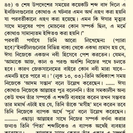
৪৫) ও শেষ উপদেশের সময়ের কয়েকটি শব্দ বাদ দিলে এ
ইনজিলগুলোর কোথাও এ ঘটনার এমন অর্থ গ্রহণ করা হয়নি
যা পরবর্তীকালে গ্রহণ করা হয়েছে। এমন কি ঈসার মৃত্যুর
সাথে মানুষের পাপ মোচনের কোন সম্পর্ক ছিল, এ মর্মে
কোথাও সামান্যতম ইঙ্গিতও করা হয়নি।”
পরবর্তী পর্যাযে তিনি আরো লিখেছেনঃ (প্যারা
হবে)“ইনজীলগুলোর বিভিন্ন বাক্য থেকে একথা প্রমাণ হয় যে,
ঈসা নিজেকে একজন নবী হিসেবে পেশ করতেন। যেমন,
‘আমাকে আজ, কাল ও পরশু অবশ্যি নিজের পথে চলতে
হবে। কারণ জেরুসালেমের বাইরে কোন নবী মারা যাবে--
এমনটি হতে পারে না। ’ (লুক ১৩, ৩৩)-তিনি অধিকাংশ সময়
নিজেকে ‘আদম সন্তান’ বলে উল্লেখ করেছেন। ...... ঈসা
কোথাও নিজেকে আল্লাহর পুত্র বলেননি। তাঁর সমকালীন অন্য
কেউ যখন তাঁর সম্পর্কে এ শব্দটি ব্যবহার করেন তখন সম্ভবত
তার মমার্থ এটাই হয় যে, তিনি তাঁকে ‘মসীহ’ মনে করেন তবে
তিনি নিজেকে ব্যাপক অর্থে ‘পুত্র’ বলে উল্লেখ করেছেন।
......... এছাড়া আল্লাহর সাথে নিজের সম্পর্ক বর্ণনা করার
জন্যও তিনি ‘পিতা’ শব্দটিকেও এ ব্যাপক অর্থেই ব্যবহার