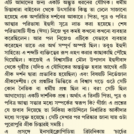
এটি আমাদের জন্য একটি অদ্ভুত ধরনের যৌগিক। ধর্মীয়
চিন্তাধারা বাইবেল থেকে উৎসারিত কিন্তু তা ঢেলে সাজানো
হয়েছে এক অপরিচিত দর্শনের আকারে। পিতা, পুত্র ও পবিত্র
আত্মার পরিভাষা ইহুদী সূত্রে লাভ করা হয়েছে। শেষ
পরিভাষাটি যীশু (ঈসা) নিজে খুব কমই কখনো কখনো ব্যবহার
করেছিলেন। আর পল নিজেও এটিকে যেভাবে ব্যবহার
করেছেন তাতে এর অর্থ সম্পূর্ণ অস্পষ্ট ছিল। তবুও ইহুদী
সাহিত্যে এ শব্দটি ব্যক্তিত্বের রূপ গ্রহণ করার কাছাকাছি পৌঁছে
গিয়েছিল। কাজেই এ বিশ্বাসটির মৌল উপাদান ইহুদীবাদ
থেকে গৃহীত (যদিও এ যৌগিকের অন্তর্ভুক্ত হবার আগেই এটি
গ্রীক দর্শন দ্বারা প্রভাবিত হয়েছিল) এবং বিষয়টি নির্ভেজাল
গ্রীকদেশীয়। যে প্রশ্নটির ভিত্তিতে এ বিশ্বাস গড়ে ওঠে সেটি
কোন নৈতিক বা ধর্মীয় প্রশ্ন ছিল না। বরং সেটি ছিল
আগাগোড়া একটি দার্শনিক প্রশ্ন। অর্থাৎ এ তিনটি পিতা, পুত্র ও
পবিত্র আত্মা সত্তার মধ্যে সম্পর্কের স্বরূপ কি? গীর্জা এ প্রশ্নের
যে জবাব দিয়েছে তা নিকিয়া কাউন্সিলে নির্ধারিত আকীদার
মধ্যে সংযুক্ত হয়েছে। সেটি দেখার পর পরিষ্কার জানা যায় ওটা
পুরোপুরি গ্রীক চিন্তারই সমষ্টি।
এ প্রসঙ্গে ইনসাইক্লোপিডিয়া ব্রিটানিকায় ‘চার্চের