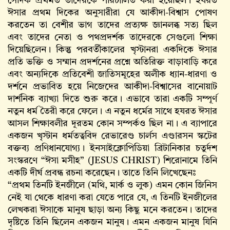
সেদিক প্রথমত তাদেরকে পরিচালিত করা হয়েছিল। হযরত
ঈসার প্রথম দিকের অনুসারীরা যে আকীদা-বিশ্বাস পোষণ
করতেন তা বেশীর ভাগ তাদের প্রত্যক্ষ জ্ঞানলব্ধ সত্য ছিল
এবং তাদের নেতা ও পথপ্রদর্শক তাদেরকে সেগুলো শিক্ষা
দিয়েছিলেন। কিন্তু পরবর্তীকালের খৃস্টানরা একদিকে ঈসার
প্রতি ভক্তি ও সম্মান প্রদর্শনের প্রশ্নে অতিরিক্ত বাড়াবাড়ি করে
এবং অন্যদিকে প্রতিবেশী জাতিসমূহের অলীক ধ্যান-ধারণা ও
দর্শনে প্রভাবিত হয়ে নিজেদের আকীদা-বিশ্বাসের বানোয়াট
দার্শনিক ব্যাখ্যা দিতে শুরু করে। এভাবে তারা একটি সম্পূর্ণ
নতুন ধর্ম তৈরী করে ফেলে। এ নতুন ধর্মের সাথে হযরত ঈসার
আসল শিক্ষাবলীর দূরতম কোন সম্পর্কও ছিল না। এ ব্যাপারে
একজন খৃস্টান ধর্মতত্ববিদ রেভারেণ্ড চার্লস এণ্ডারসন স্কটের
বক্তব্য প্রণিধানযোগ্য। ইনসাইক্লোপিডিয়া ব্রিটানিকার চতুর্দশ
সংস্করণে “ঈসা মসীহ” (JESUS CHRIST) শিরোনামে তিনি
একটি দীর্ঘ প্রবন্ধ রচনা করেছেন। তাতে তিনি লিখেছেনঃ
“প্রথম তিনটি ইনজীলে (মথি, মার্ক ও লুক) এমন কোন জিনিস
নেই যা থেকে ধারণা করা যেতে পারে যে, এ তিনটি ইনজীলের
লেখকরা ঈসাকে মানুষ ছাড়া অন্য কিছু মনে করতেন। তাদের
দৃষ্টিতে তিনি ছিলেন একজন মানুষ। এমন একজন মানুষ যিনি