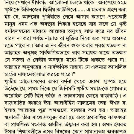
নিয়ে সেখানে দীর্ঘকাল আলোচনা চলতে থাকে। অবশেষে ৫২৯
খৃস্টাব্দে উরিনজের দ্বিতীয় কাউন্সিলে...... এ মতবাদ গ্রহণ করা
হয় যে, আদমের পৃথিবীতে নেমে আসার কারণে প্রত্যেকটি
মানুষ এমন এক অবস্থার শিকার হয়েছে যার ফলে সে খৃস্ট
ধর্মাবলম্বনের মাধ্যমে আল্লাহর অনুগ্রহ লাভ করে নব জীবন
ধারণ না করা পর্যন্ত নাজাত বা মুক্তির দিকে এক পাও অগ্রসর
হতে পারে না। আর এ নব জীবন শুরু করার পরও যতক্ষণ না
আল্লাহর অনুগ্রহ সার্বক্ষণিকভাবে তার সহায়ক থাকে ততক্ষণ
সে সততা ও নেকীর অবস্থার মধ্যে টিকে থাকতে পারে না।
আল্লাহর অনুগ্রহের এ সার্বক্ষণিক সাহায্য সে একমাত্র ক্যাথলিক
চার্চের মাধ্যমেই লাভ করতে পারে।”
খৃস্টীয় আলেমগণের এসব বর্ণনা থেকে একথা সুস্পষ্ট হয়ে
উঠেছে যে, প্রথম দিকে যে জিনিসটি খৃস্টীয় সমাজকে গোমরাহ
করেছিল সেটি ছিল ভক্তি ও ভালবাসার ক্ষেত্রে বাড়াবাড়ি। এ
বাড়াবাড়ির কারণে ঈসা আলাইহিস সালামের জন্য ‘ঈশ্বর বা
ইলাহ ‘আল্লাহর পুত্র’ শব্দগুলো ব্যবহার করা হয়। আল্লাহর
গুণাবলী তাঁর সাথে সংযুক্ত করা হয় এবং তথাকথিত কাফফারা
বা প্রায়শ্চিত্ত সংক্রান্ত আকীদা উদ্ভাবন করা হয়। অথচ হযরত
ঈসার শিক্ষাবলীতে এসব বিষয়ের কোন সামান্যতম অবকাশও