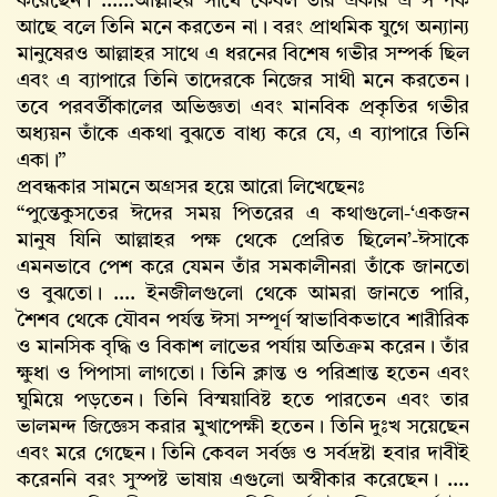
করেছেন। ......আল্লাহর সাথে কেবল তাঁর একার এ সম্পর্ক
আছে বলে তিনি মনে করতেন না। বরং প্রাথমিক যুগে অন্যান্য
মানুষেরও আল্লাহর সাথে এ ধরনের বিশেষ গভীর সম্পর্ক ছিল
এবং এ ব্যাপারে তিনি তাদেরকে নিজের সাথী মনে করতেন।
তবে পরবর্তীকালের অভিজ্ঞতা এবং মানবিক প্রকৃতির গভীর
অধ্যয়ন তাঁকে একথা বুঝতে বাধ্য করে যে, এ ব্যাপারে তিনি
একা।”
প্রবন্ধকার সামনে অগ্রসর হয়ে আরো লিখেছেনঃ
“পুন্তেকুসতের ঈদের সময় পিতরের এ কথাগুলো-‘একজন
মানুষ যিনি আল্লাহর পক্ষ থেকে প্রেরিত ছিলেন’-ঈসাকে
এমনভাবে পেশ করে যেমন তাঁর সমকালীনরা তাঁকে জানতো
ও বুঝতো। .... ইনজীলগুলো থেকে আমরা জানতে পারি,
শৈশব থেকে যৌবন পর্যন্ত ঈসা সম্পূর্ণ স্বাভাবিকভাবে শারীরিক
ও মানসিক বৃদ্ধি ও বিকাশ লাভের পর্যায় অতিক্রম করেন। তাঁর
ক্ষুধা ও পিপাসা লাগতো। তিনি ক্লান্ত ও পরিশ্রান্ত হতেন এবং
ঘুমিয়ে পড়তেন। তিনি বিস্ময়াবিষ্ট হতে পারতেন এবং তার
ভালমন্দ জিজ্ঞেস করার মুখাপেক্ষী হতেন। তিনি দুঃখ সয়েছেন
এবং মরে গেছেন। তিনি কেবল সর্বজ্ঞ ও সর্বদ্রষ্টা হবার দাবীই
করেননি বরং সুস্পষ্ট ভাষায় এগুলো অস্বীকার করেছেন। ....