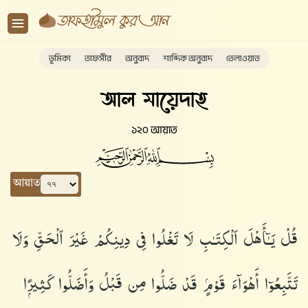
ভূমিকা
তাফসীর
অনুবাদ
শাব্দিক অনুবাদ
তেলাওয়াত
আল মায়েদাহ
১২০ আয়াত
আয়াত
قُلْ يَـٰٓأَهْلَ ٱلْكِتَـٰبِ لَا تَغْلُوا۟ فِى دِينِكُمْ غَيْرَ ٱلْحَقِّ وَلَا
تَتَّبِعُوٓا۟ أَهْوَآءَ قَوْمٍۢ قَدْ ضَلُّوا۟ مِن قَبْلُ وَأَضَلُّوا۟ كَثِيرًۭا