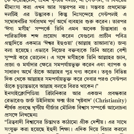
কে করেছিলেন, প্রথম খৃস্টীয় দলটি, না সেন্টপল, এ বিষয়ের
মীমাংসা করা এখন আর সম্ভবপর নয়। সম্ভবত প্রথমোক্ত
দলটিই এর উদ্ভাবক। কিন্তু নিঃসন্দেহে সেন্টপলই এ
সম্বোধনটির সর্বপ্রথম পূর্ণ অর্থে ব্যবহার শুরু করেন। তারপর
‘ঈসা মসীহ’ সম্পর্কে তিনি এমন অনেক চিন্তাধারা ও
পারিভাষিক শব্দ প্রয়োগ করেন যেগুলো প্রাচীন পবিত্র
গ্রন্থাদিতে একমাত্র ‘ঈশ্বর ইহুওয়া’ (আল্লাহ তাআলা’র) জন্য
বলা হয়েছে। এভাবে নিজের বক্তব্যকে তিনি আরো বেশী
সুস্পষ্ট করে তোলেন। এ সঙ্গে মসীহকে তিনি আল্লাহর জ্ঞান,
প্রজ্ঞা ও মর্যাদার ক্ষেত্রে সমপর্যায়ভুক্ত করেন এবং ব্যাপক ও
সাধারণ অর্থে তাঁকে আল্লাহর পুত্র গণ্য করেন। তবুও বিভিন্ন
দিক থেকে আল্লাহর সমপর্যায়ভুক্ত করে দেবার পরও সেন্টপল
তাঁকে চূড়ান্তভাবে আল্লাহ বলতে বিরত থাকেন।”
ইনসাইক্লোপিডিয়া ব্রিটানিকার আর একজন প্রবন্ধকার
রেভারেণ্ড জর্জ উইলিয়াম ফক্স তাঁর ‘খৃষ্টবাদ’ (Christianity)
শীর্ষক প্রবন্ধে খৃস্টীয় গীর্জার মৌলিক বিশ্বাস সম্পর্কে আলোচনা
প্রসঙ্গে লিখছেনঃ
“ত্রিত্ববাদী বিশ্বাসের চিন্তাগত কাঠামো গ্রীক দেশীয়। এর সাথে
সংযুক্ত করা হয়েছে ইহুদী শিক্ষা। এদিক দিয়ে বিচার করলে