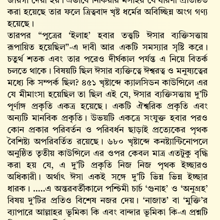
জায়গা দেয়া হয়। এভাবে নিকিয়ায় মসীহর যে ধারণা প্রতিষ্ঠিত
করা হয়েছে তার ফলে ত্রিত্ববাদ খৃষ্ট ধর্মের অবিচ্ছিন্ন অংগ গণ্য
হয়েছে।
তারপর “পুত্রের ‘ইলাহ’ হবার তত্ত্বটি ঈসার ব্যক্তিসত্তায়
রূপায়িত হয়েছিল”-এ দাবী আর একটি সমস্যার সৃষ্টি করে।
চতুর্থ শতক এবং তার পরেও দীর্ঘকাল পর্যন্ত এ নিয়ে বিতর্ক
চলতে থাকে। বিষয়টি ছিল ঈসার ব্যক্তিত্বে ঈশ্বরত্ব ও মনুষ্যত্বের
মধ্যে কি সম্পর্ক ছিল? ৪৫১ খৃষ্টাব্দে ক্যালসিডন কাউন্সিলে এর
যে মীমাংসা হয়েছিল তা ছিল এই যে, ঈসার ব্যক্তিসত্তায় দু’টি
পূর্ণাঙ্গ প্রকৃতি একত্র হয়েছে। একটি ঐশ্বরিক প্রকৃতি এবং
অন্যটি মানবিক প্রকৃতি। উভয়টি একত্রে সংযুক্ত হবার পরও
কোন প্রকার পরিবর্তন ও পরিবর্ধন ছাড়াই প্রত্যেকের পৃথক
বৈশিষ্ট্য অপরিবর্তিত রয়েছে। ৬৮০ খৃষ্টাব্দে কনষ্ট্যান্টিনোপলে
অনুষ্ঠিত তৃতীয় কাউন্সিলে এর ওপর কেবল মাত্র এতটুকু বৃদ্ধি
করা হয় যে, এ দু’টি প্রকৃতি নিজ নিজ পৃথক ইচ্ছারও
অধিকারী। অর্থাৎ ঈসা একই সঙ্গে দু’টি ভিন্ন ভিন্ন ইচ্ছার
ধারক। .....এ অন্তরবর্তীকালে পশ্চিমী চার্চ ‘গুনাহ’ ও ‘অনুগ্রহ’
বিষয় দু’টির প্রতিও বিশেষ নজর দেয়। ‘নাজাত’ বা ‘মুক্তি’র
ব্যাপারে আল্লাহর ভূমিকা কি এবং বান্দার ভূমিকা কি-এ প্রশ্নটি