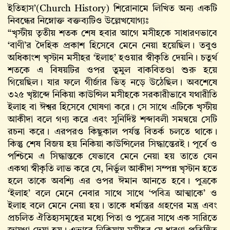
ইতিহাস’(Church History) শিরোনামে লিখিত অন্য একটি
নিবন্ধের নিম্নোক্ত বক্তব্যটিও উল্লেখযোগ্যঃ
“খৃস্টীয় তৃতীয় শতক শেষ হবার আগে মসীহকে সাধারণভাবে
‘বাণী’র দৈহিক প্রকাশ হিসেবে মেনে নেয়া হয়েছিল। তবুও
অধিকাংশ খৃস্টান মসীহর ‘ইলাহ’ হওয়ার স্বীকৃতি দেয়নি। চতুর্থ
শতকে এ বিষয়টির ওপর তুমুল বাকবিতণ্ডা শুরু হয়ে
গিয়েছিল। যার ফলে গীর্জার ভিত্ নড়ে উঠেছিল। অবশেষে
৩২৫ খৃষ্টাব্দে নিকিয়া কাউন্সিল মসীহকে সরকারীভাবে যথারীতি
ইলাহ বা ঈশ্বর হিসেবে ঘোষণা করে। সে সাথে এটিকে খৃস্টীয়
আকীদা বলে গণ্য করে এবং সুনির্দিষ্ট শব্দাবলী সমন্বয়ে সেটি
রচনা করে। এরপরও কিছুকাল পর্যন্ত বিতর্ক চলতে থাকে।
কিন্তু শেষ বিজয় হয় নিকিয়া কাউন্সিলের সিদ্ধান্তেরই। পূর্বে ও
পশ্চিমে এ সিদ্ধান্তকে যেভাবে মেনে নেয়া হয় তাতে যেন
একথা স্বীকৃতি লাভ করে যে, নির্ভুল আকীদা সম্পন্ন খৃস্টান হতে
হলে তাকে অবশ্যি এর ওপর ঈমান আনতে হবে। পুত্রকে
‘ইলাহ’ বলে মেনে নেবার সাথে সাথে ‘পবিত্র আত্মাকে’ ও
ইলাহ বলে মেনে নেয়া হয়। তাকে ধর্মান্তর গ্রহণের মন্ত্র এবং
প্রচলিত ঐতিহ্যসমূহের মধ্যে পিতা ও পুত্রের সাথে এক সারিতে