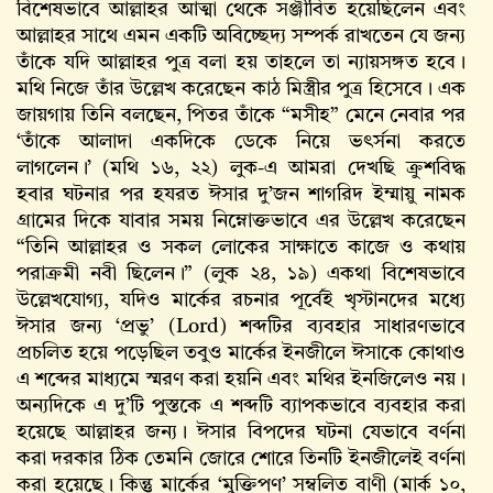
বিশেষভাবে আল্লাহর আত্মা থেকে সঞ্জীবিত হয়েছিলেন এবং
আল্লাহর সাথে এমন একটি অবিচ্ছেদ্য সম্পর্ক রাখতেন যে জন্য
তাঁকে যদি আল্লাহর পুত্র বলা হয় তাহলে তা ন্যায়সঙ্গত হবে।
মথি নিজে তাঁর উল্লেখ করেছেন কাঠ মিস্ত্রীর পুত্র হিসেবে। এক
জায়গায় তিনি বলছেন, পিতর তাঁকে “মসীহ” মেনে নেবার পর
‘তাঁকে আলাদা একদিকে ডেকে নিয়ে ভৎর্সনা করতে
লাগলেন।’ (মথি ১৬, ২২) লুক-এ আমরা দেখছি ক্রুশবিদ্ধ
হবার ঘটনার পর হযরত ঈসার দু’জন শাগরিদ ইম্মায়ু নামক
গ্রামের দিকে যাবার সময় নিম্নোক্তভাবে এর উল্লেখ করেছেন
“তিনি আল্লাহর ও সকল লোকের সাক্ষাতে কাজে ও কথায়
পরাক্রমী নবী ছিলেন।” (লুক ২৪, ১৯) একথা বিশেষভাবে
উল্লেখযোগ্য, যদিও মার্কের রচনার পূর্বেই খৃস্টানদের মধ্যে
ঈসার জন্য ‘প্রভু’ (Lord) শব্দটির ব্যবহার সাধারণভাবে
প্রচলিত হয়ে পড়েছিল তবুও মার্কের ইনজীলে ঈসাকে কোথাও
এ শব্দের মাধ্যমে স্মরণ করা হয়নি এবং মথির ইনজিলেও নয়।
অন্যদিকে এ দু’টি পুস্তকে এ শব্দটি ব্যাপকভাবে ব্যবহার করা
হয়েছে আল্লাহর জন্য। ঈসার বিপদের ঘটনা যেভাবে বর্ণনা
করা দরকার ঠিক তেমনি জোরে শোরে তিনটি ইনজীলেই বর্ণনা
করা হয়েছে। কিন্তু মার্কের ‘মুক্তিপণ’ সম্বলিত বাণী (মার্ক ১০,