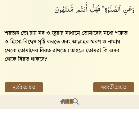
وَعَنِ ٱلصَّلَوٰةِ ۖ فَهَلْ أَنتُم مُّنتَهُونَ
শয়তান তো চায় মদ ও জুয়ার মাধ্যমে তোমাদের মধ্যে শত্রুতা
ও হিংসা-বিদ্বেষ সৃষ্টি করতে এবং আল্লাহর স্মরণ ও নামায
থেকে তোমাদের বিরত রাখতে। তাহলে তোমরা কি এসব
থেকে বিরত থাকবে?
পূর্বের আয়াত
পরবর্তী আয়াত