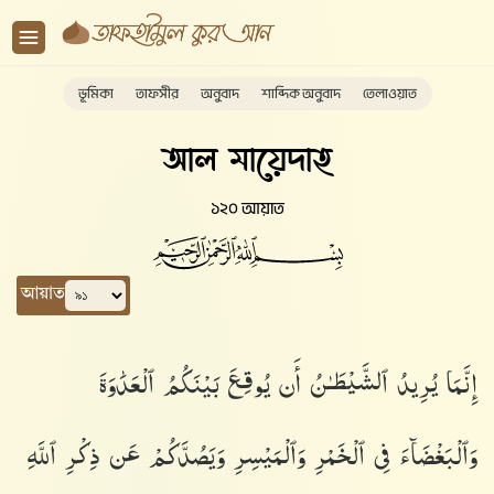
ভূমিকা
তাফসীর
অনুবাদ
শাব্দিক অনুবাদ
তেলাওয়াত
আল মায়েদাহ
১২০ আয়াত
আয়াত
إِنَّمَا يُرِيدُ ٱلشَّيْطَـٰنُ أَن يُوقِعَ بَيْنَكُمُ ٱلْعَدَٰوَةَ
وَٱلْبَغْضَآءَ فِى ٱلْخَمْرِ وَٱلْمَيْسِرِ وَيَصُدَّكُمْ عَن ذِكْرِ ٱللَّهِ