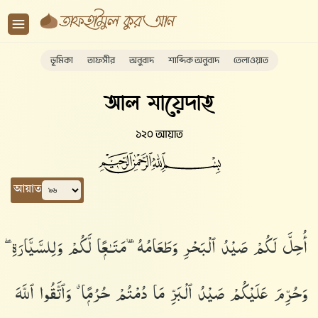
ভূমিকা
তাফসীর
অনুবাদ
শাব্দিক অনুবাদ
তেলাওয়াত
আল মায়েদাহ
১২০ আয়াত
আয়াত
أُحِلَّ لَكُمْ صَيْدُ ٱلْبَحْرِ وَطَعَامُهُۥ مَتَـٰعًۭا لَّكُمْ وَلِلسَّيَّارَةِ ۖ
وَحُرِّمَ عَلَيْكُمْ صَيْدُ ٱلْبَرِّ مَا دُمْتُمْ حُرُمًۭا ۗ وَٱتَّقُوا۟ ٱللَّهَ