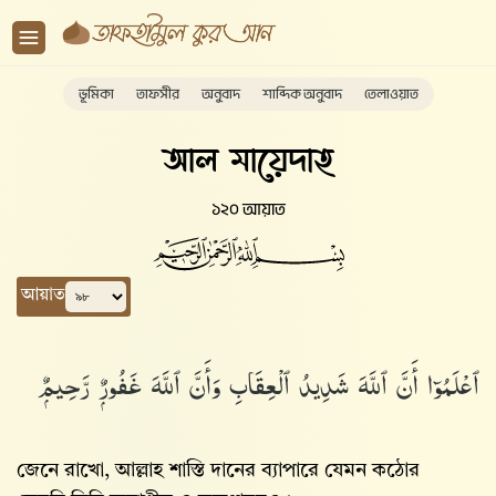
ভূমিকা
তাফসীর
অনুবাদ
শাব্দিক অনুবাদ
তেলাওয়াত
আল মায়েদাহ
১২০ আয়াত
আয়াত
ٱعْلَمُوٓا۟ أَنَّ ٱللَّهَ شَدِيدُ ٱلْعِقَابِ وَأَنَّ ٱللَّهَ غَفُورٌۭ رَّحِيمٌۭ
জেনে রাখো, আল্লাহ‌ শাস্তি দানের ব্যাপারে যেমন কঠোর