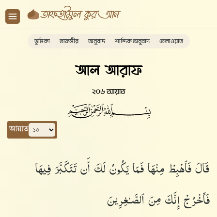
ভূমিকা
তাফসীর
অনুবাদ
শাব্দিক অনুবাদ
তেলাওয়াত
আল আরাফ
২০৬ আয়াত
আয়াত
قَالَ فَٱهْبِطْ مِنْهَا فَمَا يَكُونُ لَكَ أَن تَتَكَبَّرَ فِيهَا
فَٱخْرُجْ إِنَّكَ مِنَ ٱلصَّـٰغِرِينَ