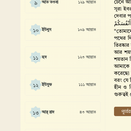
টেনে আন
আত তওবা
১২৯ আয়াত
৯
সূরা ইব
দেবার প
َنْفُسَكُمْ
ইউনুস
১০৯ আয়াত
১০
“তোমা
পথের দ
তিরষ্কা
আর শয়তা
হুদ
১২৩ আয়াত
১১
শয়তান ন
আমাকে ব
করেছো 
বরং যে 
ইউসুফ
১১১ আয়াত
১২
হীন ও 
গুরুত্বই
পূর্ব
আর্ রাদ
৪৩ আয়াত
১৩