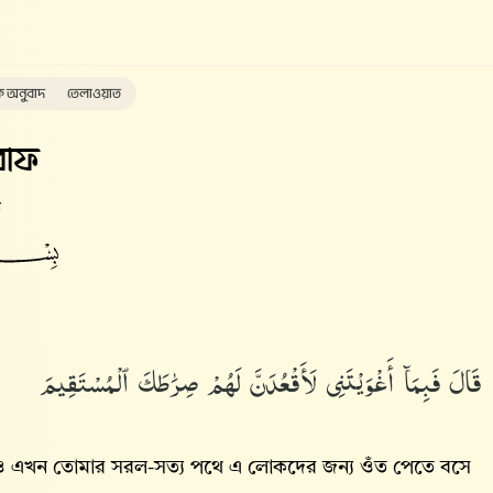
ক অনুবাদ
তেলাওয়াত
াফ
ত
قَالَ فَبِمَآ أَغْوَيْتَنِى لَأَقْعُدَنَّ لَهُمْ صِرَٰطَكَ ٱلْمُسْتَقِيمَ
ও এখন তোমার সরল-সত্য পথে এ লোকদের জন্য ওঁত পেতে বসে