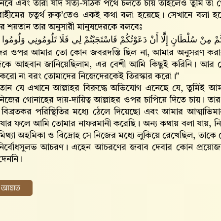
বে এবং তারা যদি সত্য-সঠিক পথে চলতে চায় তাহলেও তুমি তা থ
রাহীমের চতুর্থ রুকূ’তেও একই কথা বলা হয়েছে। সেখানে বলা 
র শয়তান তার অনুসারী মানুষদেরকে বলবেঃ
ُمْ مِنْ سُلْطَانٍ إِلَّا أَنْ دَعَوْتُكُمْ فَاسْتَجَبْتُمْ لِي فَلَا تَلُومُونِي وَلُومُوا أ
দের ওপর আমার তো কোন জবরদস্তি ছিল না, আমার অনুসরণ করা
িকে আহবান জানিয়েছিলাম, এর বেশী আমি কিছুই করিনি। আর
র করো না বরং তোমাদের নিজেদেরকেই তিরস্কার করো।”
ন যে এখানে আল্লাহর বিরুদ্ধে অভিযোগ এনেছে যে, তুমিই আমাক
িজের গোনাহের দায়-দায়িত্ব আল্লাহর ওপর চাপিয়ে দিতে চায়। তা
িব্রতকর পরিস্থিতির মধ্যে ঠেলে দিয়েছো এবং আমার আত্মাভিম
যার ফলে আমি তোমার নাফরমানী করেছি। অন্য কথায় বলা যায়, নির্ব
মিথ্যা অহমিকা ও বিদ্রোহ সে নিজের মধ্যে লুকিয়ে রেখেছিল, তাকে 
নির্বোধসুলভ আচরণ। এহেন আচরণের জবাব দেবার কোন প্রয়োজ
 দেননি।
ের আয়াত