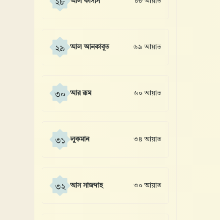
আল কাসাস
৮৮ আয়াত
২৮
আল আনকাবূত
৬৯ আয়াত
২৯
আর রূম
৬০ আয়াত
৩০
লুকমান
৩৪ আয়াত
৩১
আস সাজদাহ
৩০ আয়াত
৩২