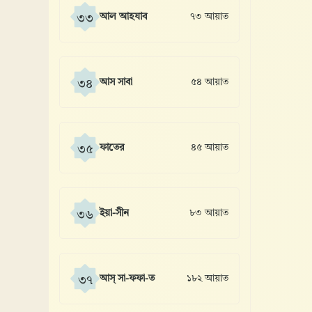
আল আহযাব
৭৩ আয়াত
৩৩
আস সাবা
৫৪ আয়াত
৩৪
ফাতের
৪৫ আয়াত
৩৫
ইয়া-সীন
৮৩ আয়াত
৩৬
আস্ সা-ফফা-ত
১৮২ আয়াত
৩৭