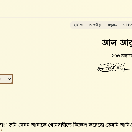
ভূমিকা
তাফসীর
অনুবাদ
শাব্দি
আল আর
২০৬ আয়া
াঃ “তুমি যেমন আমাকে গোমরাহীতে নিক্ষেপ করেছো তেমনি আমি
১২