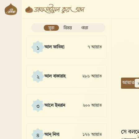
সূরা
বিষয়
পারা
আল ফাতিহা
৭ আয়াত
১
আল বাকারাহ
২৮৬ আয়াত
২
আয়াত
আলে ইমরান
২০০ আয়াত
৩
সে বললে
আন্ নিসা
১৭৬ আয়াত
৪