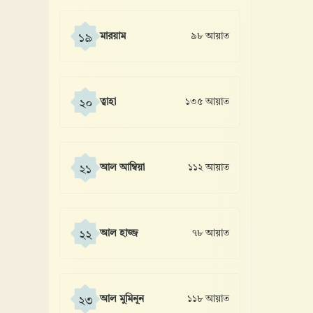
মারয়াম
৯৮ আয়াত
১৯
ত্বাহা
১৩৫ আয়াত
২০
আল আম্বিয়া
১১২ আয়াত
২১
আল হাজ্জ
৭৮ আয়াত
২২
আল মুমিনূন
১১৮ আয়াত
২৩