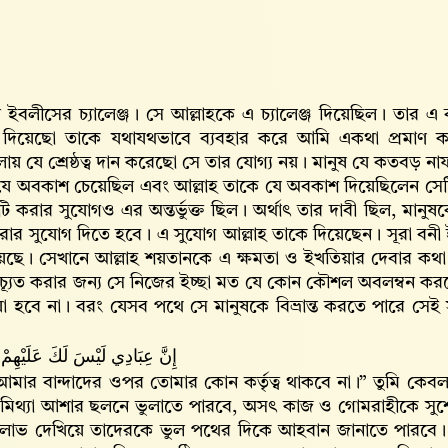
,
 ইবলীসের চ্যালেঞ্জ। সে আল্লাহকে এ চ্যালেঞ্জ দিয়েছিল। তার এ 
িয়েছো তাকে যথাযথভাবে ব্যবহার করে আমি একথা প্রমাণ করার
লায় যে শ্রেষ্ঠত্ব দান করেছো সে তার যোগ্য নয়। মানুষ যে কতবড়
ে অবকাশ চেয়েছিল এবং আল্লাহ‌ তাকে যে অবকাশ দিয়েছিলেন সে
ি করার সুযোগও এর অন্তর্ভুক্ত ছিল। অর্থাৎ তার দাবী ছিল, মানুষক
করার সুযোগ দিতে হবে। এ সুযোগ আল্লাহ‌ তাকে দিয়েছেন। সূরা ব
েছে। সেখানে আল্লাহ‌ শয়তানকে এ ক্ষমতা ও ইখতিয়ার দেবার কথা
চ্যূত করার জন্য সে নিজের ইচ্ছা মত যে কোন কৌশল অবলম্বন করত
য়া হবে না। বরং যেসব পথে সে মানুষকে বিভ্রান্ত করতে পারে সেই স
إِنَّ عِبَادِي لَيْسَ لَكَ عَلَيْهِم
“আমার বান্দাদের ওপর তোমার কোন কর্তৃত্ব থাকবে না।” তুমি কেবল
মিথ্যা আশার ছলনে ভুলাতে পারবে, অসৎ কাজ ও গোমরাহীকে সু
ের লোভ দেখিয়ে তাদেরকে ভুল পথের দিকে আহবান জানাতে পারবে।