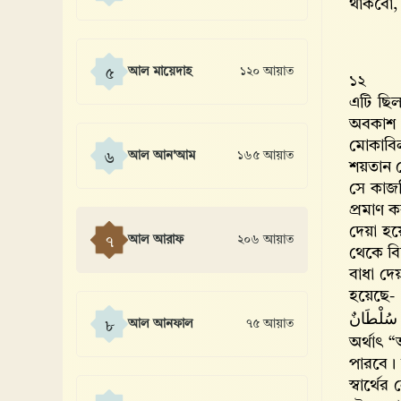
থাকবো
আল মায়েদাহ
১২০ আয়াত
৫
১২
এটি ছিল
অবকাশ দ
মোকাবি
আল আন'আম
১৬৫ আয়াত
৬
শয়তান য
সে কাজট
প্রমাণ 
দেয়া হয়
আল আরাফ
২০৬ আয়াত
৭
থেকে বি
বাধা দে
হয়েছে-
ْ سُلْطَانٌ
আল আনফাল
৭৫ আয়াত
৮
অর্থাৎ 
পারবে। 
স্বার্থ