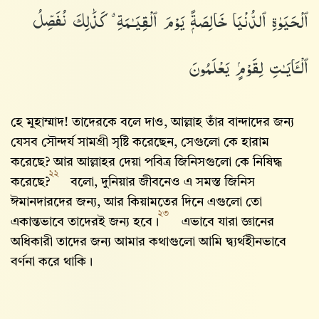
ٱلْحَيَوٰةِ ٱلدُّنْيَا خَالِصَةًۭ يَوْمَ ٱلْقِيَـٰمَةِ ۗ كَذَٰلِكَ نُفَصِّلُ
ٱلْـَٔايَـٰتِ لِقَوْمٍۢ يَعْلَمُونَ
হে মুহাম্মাদ! তাদেরকে বলে দাও, আল্লাহ‌ তাঁর বান্দাদের জন্য
যেসব সৌন্দর্য সামগ্রী সৃষ্টি করেছেন, সেগুলো কে হারাম
করেছে? আর আল্লাহর দেয়া পবিত্র জিনিসগুলো কে নিষিদ্ধ
২২
করেছে?
বলো, দুনিয়ার জীবনেও এ সমস্ত জিনিস
ঈমানদারদের জন্য, আর কিয়ামতের দিনে এগুলো তো
২৩
একান্তভাবে তাদেরই জন্য হবে।
এভাবে যারা জ্ঞানের
অধিকারী তাদের জন্য আমার কথাগুলো আমি দ্ব্যর্থহীনভাবে
বর্ণনা করে থাকি।