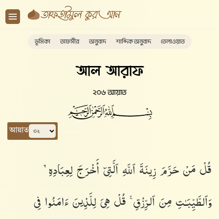
ভূমিকা
তাফসীর
অনুবাদ
শাব্দিক অনুবাদ
তেলাওয়াত
আল আরাফ
২০৬ আয়াত
আয়াত
قُلْ مَنْ حَرَّمَ زِينَةَ ٱللَّهِ ٱلَّتِىٓ أَخْرَجَ لِعِبَادِهِۦ
وَٱلطَّيِّبَـٰتِ مِنَ ٱلرِّزْقِ ۚ قُلْ هِىَ لِلَّذِينَ ءَامَنُوا۟ فِى