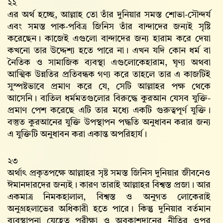
২২
এর অর্থ হচ্ছে, আল্লাহ‌ তো তাঁর দুনিয়ার সমস্ত শোভা-সৌন্দর্য
এবং সমস্ত পাক-পবিত্র জিনিস তাঁর বান্দাদের জন্যই সৃষ্টি
করেছেন। কাজেই এগুলো বান্দাদের জন্য হারাম করে দেয়া
কখনো তার উদ্দেশ্য হতে পারে না। এখন যদি কোন ধর্ম বা
নৈতিক ও সামাজিক ব্যবস্থা এগুলোকেহারাম, ঘৃণ্য অথবা
আত্মিক উন্নতির প্রতিবন্ধক গণ্য করে তাহলে তার এ কাজটিই
সুস্পষ্টভাবে প্রমাণ করে যে, সেটি আল্লাহর পক্ষ থেকে
আসেনি। বাতিল ধর্মমতগুলোর বিরুদ্ধে কুরআন যেসব যুক্তি-
প্রমাণ পেশ করেছে এটি তার মধ্যে একটি গুরুত্বপূর্ণ যুক্তি।
বস্তুত কুরআনের যুক্তি উপস্থাপন পদ্ধতি অনুধাবন করার জন্য
এ যুক্তিটি অনুধাবন করা একান্ত অপরিহার্য।
২৩
অর্থাৎ প্রকৃতপক্ষে আল্লাহর সৃষ্ট সমস্ত জিনিস দুনিয়ার জীবনেও
ঈমানদারদের জন্যই। কারণ তারাই আল্লাহর বিশ্বস্ত প্রজা। আর
একমাত্র নিমকহালাল, বিশ্বস্ত ও অনুগত লোকেরাই
অনুগ্রহলাভের অধিকারী হতে পারে। কিন্তু দুনিয়ার বর্তমান
ব্যবস্থাপনা যেহেতু পরীক্ষা ও অবকাশদানের নীতির ওপর