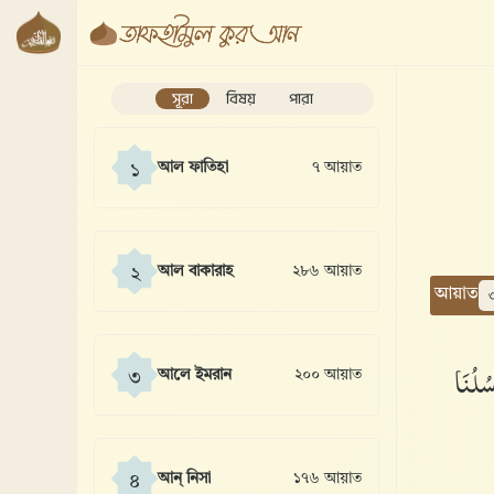
সূরা
বিষয়
পারা
আল ফাতিহা
৭ আয়াত
১
আল বাকারাহ
২৮৬ আয়াত
২
আয়াত
ُلُنَا
আলে ইমরান
২০০ আয়াত
৩
আন্ নিসা
১৭৬ আয়াত
৪