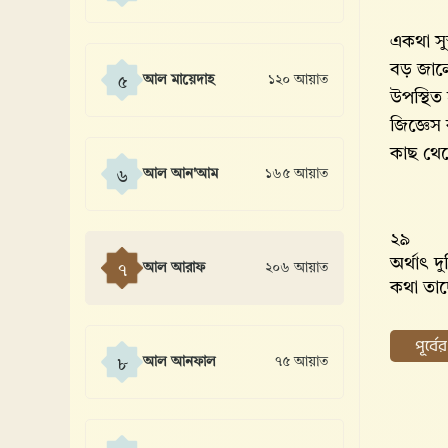
একথা সুস
বড় জাল
আল মায়েদাহ
১২০ আয়াত
৫
উপস্থিত
জিজ্ঞেস
কাছ থেকে
আল আন'আম
১৬৫ আয়াত
৬
২৯
অর্থাৎ 
আল আরাফ
২০৬ আয়াত
৭
কথা তাদ
পূর্ব
আল আনফাল
৭৫ আয়াত
৮