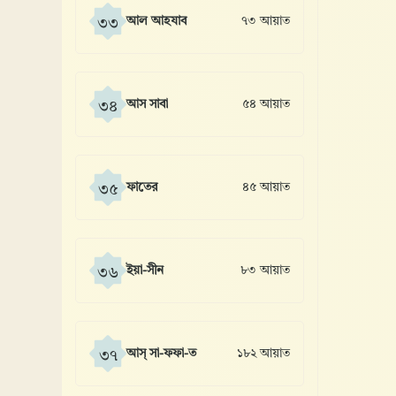
আল আহযাব
৭৩ আয়াত
৩৩
আস সাবা
৫৪ আয়াত
৩৪
ফাতের
৪৫ আয়াত
৩৫
ইয়া-সীন
৮৩ আয়াত
৩৬
আস্ সা-ফফা-ত
১৮২ আয়াত
৩৭