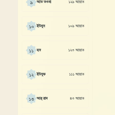
আত তওবা
১২৯ আয়াত
৯
ইউনুস
১০৯ আয়াত
১০
হুদ
১২৩ আয়াত
১১
ইউসুফ
১১১ আয়াত
১২
আর্ রাদ
৪৩ আয়াত
১৩