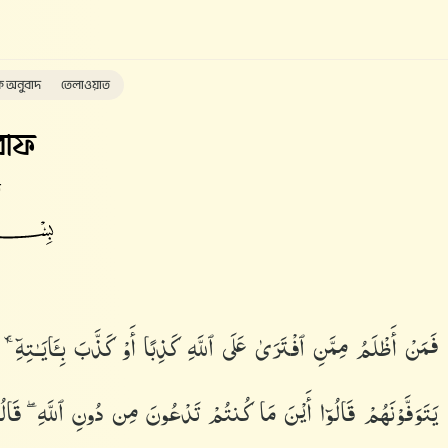
ক অনুবাদ
তেলাওয়াত
াফ
ত
فَمَنْ أَظْلَمُ مِمَّنِ ٱفْتَرَىٰ عَلَى ٱللَّهِ كَذِبًا أَوْ كَذَّبَ بِـَٔايَـٰتِهِۦٓ ۚ
يَتَوَفَّوْنَهُمْ قَالُوٓا۟ أَيْنَ مَا كُنتُمْ تَدْعُونَ مِن دُونِ ٱللَّهِ ۖ قَالُوا