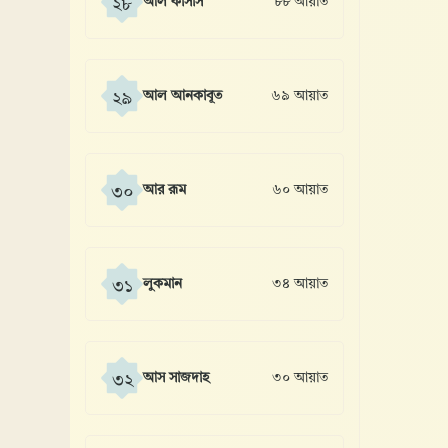
আল কাসাস
৮৮ আয়াত
২৮
আল আনকাবূত
৬৯ আয়াত
২৯
আর রূম
৬০ আয়াত
৩০
লুকমান
৩৪ আয়াত
৩১
আস সাজদাহ
৩০ আয়াত
৩২