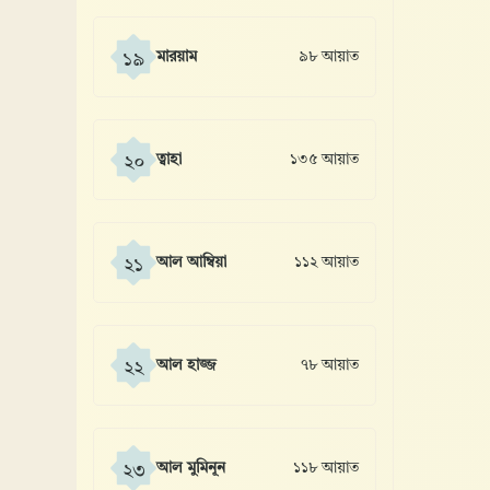
মারয়াম
৯৮ আয়াত
১৯
ত্বাহা
১৩৫ আয়াত
২০
আল আম্বিয়া
১১২ আয়াত
২১
আল হাজ্জ
৭৮ আয়াত
২২
আল মুমিনূন
১১৮ আয়াত
২৩