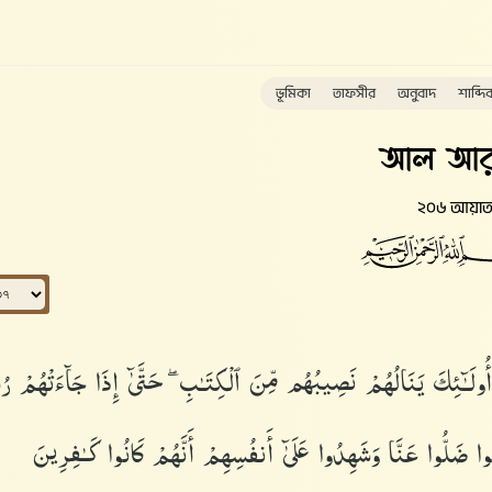
ভূমিকা
তাফসীর
অনুবাদ
শাব্দি
আল আর
২০৬ আয়া
 أُو۟لَـٰٓئِكَ يَنَالُهُمْ نَصِيبُهُم مِّنَ ٱلْكِتَـٰبِ ۖ حَتَّىٰٓ إِذَا جَآءَتْهُمْ رُس
۟ ضَلُّوا۟ عَنَّا وَشَهِدُوا۟ عَلَىٰٓ أَنفُسِهِمْ أَنَّهُمْ كَانُوا۟ كَـٰفِرِينَ