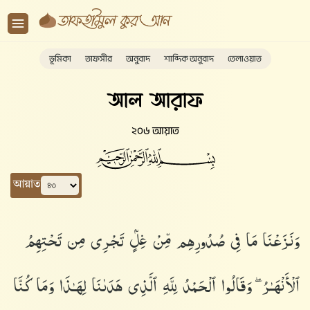
ভূমিকা
তাফসীর
অনুবাদ
শাব্দিক অনুবাদ
তেলাওয়াত
আল আরাফ
২০৬ আয়াত
আয়াত
وَنَزَعْنَا مَا فِى صُدُورِهِم مِّنْ غِلٍّۢ تَجْرِى مِن تَحْتِهِمُ
ٱلْأَنْهَـٰرُ ۖ وَقَالُوا۟ ٱلْحَمْدُ لِلَّهِ ٱلَّذِى هَدَىٰنَا لِهَـٰذَا وَمَا كُنَّا