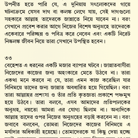
উপনীত হতে পারি যে, এ দুনিয়ায় সৎলোকদের গায়ে
ঘটনাক্রমে যেসব দাগ বা কলঙ্ক লেগে যায়, সেই দাগগুলো
সহকারে আল্লাহ‌ তাদেরকে জান্নাতে নিয়ে যাবেন না। বরং
সেখানে প্রবেশ করার আগে নিজের বিশেষ অনুগ্রহে তাদেরকে
একেবারে পরিচ্ছন্ন ও পবিত্র করে নেবেন এবং একটি নিরেট
নিষ্কলঙ্ক জীবন নিয়ে তারা সেখানে উপস্থিত হবেন।
৩৩
বেহেশত এ ধরনের একটি মজার ব্যাপার ঘটবে। জান্নাতবাসীরা
নিজেদের কাজের জন্য অহংকারে মেতে উঠবে না। তারা
একথা মনে করবে না যে, তারা এমন কাজ করেছিল যার
বিনিময়ে তাদের জন্য জান্নাত অবধারিত হয়ে গিয়েছিল। বরং
তারা আল্লাহর প্রশংসা ও তাঁর প্রতি কৃতজ্ঞতা প্রকাশে পঞ্চমুখ
হয়ে উঠবে। তারা বলবে, এসব আমাদের প্রতিপালকের
অনুগ্রহ, নয়তো আমরা এর যোগ্য ছিলাম না। অন্যদিকে
আল্লাহ‌ তাদের ওপর নিজের অনুগ্রহের বড়াই করবেন না। বরং
জবাবে বলবেন, তোমরা নিজেদের কাজের বিনিময়ে এ
মর্যাদার অধিকারী হয়েছো। তোমাদেরকে যা কিছু দেয়া হচ্ছে