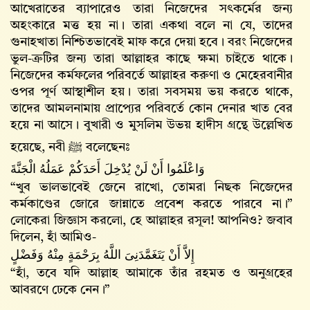
আখেরাতের ব্যাপারেও তারা নিজেদের সৎকর্মের জন্য
অহংকারে মত্ত হয় না। তারা একথা বলে না যে, তাদের
গুনাহখাতা নিশ্চিতভাবেই মাফ করে দেয়া হবে। বরং নিজেদের
ভুল-ত্রুটির জন্য তারা আল্লাহর কাছে ক্ষমা চাইতে থাকে।
নিজেদের কর্মফলের পরিবর্তে আল্লাহর করুণা ও মেহেরবানীর
ওপর পূর্ণ আস্থাশীল হয়। তারা সবসময় ভয় করতে থাকে,
তাদের আমলনামায় প্রাপ্যের পরিবর্তে কোন দেনার খাত বের
হয়ে না আসে। বুখারী ও মুসলিম উভয় হাদীস গ্রন্থে উল্লেখিত
হয়েছে, নবী ﷺ বলেছেনঃ
وَاعْلَمُوا أَنْ لَنْ يُدْخِلَ أَحَدَكُمْ عَمَلُهُ الْجَنَّةَ
“খুব ভালভাবেই জেনে রাখো, তোমরা নিছক নিজেদের
কর্মকাণ্ডের জোরে জান্নাতে প্রবেশ করতে পারবে না।”
লোকেরা জিজ্ঞাস করলো, হে আল্লাহর রসূল! আপনিও? জবাব
দিলেন, হাঁ আমিও-
إِلاَّ أَنْ يَتَغَمَّدَنِىَ اللَّهُ بِرَحْمَةٍ مِنْهُ وَفَضْلٍ
“হাঁ, তবে যদি আল্লাহ‌ আমাকে তাঁর রহমত ও অনুগ্রহের
আবরণে ঢেকে নেন।”