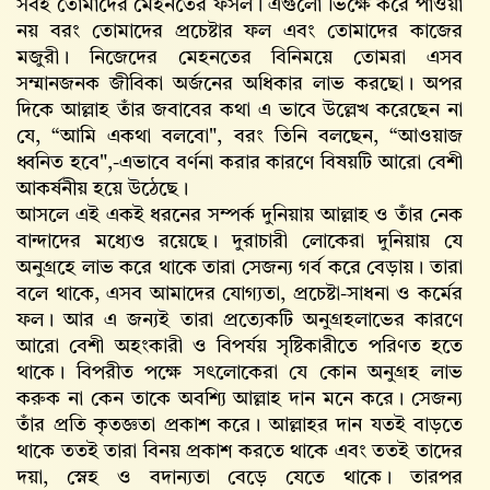
সবই তোমাদের মেহনতের ফসল। এগুলো ভিক্ষে করে পাওয়া
নয় বরং তোমাদের প্রচেষ্টার ফল এবং তোমাদের কাজের
মজুরী। নিজেদের মেহনতের বিনিময়ে তোমরা এসব
সম্মানজনক জীবিকা অর্জনের অধিকার লাভ করছো। অপর
দিকে আল্লাহ‌ তাঁর জবাবের কথা এ ভাবে উল্লেখ করেছেন না
যে, “আমি একথা বলবো", বরং তিনি বলছেন, “আওয়াজ
ধ্বনিত হবে",-এভাবে বর্ণনা করার কারণে বিষয়টি আরো বেশী
আকর্ষনীয় হয়ে উঠেছে।
আসলে এই একই ধরনের সম্পর্ক দুনিয়ায় আল্লাহ‌ ও তাঁর নেক
বান্দাদের মধ্যেও রয়েছে। দুরাচারী লোকেরা দুনিয়ায় যে
অনুগ্রহে লাভ করে থাকে তারা সেজন্য গর্ব করে বেড়ায়। তারা
বলে থাকে, এসব আমাদের যোগ্যতা, প্রচেষ্টা-সাধনা ও কর্মের
ফল। আর এ জন্যই তারা প্রত্যেকটি অনুগ্রহলাভের কারণে
আরো বেশী অহংকারী ও বিপর্যয় সৃষ্টিকারীতে পরিণত হতে
থাকে। বিপরীত পক্ষে সৎলোকেরা যে কোন অনুগ্রহ লাভ
করুক না কেন তাকে অবশ্যি আল্লাহ‌ দান মনে করে। সেজন্য
তাঁর প্রতি কৃতজ্ঞতা প্রকাশ করে। আল্লাহর দান যতই বাড়তে
থাকে ততই তারা বিনয় প্রকাশ করতে থাকে এবং ততই তাদের
দয়া, স্নেহ ও বদান্যতা বেড়ে যেতে থাকে। তারপর