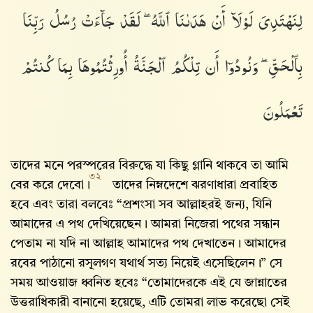
لِنَهْتَدِىَ لَوْلَآ أَنْ هَدَىٰنَا ٱللَّهُ ۖ لَقَدْ جَآءَتْ رُسُلُ رَبِّنَا
بِٱلْحَقِّ ۖ وَنُودُوٓا۟ أَن تِلْكُمُ ٱلْجَنَّةُ أُورِثْتُمُوهَا بِمَا كُنتُمْ
تَعْمَلُونَ
তাদের মনে পরস্পরের বিরুদ্ধে যা কিছু গ্লানি থাকবে তা আমি
৩২
বের করে দেবো।
তাদের নিম্নদেশে ঝরণাধারা প্রবাহিত
হবে এবং তারা বলবেঃ “প্রশংসা সব আল্লাহরই জন্য, যিনি
আমাদের এ পথ দেখিয়েছেন। আমরা নিজেরা পথের সন্ধান
পেতাম না যদি না আল্লাহ‌ আমাদের পথ দেখাতেন। আমাদের
রবের পাঠানো রসূলগণ যথার্থ সত্য নিয়েই এসেছিলেন।” সে
সময় আওয়াজ ধ্বনিত হবেঃ “তোমাদেরকে এই যে জান্নাতের
উত্তরাধিকারী বানানো হয়েছে, এটি তোমরা লাভ করেছো সেই