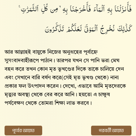
فَأَنزَلْنَا بِهِ ٱلْمَآءَ فَأَخْرَجْنَا بِهِۦ مِن كُلِّ ٱلثَّمَرَٰتِ ۚ
كَذَٰلِكَ نُخْرِجُ ٱلْمَوْتَىٰ لَعَلَّكُمْ تَذَكَّرُونَ
আর আল্লাহই বায়ুকে নিজের অনুগ্রহের পূর্বাহ্নে
সুসংবাদবাহীরূপে পাঠান। তারপর যখন সে পানি ভরা মেঘ
বহন করে তখন কোন মৃত ভূখণ্ডের দিকে তাকে চালিয়ে দেন
এবং সেখানে বারি বর্ষণ করে(সেই মৃত ভূখণ্ড থেকে) নানা
প্রকার ফল উৎপাদন করেন। দেখো, এভাবে আমি মৃতদেরকে
মৃত্যুর অবস্থা থেকে বের করে আনি। হয়তো এ চাক্ষুষ
পর্যবেক্ষণ থেকে তোমরা শিক্ষা লাভ করবে।
পূর্বের আয়াত
পরবর্তী আয়াত