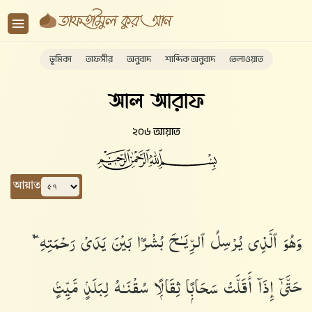
ভূমিকা
তাফসীর
অনুবাদ
শাব্দিক অনুবাদ
তেলাওয়াত
আল আরাফ
২০৬ আয়াত
আয়াত
وَهُوَ ٱلَّذِى يُرْسِلُ ٱلرِّيَـٰحَ بُشْرًۢا بَيْنَ يَدَىْ رَحْمَتِهِۦ ۖ
حَتَّىٰٓ إِذَآ أَقَلَّتْ سَحَابًۭا ثِقَالًۭا سُقْنَـٰهُ لِبَلَدٍۢ مَّيِّتٍۢ